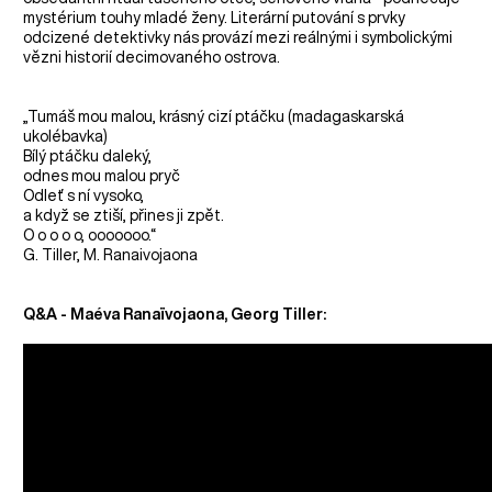
mystérium touhy mladé ženy. Literární putování s prvky
odcizené detektivky nás provází mezi reálnými i symbolickými
vězni historií decimovaného ostrova.
„Tumáš mou malou, krásný cizí ptáčku (madagaskarská
ukolébavka)
Bílý ptáčku daleký,
odnes mou malou pryč
Odleť s ní vysoko,
a když se ztiší, přines ji zpět.
O o o o o, ooooooo.“
G. Tiller, M. Ranaivojaona
Q&A - Maéva Ranaïvojaona, Georg Tiller: