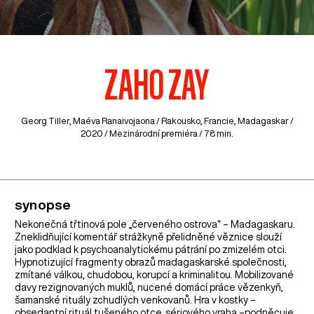
ZAHO ZAY
Georg Tiller, Maéva Ranaivojaona /
Rakousko
,
Francie
,
Madagaskar
/
2020 / Mezinárodní premiéra / 78 min.
synopse
Nekonečná třtinová pole „červeného ostrova“ – Madagaskaru.
Zneklidňující komentář strážkyně přelidněné věznice slouží
jako podklad k psychoanalytickému pátrání po zmizelém otci.
Hypnotizující fragmenty obrazů madagaskarské společnosti,
zmítané válkou, chudobou, korupcí a kriminalitou. Mobilizované
davy rezignovaných muklů, nucené domácí práce vězenkyň,
šamanské rituály zchudlých venkovanů. Hra v kostky –
obsedantní rituál tušeného otce, sériového vraha –podněcuje