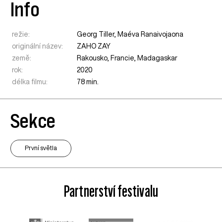
Info
režie:
Georg Tiller, Maéva Ranaivojaona
originální název:
ZAHO ZAY
země:
Rakousko
,
Francie
,
Madagaskar
rok:
2020
délka filmu:
78 min.
Sekce
První světla
Partnerství festivalu