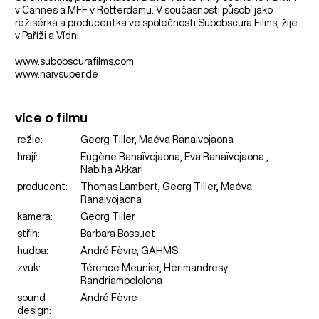
v Cannes a MFF v Rotterdamu. V současnosti působí jako
režisérka a producentka ve společnosti Subobscura Films, žije
v Paříži a Vídni.
www.subobscurafilms.com
www.naivsuper.de
více o filmu
režie:
Georg Tiller, Maéva Ranaivojaona
hrají:
Eugène Ranaïvojaona, Eva Ranaïvojaona ,
Nabiha Akkari
producent:
Thomas Lambert, Georg Tiller, Maéva
Ranaivojaona
kamera:
Georg Tiller
střih:
Barbara Bossuet
hudba:
André Fèvre, GAHMS
zvuk:
Térence Meunier, Herimandresy
Randriambololona
sound
André Fèvre
design: