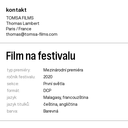
kontakt
TOMSA FILMS
Thomas Lambert
Paris / France
thomas@tomsa-films.com
Film na festivalu
typ premiéry:
Mezinárodní premiéra
ročník festivalu:
2020
sekce:
První světla
formát:
DCP
jazyk:
Malagasy, francouzština
jazyk titulků:
čeština, angličtina
barva:
Barevná