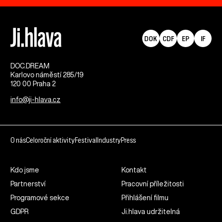
DOK
CDF
EP
IF
DOC.DREAM​
Karlovo náměstí 285/19
120 00 Praha 2
info@ji-hlava.cz
O nás
Celoroční aktivity
Festival
Industry
Press
Kdo jsme
Kontakt
Partnerství
Pracovní příležitosti
Programové sekce
Přihlášení filmu
GDPR
Ji.hlava udržitelná