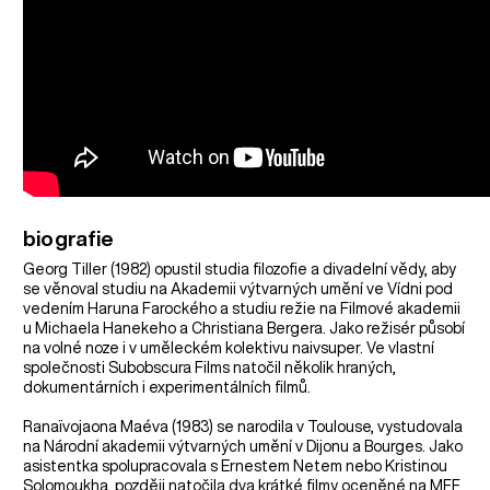
biografie
Georg Tiller (1982) opustil studia filozofie a divadelní vědy, aby
se věnoval studiu na Akademii výtvarných umění ve Vídni pod
vedením Haruna Farockého a studiu režie na Filmové akademii
u Michaela Hanekeho a Christiana Bergera. Jako režisér působí
na volné noze i v uměleckém kolektivu naivsuper. Ve vlastní
společnosti Subobscura Films natočil několik hraných,
dokumentárních i experimentálních filmů.
Ranaïvojaona Maéva (1983) se narodila v Toulouse, vystudovala
na Národní akademii výtvarných umění v Dijonu a Bourges. Jako
asistentka spolupracovala s Ernestem Netem nebo Kristinou
Solomoukha, později natočila dva krátké filmy oceněné na MFF