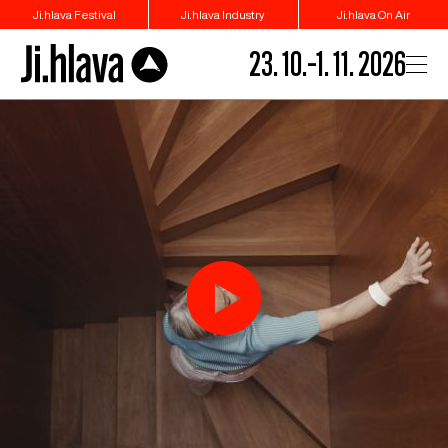
Ji.hlava Festival
Ji.hlava Industry
Ji.hlava On Air
23. 10.–1. 11. 2026