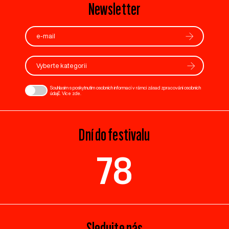
Newsletter
Vyberte kategorii
Souhlasím s poskytnutím osobních informací v rámci zásad zpracování osobních
údajů. Více
zde
.
Dní do festivalu
78
Sledujte nás