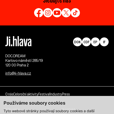
DOK
CDF
EP
IF
DOC.DREAM​
Karlovo náměstí 285/19
120 00 Praha 2
info@ji-hlava.cz
O nás
Celoroční aktivity
Festival
Industry
Press
Používáme soubory cookies
Kdo jsme
Kontakt
Tyto webové stránky používají soubory cookies a další