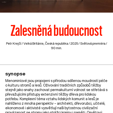
Zalesněná budoucnost
Petr Krejčí /
Velká Británie
,
Česká republika
/ 2025 / Světová premiéra /
90 min.
synopse
Menominíové jsou propojeni s přírodou sdílenou moudrostí péče
o kulturu stromů a lesů. Oživování tradičních způsobů těžby
stejně jako snahy zachovat permakulturní volnost se střetává s
převažujícími přístupy extenzivní těžby dřeva pro lidskou
potřebu. Komplexní téma vztahu lidských komunit a lesů je
nahlíženo z mnoha perspektiv – architekti, dřevorubci, učitelé,
ekonomové i aktivisté vysvětlují naši bytostnou civilizační
provázanost se stromy jako strážci krajiny i paměti. Osvětový