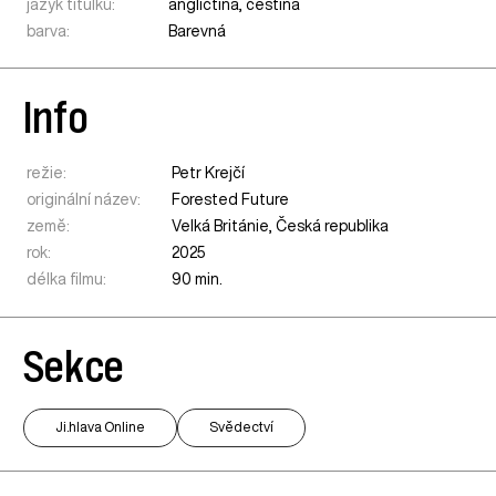
jazyk titulků:
angličtina, čeština
barva:
Barevná
Info
režie:
Petr Krejčí
originální název:
Forested Future
země:
Velká Británie
,
Česká republika
rok:
2025
délka filmu:
90 min.
Sekce
Ji.hlava Online
Svědectví