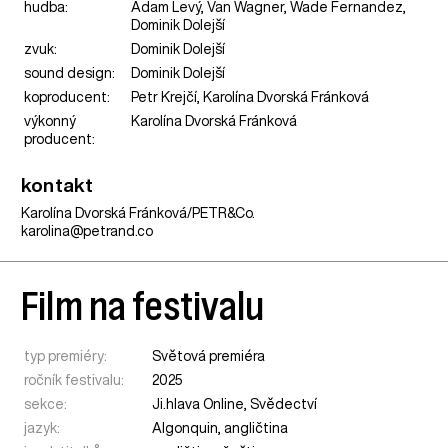
hudba:
Adam Levý, Van Wagner, Wade Fernandez,
Dominik Dolejší
zvuk:
Dominik Dolejší
sound design:
Dominik Dolejší
koproducent:
Petr Krejčí, Karolína Dvorská Fránková
výkonný
Karolína Dvorská Fránková
producent:
kontakt
Karolína Dvorská Fránková/PETR&Co.
karolina@petrand.co
Film na festivalu
typ premiéry:
Světová premiéra
ročník festivalu:
2025
sekce:
Ji.hlava Online
,
Svědectví
jazyk:
Algonquin, angličtina