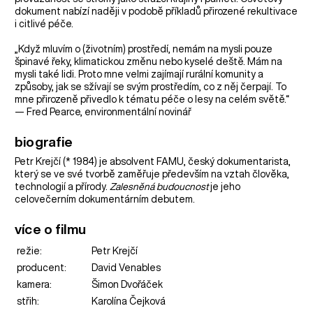
dokument nabízí naději v podobě příkladů přirozené rekultivace
i citlivé péče.
„Když mluvím o (životním) prostředí, nemám na mysli pouze
špinavé řeky, klimatickou změnu nebo kyselé deště. Mám na
mysli také lidi. Proto mne velmi zajímají rurální komunity a
způsoby, jak se sžívají se svým prostředím, co z něj čerpají. To
mne přirozeně přivedlo k tématu péče o lesy na celém světě.“
— Fred Pearce, environmentální novinář
biografie
Petr Krejčí (* 1984) je absolvent FAMU, český dokumentarista,
který se ve své tvorbě zaměřuje především na vztah člověka,
technologií a přírody.
Zalesněná budoucnost
je jeho
celovečerním dokumentárním debutem.
více o filmu
režie:
Petr Krejčí
producent:
David Venables
kamera:
Šimon Dvořáček
střih:
Karolína Čejková