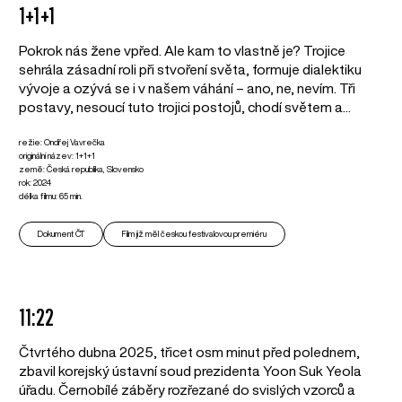
1+1+1
Pokrok nás žene vpřed. Ale kam to vlastně je? Trojice
sehrála zásadní roli při stvoření světa, formuje dialektiku
vývoje a ozývá se i v našem váhání – ano, ne, nevím. Tři
postavy, nesoucí tuto trojici postojů, chodí světem a...
režie: Ondřej Vavrečka
originální název: 1+1+1
země: Česká republika, Slovensko
rok: 2024
délka filmu: 65 min.
Dokument ČT
Film již měl českou festivalovou premiéru
11:22
Čtvrtého dubna 2025, třicet osm minut před polednem,
zbavil korejský ústavní soud prezidenta Yoon Suk Yeola
úřadu. Černobílé záběry rozřezané do svislých vzorců a