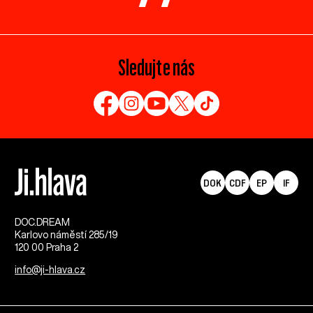
Sledujte nás
DOK
CDF
EP
IF
DOC.DREAM​
Karlovo náměstí 285/19
120 00 Praha 2
info@ji-hlava.cz