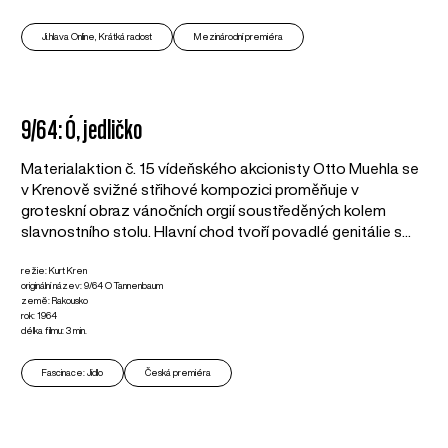
Ji.hlava Online, Krátká radost
Mezinárodní premiéra
9/64: Ó, jedličko
Materialaktion č. 15 vídeňského akcionisty Otto Muehla se
v Krenově svižné střihové kompozici proměňuje v
groteskní obraz vánočních orgií soustředěných kolem
slavnostního stolu. Hlavní chod tvoří povadlé genitálie s...
režie: Kurt Kren
originální název: 9/64 O Tannenbaum
země: Rakousko
rok: 1964
délka filmu: 3 min.
Fascinace: Jídlo
Česká premiéra