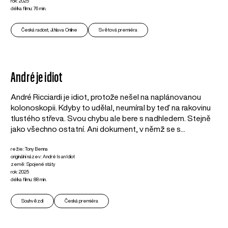
rok: 2025
délka filmu: 76 min.
Česká radost, Ji.hlava Online
Světová premiéra
André je idiot
André Ricciardi je idiot, protože nešel na naplánovanou
kolonoskopii. Kdyby to udělal, neumíral by teď na rakovinu
tlustého střeva. Svou chybu ale bere s nadhledem. Stejně
jako všechno ostatní. Ani dokument, v němž se s...
režie: Tony Benna
originální název: André Is an Idiot
země: Spojené státy
rok: 2025
délka filmu: 88 min.
Souhvězdí
Česká premiéra