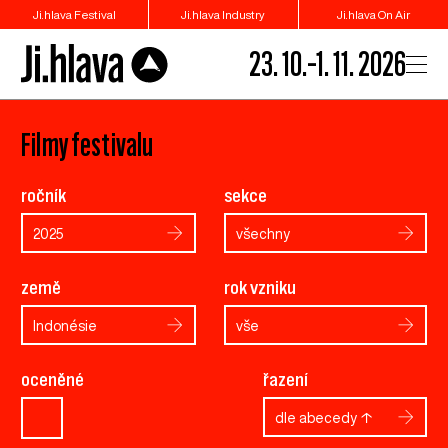
Ji.hlava Festival
Ji.hlava Industry
Ji.hlava On Air
23. 10.–1. 11. 2026
Filmy festivalu
ročník
sekce
2025
všechny
země
rok vzniku
Indonésie
vše
oceněné
řazení
dle abecedy ↑