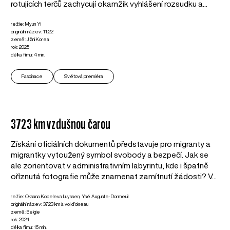
rotujících terčů zachycují okamžik vyhlášení rozsudku a...
režie: Myun Yi
originální název: 11:22
země: Jižní Korea
rok: 2025
délka filmu: 4 min.
Fascinace
Světová premiéra
3723 km vzdušnou čarou
Získání oficiálních dokumentů představuje pro migranty a
migrantky vytoužený symbol svobody a bezpečí. Jak se
ale zorientovat v administrativním labyrintu, kde i špatně
oříznutá fotografie může znamenat zamítnutí žádosti? V...
režie: Oksana Kobeleva Luyssen, Ysé Auguste-Dormeuil
originální název: 3723 km à vol d'oiseau
země: Belgie
rok: 2024
délka filmu: 15 min.