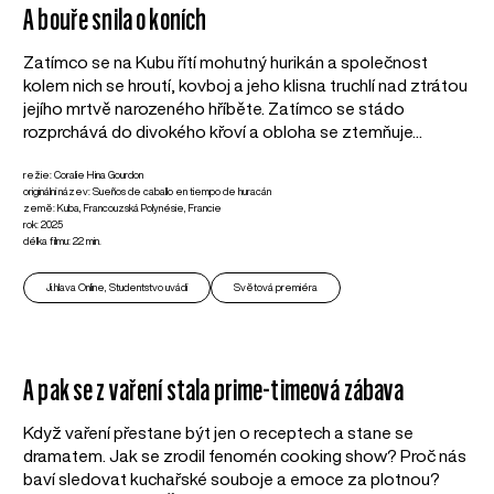
A bouře snila o koních
Zatímco se na Kubu řítí mohutný hurikán a společnost
kolem nich se hroutí, kovboj a jeho klisna truchlí nad ztrátou
jejího mrtvě narozeného hříběte. Zatímco se stádo
rozprchává do divokého křoví a obloha se ztemňuje...
režie: Coralie Hina Gourdon
originální název: Sueños de caballo en tiempo de huracán
země: Kuba, Francouzská Polynésie, Francie
rok: 2025
délka filmu: 22 min.
Ji.hlava Online, Studentstvo uvádí
Světová premiéra
A pak se z vaření stala prime-timeová zábava
Když vaření přestane být jen o receptech a stane se
dramatem. Jak se zrodil fenomén cooking show? Proč nás
baví sledovat kuchařské souboje a emoce za plotnou?