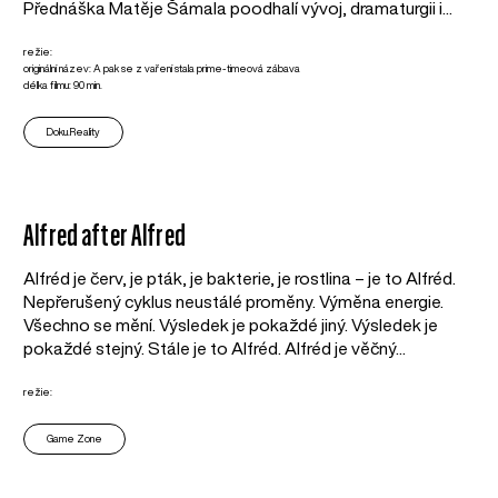
Přednáška Matěje Šámala poodhalí vývoj, dramaturgii i...
režie:
originální název: A pak se z vaření stala prime-timeová zábava
délka filmu: 90 min.
Doku.Reality
Alfred after Alfred
Alfréd je červ, je pták, je bakterie, je rostlina – je to Alfréd.
Nepřerušený cyklus neustálé proměny. Výměna energie.
Všechno se mění. Výsledek je pokaždé jiný. Výsledek je
pokaždé stejný. Stále je to Alfréd. Alfréd je věčný...
režie:
Game Zone