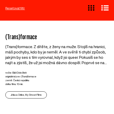
Resetovat filtr
(Trans)formace
(Trans)formace. Z dítěte, z ženy na muže. Stojíš na hranici,
máš pochyby, kdo by je neměl. A ve světě ti chybí způsob,
jakým by ses s tím vyrovnal, když jsi queer. Pokusíš se ho
najít a zjistíš, že už jsi možná dávno dospěl. Poprvé se na...
režie: Eliáš Doležílek
originální název: (Trans)formace
země: Česká republika
délka filmu: 10 min.
Ji.hlava Online, My Street Films