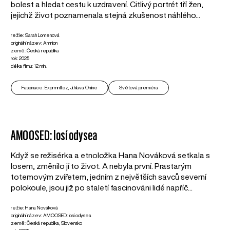
bolest a hledat cestu k uzdravení. Citlivý portrét tří žen,
jejichž život poznamenala stejná zkušenost náhlého...
režie: Sarah Lomenová
originální název: Amnion
země: Česká republika
rok: 2025
délka filmu: 12 min.
Fascinace: Exprmntl.cz, Ji.hlava Online
Světová premiéra
AMOOSED: losí odysea
Když se režisérka a etnoložka Hana Nováková setkala s
losem, změnilo jí to život. A nebyla první. Prastarým
totemovým zvířetem, jedním z největších savců severní
polokoule, jsou již po staletí fascinováni lidé napříč...
režie: Hana Nováková
originální název: AMOOSED: losí odysea
země: Česká republika, Slovensko