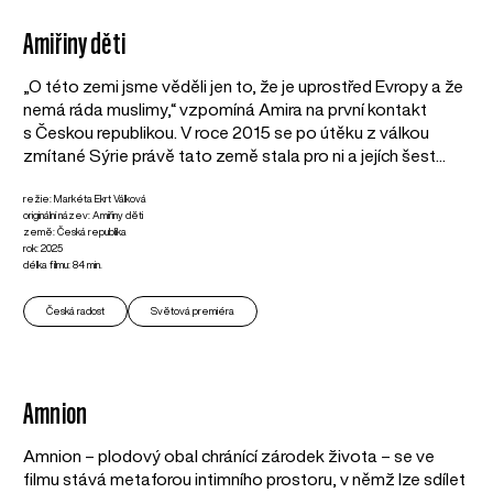
Amiřiny děti
„O této zemi jsme věděli jen to, že je uprostřed Evropy a že
nemá ráda muslimy,“ vzpomíná Amira na první kontakt
s Českou republikou. V roce 2015 se po útěku z válkou
zmítané Sýrie právě tato země stala pro ni a jejích šest...
režie: Markéta Ekrt Válková
originální název: Amiřiny děti
země: Česká republika
rok: 2025
délka filmu: 84 min.
Česká radost
Světová premiéra
Amnion
Amnion – plodový obal chránící zárodek života – se ve
filmu stává metaforou intimního prostoru, v němž lze sdílet