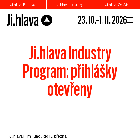
Ji.hlava Festival
Ji.hlava Industry
Ji.hlava On Air
23. 10.–1. 11. 2026
Ji.hlava Industry
Program: přihlášky
otevřeny
» Ji.hlava Film Fund / do 15. března