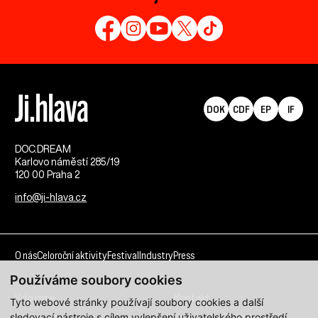
DOK
CDF
EP
IF
DOC.DREAM​
Karlovo náměstí 285/19
120 00 Praha 2
info@ji-hlava.cz
O nás
Celoroční aktivity
Festival
Industry
Press
Používáme soubory cookies
Kdo jsme
Kontakt
Tyto webové stránky používají soubory cookies a další
sledovací nástroje s cílem vylepšení uživatelského prostředí,