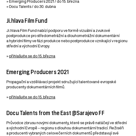
» Emerging Producers 2021 / do 15. března
» Docu Talents / do 30. dubna
Ji.hlava Film Fund
Ji.hlava Film Fund nabízí podporu ve formě vizuální a zvukové
postprodukce pro středometrážní a dlouhometrážní dokumentární
a hybridní filmy ve fázi produkce nebo postprodukce vznikající v regionu
střední a východní Evropy.
»
přihlašujte se do 15. března
Emerging Producers 2021
Propagační a vzdělávací projekt sdružující talentované evropské
producenty dokumentárních filmů.
»
přihlašujte se do 15. března
Docu Talents from the East @Sarajevo FF
Průvodce zbrusu novými dokumenty, které se právě natáčejí ve střední
a východní Evropě – regionu s dlouhou dokumentární tradicí. Režiséři
a producenti vybraných celovečerních dokumentů představují své