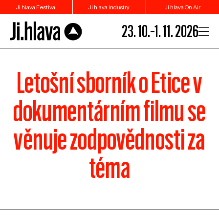
Ji.hlava Festival
Ji.hlava Industry
Ji.hlava On Air
23. 10.–1. 11. 2026
Letošní sborník o Etice v
dokumentárním filmu se
věnuje zodpovědnosti za
téma