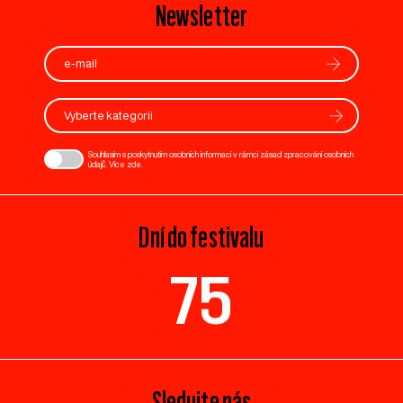
Newsletter
Vyberte kategorii
Souhlasím s poskytnutím osobních informací v rámci zásad zpracování osobních
údajů. Více
zde
.
Dní do festivalu
75
Sledujte nás