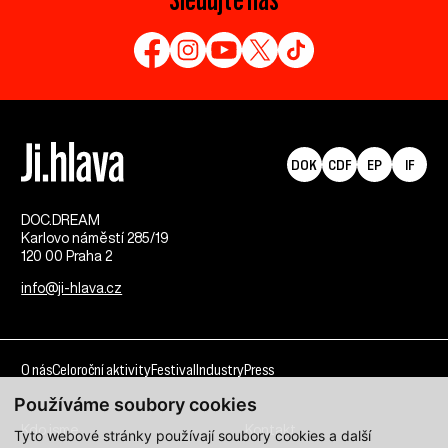
DOK
CDF
EP
IF
DOC.DREAM​
Karlovo náměstí 285/19
120 00 Praha 2
info@ji-hlava.cz
O nás
Celoroční aktivity
Festival
Industry
Press
Používáme soubory cookies
Kdo jsme
Kontakt
Tyto webové stránky používají soubory cookies a další