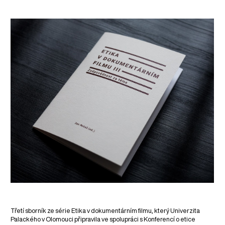
Třetí sborník ze série Etika v dokumentárním filmu, který Univerzita
Palackého v Olomouci připravila ve spolupráci s Konferencí o etice