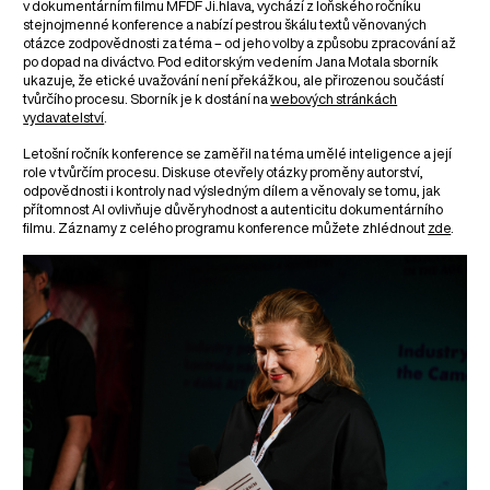
v dokumentárním filmu MFDF Ji.hlava, vychází z loňského ročníku
stejnojmenné konference a nabízí pestrou škálu textů věnovaných
otázce zodpovědnosti za téma – od jeho volby a způsobu zpracování až
po dopad na diváctvo. Pod editorským vedením Jana Motala sborník
ukazuje, že etické uvažování není překážkou, ale přirozenou součástí
tvůrčího procesu. Sborník je k dostání na
webových stránkách
vydavatelství
.
Letošní ročník konference se zaměřil na téma umělé inteligence a její
role v tvůrčím procesu. Diskuse otevřely otázky proměny autorství,
odpovědnosti i kontroly nad výsledným dílem a věnovaly se tomu, jak
přítomnost AI ovlivňuje důvěryhodnost a autenticitu dokumentárního
filmu. Záznamy z celého programu konference můžete zhlédnout
zde
.