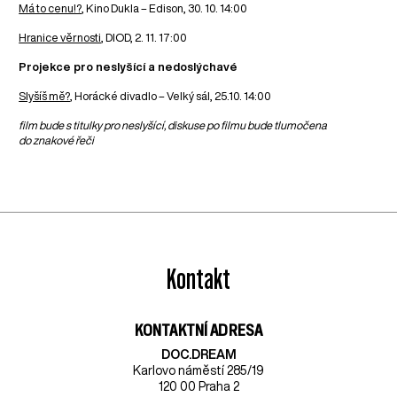
Má to cenu!?
, Kino Dukla – Edison, 30. 10. 14:00
Hranice věrnosti
, DIOD, 2. 11. 17:00
Projekce pro neslyšící a nedoslýchavé
Slyšíš mě?
, Horácké divadlo – Velký sál, 25.10. 14:00
film bude s titulky pro neslyšící, diskuse po filmu bude tlumočena
do znakové řeči
Kontakt
KONTAKTNÍ ADRESA
DOC.DREAM​
Karlovo náměstí 285/19
120 00 Praha 2