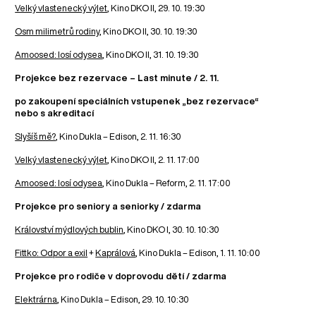
Velký vlastenecký výlet
, Kino DKO II, 29. 10. 19:30
Osm milimetrů rodiny
, Kino DKO II, 30. 10. 19:30
Amoosed: losí odysea
, Kino DKO II, 31. 10. 19:30
Projekce bez rezervace – Last minute / 2. 11.
po zakoupení speciálních vstupenek „bez rezervace“
nebo s akreditací
Slyšíš mě?
, Kino Dukla – Edison, 2. 11. 16:30
Velký vlastenecký výlet
, Kino DKO II, 2. 11. 17:00
Amoosed: losí odysea
, Kino Dukla – Reform, 2. 11. 17:00
Projekce pro seniory a seniorky / zdarma
Království mýdlových bublin
, Kino DKO I, 30. 10. 10:30
Fittko: Odpor a exil
+
Kaprálová
, Kino Dukla – Edison, 1. 11. 10:00
Projekce pro rodiče v doprovodu dětí / zdarma
Elektrárna
, Kino Dukla – Edison, 29. 10. 10:30