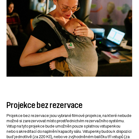
Projekce bez rezervace
Projekce bez rezervace jsou vybrané filmové projekce, na které nebude
možné si zarezervovat místo prostřednictvím rezervačního systému.
Vstup na tyto projekce bude umožněn pouze s platnou vstupenkou
nebo s akreditací do naplnění kapacity sálu. Vstupenky budou k dispozici
buď jednotlivě (za 220 Kč), nebo ve zvýhodněném balíčku tří vstupů (za