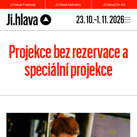
Ji.hlava Festival
Ji.hlava Industry
Ji.hlava On Air
23. 10.–1. 11. 2026
Projekce bez rezervace a
speciální projekce