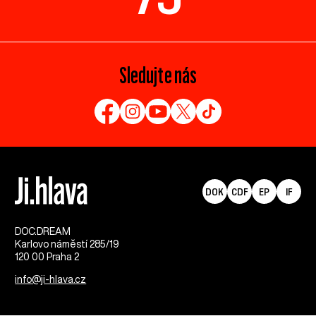
Sledujte nás
DOK
CDF
EP
IF
DOC.DREAM​
Karlovo náměstí 285/19
120 00 Praha 2
info@ji-hlava.cz