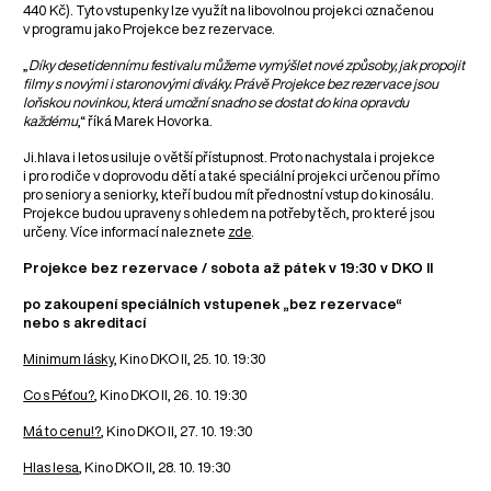
440 Kč). Tyto vstupenky lze využít na libovolnou projekci označenou
v programu jako Projekce bez rezervace.
„
Díky desetidennímu festivalu můžeme vymýšlet nové způsoby, jak propojit
filmy s novými i staronovými diváky. Právě Projekce bez rezervace jsou
loňskou novinkou, která umožní snadno se dostat do kina opravdu
každému
,“ říká Marek Hovorka.
Ji.hlava i letos usiluje o větší přístupnost. Proto nachystala i projekce
i pro rodiče v doprovodu dětí a také speciální projekci určenou přímo
pro seniory a seniorky, kteří budou mít přednostní vstup do kinosálu.
Projekce budou upraveny s ohledem na potřeby těch, pro které jsou
určeny. Více informací naleznete
zde
.
Projekce bez rezervace / sobota až pátek v 19:30 v DKO II
po zakoupení speciálních vstupenek „bez rezervace“
nebo s akreditací
Minimum lásky
, Kino DKO II, 25. 10. 19:30
Co s Péťou?
, Kino DKO II, 26. 10. 19:30
Má to cenu!?
, Kino DKO II, 27. 10. 19:30
Hlas lesa
, Kino DKO II, 28. 10. 19:30