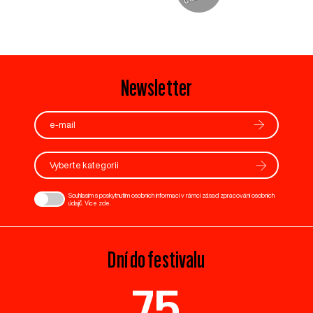
Newsletter
Vyberte kategorii
Souhlasím s poskytnutím osobních informací v rámci zásad zpracování osobních
údajů. Více
zde
.
Dní do festivalu
75