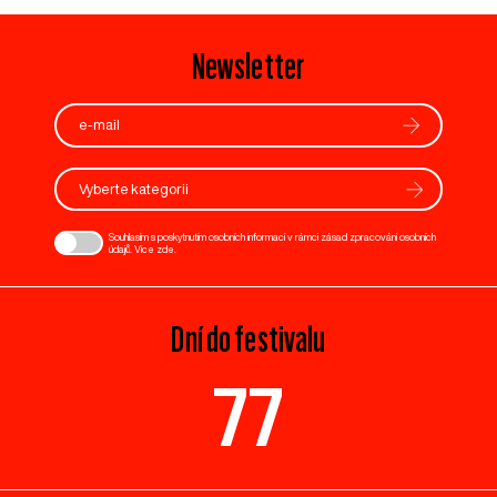
Newsletter
Vyberte kategorii
Souhlasím s poskytnutím osobních informací v rámci zásad zpracování osobních
údajů. Více
zde
.
Dní do festivalu
77