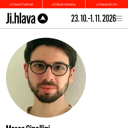
Ji.hlava Festival
Ji.hlava Industry
Ji.hlava On Air
23. 10.–1. 11. 2026