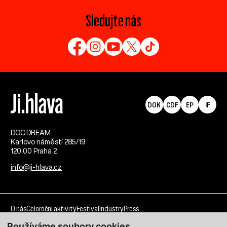
Sledujte nás
DOK
CDF
EP
IF
DOC.DREAM​
Karlovo náměstí 285/19
120 00 Praha 2
info@ji-hlava.cz
O nás
Celoroční aktivity
Festival
Industry
Press
Používáme soubory cookies