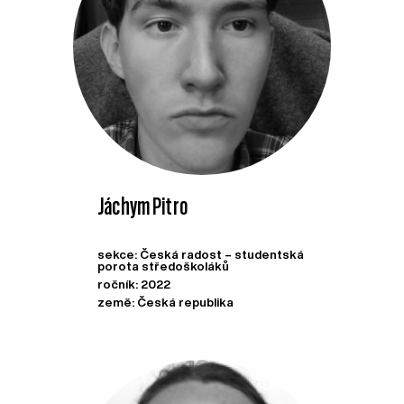
Jáchym Pitro
sekce: Česká radost – studentská
porota středoškoláků
ročník: 2022
země: Česká republika