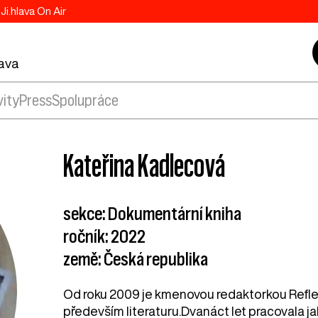
Ji.hlava On Air
lava
vity
Press
Spolupráce
Kateřina Kadlecová
sekce: Dokumentární kniha
ročník: 2022
země: Česká republika
Od roku 2009 je kmenovou redaktorkou Reflex
především literaturu.Dvanáct let pracovala j