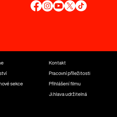
me
Kontakt
ství
Pracovní příležitosti
mové sekce
Přihlášení filmu
Ji.hlava udržitelná