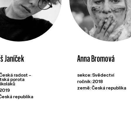
š Janíček
Anna Bromová
 Česká radost –
sekce: Svědectví
tská porota
ročník: 2018
školáků
země: Česká republika
 2019
Česká republika