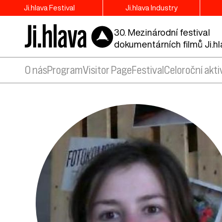
Ji.hlava Festival
Ji.hlava Industry
30. Mezinárodní festival
dokumentárních filmů Ji.h
O nás
Program
Visitor Page
Festival
Celoroční akti