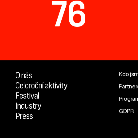
76
O nás
Kdo js
Celoroční aktivity
Partner
Festival
Progra
Industry
GDPR
Press