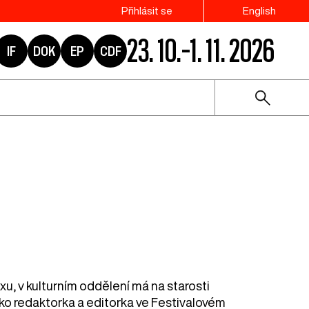
Přihlásit se
English
23. 10.–1. 11. 2026
IF
DOK
EP
CDF
u, v kulturním oddělení má na starosti
ako redaktorka a editorka ve Festivalovém