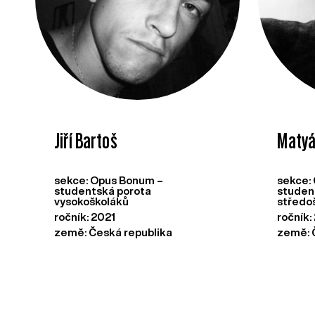
Jiří Bartoš
Matyá
sekce: Opus Bonum –
sekce:
studentská porota
studen
vysokoškoláků
středo
ročník: 2021
ročník:
země: Česká republika
země: 