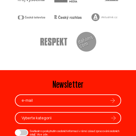
Newsletter
Vyberte kategorii
Souhlasím s poskytnutím osobních informací v rámci zásad zpracování osobních
údajů. Více
zde
.