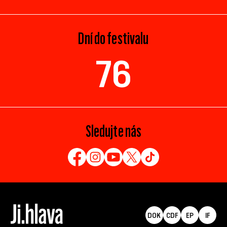
Dní do festivalu
76
Sledujte nás
DOK
CDF
EP
IF