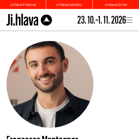
Ji.hlava Festival
Ji.hlava Industry
Ji.hlava On Air
23. 10.–1. 11. 2026