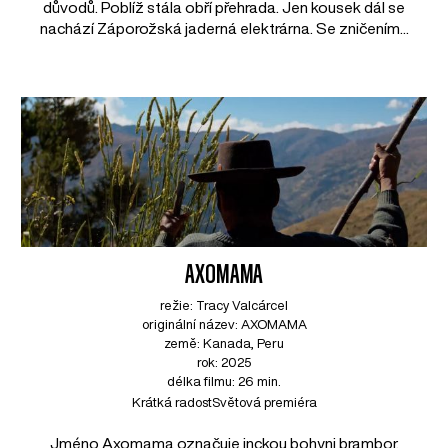
důvodů. Poblíž stála obří přehrada. Jen kousek dál se
nachází Záporožská jaderná elektrárna. Se zničením...
AXOMAMA
režie: Tracy Valcárcel
originální název: AXOMAMA
země: Kanada, Peru
rok: 2025
délka filmu: 26 min.
Krátká radost
Světová premiéra
Jméno Axomama označuje inckou bohyni brambor.