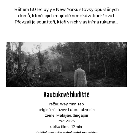
Během 80. let byly v New Yorku stovky opuštěných
domů, které jejich majitelé nedokázali udržovat.
Převzali je squatteři, kteří v nich vlastníma rukama...
Kaučukové bludiště
režie: Wey Yinn Teo
originální název: Latex Labyrinth
země: Malajsie, Singapur
rok: 2025
délka filmu: 12 min.
Krátká radost
Mezinárodní premiéra