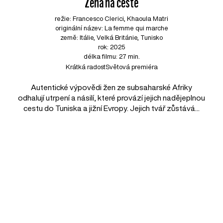
Žena na cestě
režie: Francesco Clerici, Khaoula Matri
originální název: La femme qui marche
země: Itálie, Velká Británie, Tunisko
rok: 2025
délka filmu: 27 min.
Krátká radost
Světová premiéra
Autentické výpovědi žen ze subsaharské Afriky
odhalují utrpení a násilí, které provází jejich nadějeplnou
cestu do Tuniska a jižní Evropy. Jejich tvář zůstává...