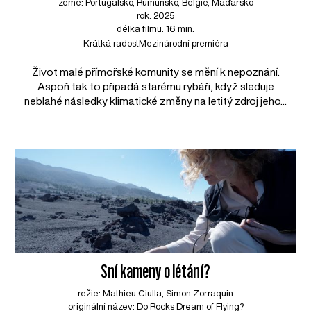
země: Portugalsko, Rumunsko, Belgie, Maďarsko
rok: 2025
délka filmu: 16 min.
Krátká radost
Mezinárodní premiéra
Život malé přímořské komunity se mění k nepoznání.
Aspoň tak to připadá starému rybáři, když sleduje
neblahé následky klimatické změny na letitý zdroj jeho...
Sní kameny o létání?
režie: Mathieu Ciulla, Simon Zorraquin
originální název: Do Rocks Dream of Flying?