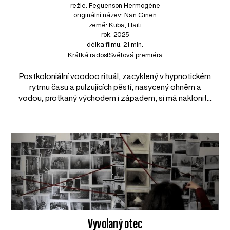
režie: Feguenson Hermogène
originální název: Nan Ginen
země: Kuba, Haiti
rok: 2025
délka filmu: 21 min.
Krátká radost
Světová premiéra
Postkoloniální voodoo rituál, zacyklený v hypnotickém
rytmu času a pulzujících pěstí, nasycený ohněm a
vodou, protkaný východem i západem, si má naklonit...
Vyvolaný otec