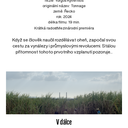
režie: Yorgos Kyvernitis
originální název: Tonnage
země: Řecko
rok: 2024
délka filmu: 19 min.
Krátká radost
Mezinárodní premiéra
Když se člověk naučil rozdělávat oheň, započal svou
cestu za vynálezy i průmyslovými revolucemi. Stálou
přítomnost tohoto prvotního vzplanutí pozoruje...
V dálce