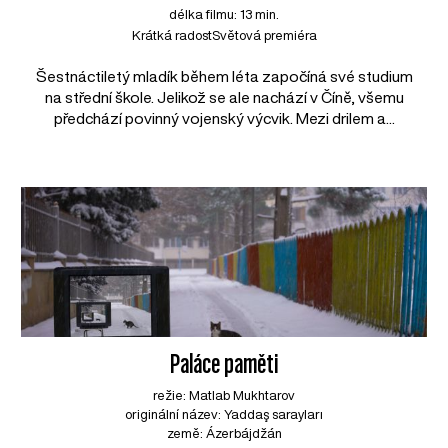
délka filmu: 13 min.
Krátká radost
Světová premiéra
Šestnáctiletý mladík během léta započíná své studium
na střední škole. Jelikož se ale nachází v Číně, všemu
předchází povinný vojenský výcvik. Mezi drilem a...
Paláce paměti
režie: Matlab Mukhtarov
originální název: Yaddaş sarayları
země: Ázerbájdžán