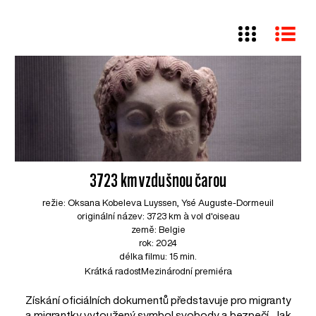
3723 km vzdušnou čarou
režie: Oksana Kobeleva Luyssen, Ysé Auguste-Dormeuil
originální název: 3723 km à vol d'oiseau
země: Belgie
rok: 2024
délka filmu: 15 min.
Krátká radost
Mezinárodní premiéra
Získání oficiálních dokumentů představuje pro migranty
a migrantky vytoužený symbol svobody a bezpečí. Jak