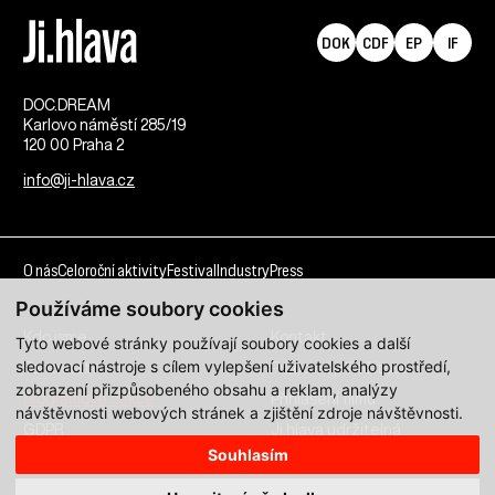
DOK
CDF
EP
IF
DOC.DREAM​
Karlovo náměstí 285/19
120 00 Praha 2
info@ji-hlava.cz
O nás
Celoroční aktivity
Festival
Industry
Press
Používáme soubory cookies
Kdo jsme
Kontakt
Tyto webové stránky používají soubory cookies a další
sledovací nástroje s cílem vylepšení uživatelského prostředí,
Partnerství
Pracovní příležitosti
zobrazení přizpůsobeného obsahu a reklam, analýzy
Programové sekce
Přihlášení filmu
návštěvnosti webových stránek a zjištění zdroje návštěvnosti.
GDPR
Ji.hlava udržitelná
Souhlasím
Všechna práva vyhrazena DOC.DREAM services s. r. o.