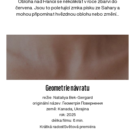
Obloha nad Francií se několikrát v roce zbarví do
červena. Jsou to poletující zrnka písku ze Sahary a
mohou připomínat hvězdnou oblohu nebo zrnění...
Geometrie návratu
režie: Nataliya Bek-Gergard
originální název: Геометрія Повернення
země: Kanada, Ukrajina
rok: 2025
délka filmu: 8 min.
Krátká radost
Světová premiéra