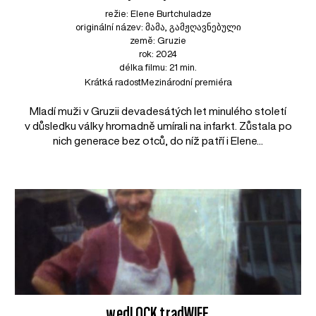
režie: Elene Burtchuladze
originální název: მამა, გამჟღავნებული
země: Gruzie
rok: 2024
délka filmu: 21 min.
Krátká radost
Mezinárodní premiéra
Mladí muži v Gruzii devadesátých let minulého století
v důsledku války hromadně umírali na infarkt. Zůstala po
nich generace bez otců, do níž patří i Elene...
wedLOCK tradWIFE