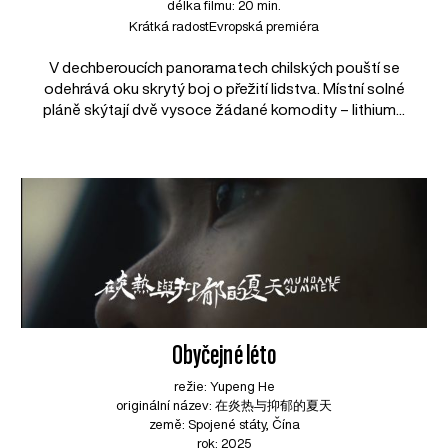
délka filmu: 20 min.
Krátká radost
Evropská premiéra
V dechberoucích panoramatech chilských pouští se
odehrává oku skrytý boj o přežití lidstva. Místní solné
pláně skýtají dvě vysoce žádané komodity – lithium...
Obyčejné léto
režie: Yupeng He
originální název: 在炎热与抑郁的夏天
země: Spojené státy, Čína
rok: 2025