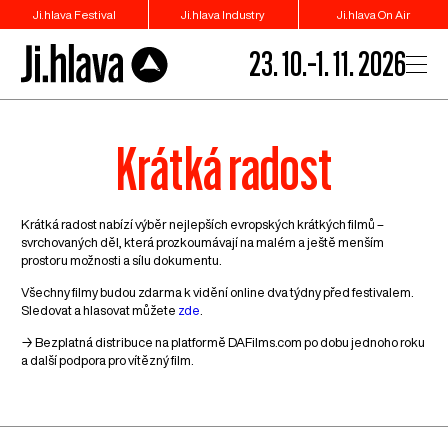
Ji.hlava Festival
Ji.hlava Industry
Ji.hlava On Air
23. 10.–1. 11. 2026
Krátká radost
Krátká radost nabízí výběr nejlepších evropských krátkých filmů –
svrchovaných děl, která prozkoumávají na malém a ještě menším
prostoru možnosti a sílu dokumentu.
Všechny filmy budou zdarma k vidění online dva týdny před festivalem.
Sledovat a hlasovat můžete
zde
.
→ Bezplatná distribuce na platformě DAFilms.com po dobu jednoho roku
a další podpora pro vítězný film.