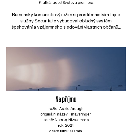
Krátká radost
Světová premiéra
Rumunský komunistický režim si prostřednictvím tajné
služby Securitate vybudoval obludný systém
špehování a vzájemného sledování vlastních občanů...
Na příjmu
režie: Astrid Ardagh
originální název: Ishavsringen
země: Norsko, Nizozemsko
rok: 2024
délka filmu: 20 min.