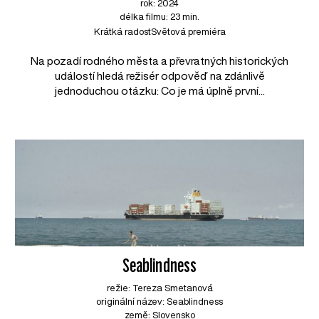
rok: 2024
délka filmu: 23 min.
Krátká radost
Světová premiéra
Na pozadí rodného města a převratných historických
událostí hledá režisér odpověď na zdánlivě
jednoduchou otázku: Co je má úplně první...
Seablindness
režie: Tereza Smetanová
originální název: Seablindness
země: Slovensko