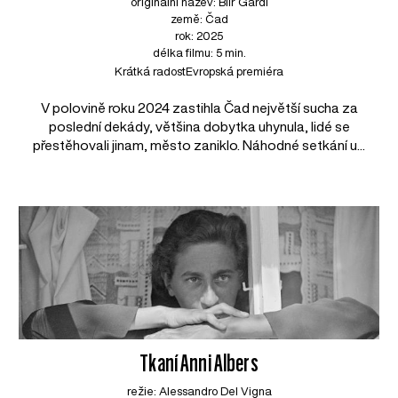
originální název: Biir Gardi
země: Čad
rok: 2025
délka filmu: 5 min.
Krátká radost
Evropská premiéra
V polovině roku 2024 zastihla Čad největší sucha za
poslední dekády, většina dobytka uhynula, lidé se
přestěhovali jinam, město zaniklo. Náhodné setkání u...
Tkaní Anni Albers
režie: Alessandro Del Vigna