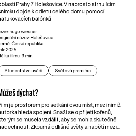
oblasti Prahy 7 Holešovice. V naprosto strhujícím
snímku dojde k odletu celého domu pomocí
nafukovacích balónků
režie: hugo wiesner
originální název: Holešovice
země: Česká republika
rok: 2025
délka filmu: 9 min.
Studentstvo uvádí
Světová premiéra
Můžeš dýchat?
Film je prostorem pro setkání dvou míst, mezi nimiž
autorka hledá spojení. Snaží se o přijetí kořenů,
kterým se musela vzdálit, aby se mohla skutečně
nadechnout. Zkoumá odlišné světy a napětí mezi...