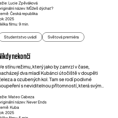
režie: Lucie Zpěváková
originální název: Můžeš dýchat?
země: Česká republika
rok: 2025
délka filmu: 9 min.
Studentstvo uvádí
Světová premiéra
Nikdy nekončí
Ve stínu režimu, který jako by zamrzl v čase,
nacházejí dva mladí Kubánci útočiště v doupěti
železa a ozubených kol. Tam se rodí podivné
soupeření s neviditelnou přítomností, která svým...
režie: Mateo Cabeza
originální název: Never Ends
země: Kuba
rok: 2025
délka filmu: 5 min.