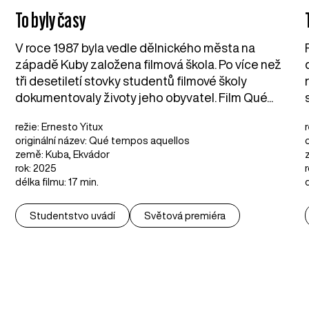
To byly časy
V roce 1987 byla vedle dělnického města na
západě Kuby založena filmová škola. Po více než
tři desetiletí stovky studentů filmové školy
dokumentovaly životy jeho obyvatel. Film Qué...
režie: Ernesto Yitux
originální název: Qué tempos aquellos
země: Kuba, Ekvádor
rok: 2025
délka filmu: 17 min.
Studentstvo uvádí
Světová premiéra