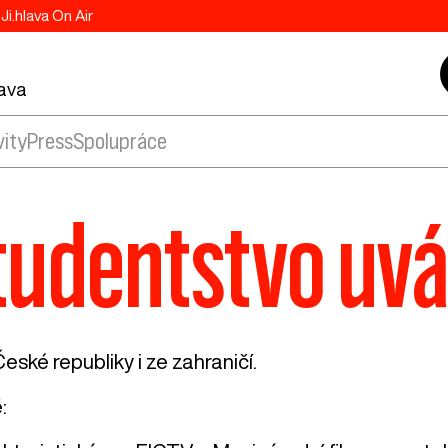
Ji.hlava On Air
lava
vity
Press
Spolupráce
tudentstvo uvá
eské republiky i ze zahraničí.
: