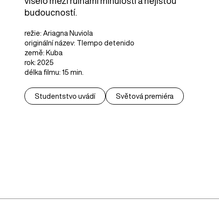
viselo mezi ruinami minulosti a nejistou
budoucností.
režie: Ariagna Nuviola
originální název: TIempo detenido
země: Kuba
rok: 2025
délka filmu: 15 min.
Studentstvo uvádí
Světová premiéra