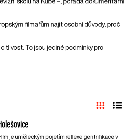
elevizní školu na Kubě –, pořádá dokumentární
ropským filmařům najít osobní důvody, proč
tlivost. To jsou jediné podmínky pro
Holešovice
FIlm je uměleckým pojetím reflexe gentrifikace v