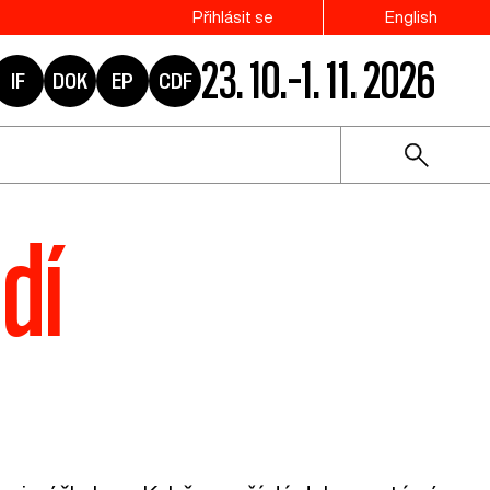
Přihlásit se
English
23. 10.–1. 11. 2026
IF
DOK
EP
CDF
dí