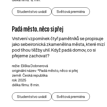
Studentstvo uvádí
Světová premiéra
Padá město, něco si přej
Vrstvení vzpomínek čtyř pamětníků se propisuje
jako sebeironická zkamenělina města, které mizí
pod tíhou těžby uhlí. Když padá domov, co si
přejeme zachovat?
režie: Eliška Dobnerová
originální název: *Padá město, něco si přej
země: Česká republika
rok: 2025
délka filmu: 8 min.
Studentstvo uvádí
Světová premiéra