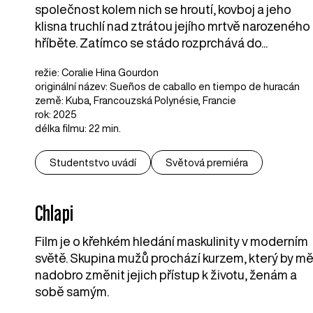
společnost kolem nich se hroutí, kovboj a jeho
klisna truchlí nad ztrátou jejího mrtvě narozeného
hříběte. Zatímco se stádo rozprchává do...
režie: Coralie Hina Gourdon
originální název: Sueños de caballo en tiempo de huracán
země: Kuba, Francouzská Polynésie, Francie
rok: 2025
délka filmu: 22 min.
Studentstvo uvádí
Světová premiéra
Chlapi
Film je o křehkém hledání maskulinity v moderním
světě. Skupina mužů prochází kurzem, který by mě
nadobro změnit jejich přístup k životu, ženám a
sobě samým.