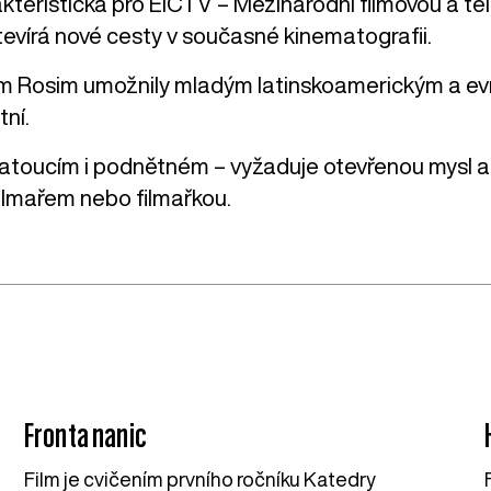
rakteristická pro EICTV – Mezinárodní filmovou a t
otevírá nové cesty v současné kinematografii.
cem Rosim umožnily mladým latinskoamerickým a ev
tní.
toucím i podnětném – vyžaduje otevřenou mysl a ci
filmařem nebo filmařkou.
Fronta nanic
Film je cvičením prvního ročníku Katedry