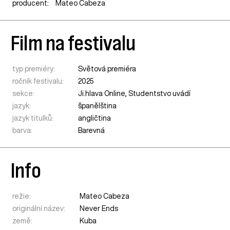
producent:
Mateo Cabeza
Film na festivalu
typ premiéry:
Světová premiéra
ročník festivalu:
2025
sekce:
Ji.hlava Online
,
Studentstvo uvádí
jazyk:
španělština
jazyk titulků:
angličtina
barva:
Barevná
Info
režie:
Mateo Cabeza
originální název:
Never Ends
země:
Kuba