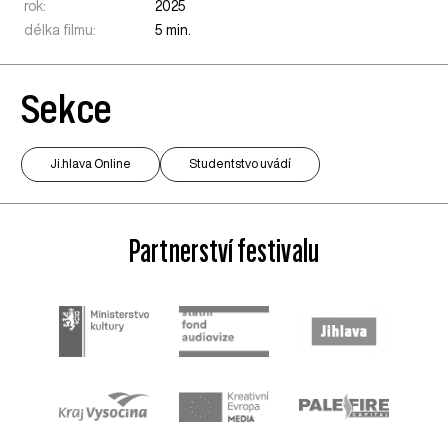
rok:
2025
délka filmu:
5 min.
Sekce
Ji.hlava Online
Studentstvo uvádí
Partnerství festivalu