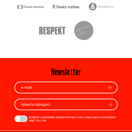
Newsletter
Vyberte kategorii
Souhlasím s poskytnutím osobních informací v rámci zásad zpracování osobních
údajů. Více
zde
.