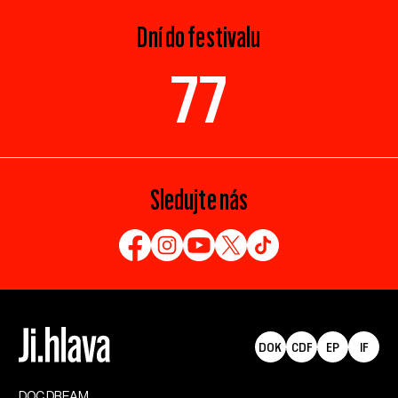
Dní do festivalu
77
Sledujte nás
DOK
CDF
EP
IF
DOC.DREAM​