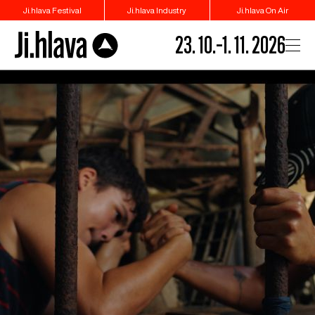
Ji.hlava Festival
Ji.hlava Industry
Ji.hlava On Air
23. 10.–1. 11. 2026