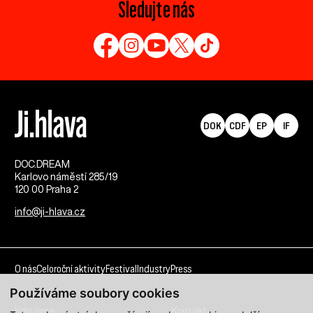
Sledujte nás
DOK
CDF
EP
IF
DOC.DREAM​
Karlovo náměstí 285/19
120 00 Praha 2
info@ji-hlava.cz
O nás
Celoroční aktivity
Festival
Industry
Press
Používáme soubory cookies
Kdo jsme
Kontakt