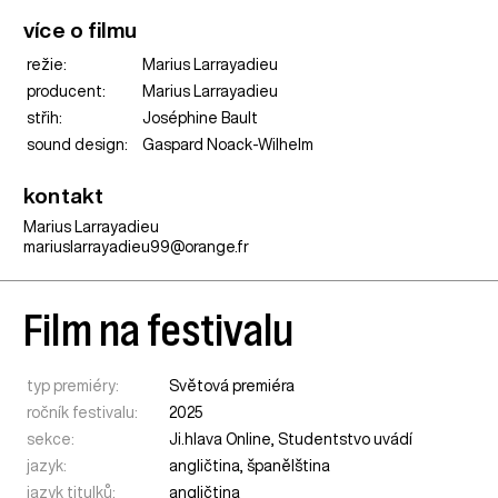
více o filmu
režie:
Marius Larrayadieu
producent:
Marius Larrayadieu
střih:
Joséphine Bault
sound design:
Gaspard Noack-Wilhelm
kontakt
Marius Larrayadieu
mariuslarrayadieu99@orange.fr
Film na festivalu
typ premiéry:
Světová premiéra
ročník festivalu:
2025
sekce:
Ji.hlava Online
,
Studentstvo uvádí
jazyk:
angličtina, španělština
jazyk titulků:
angličtina