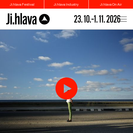
Ji.hlava Festival
Ji.hlava Industry
Ji.hlava On Air
23. 10.–1. 11. 2026