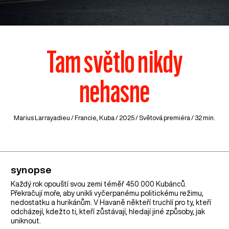
Tam světlo nikdy
nehasne
Marius Larrayadieu /
Francie
,
Kuba
/ 2025 / Světová premiéra / 32 min.
synopse
Každý rok opouští svou zemi téměř 450 000 Kubánců.
Překračují moře, aby unikli vyčerpanému politickému režimu,
nedostatku a hurikánům. V Havaně někteří truchlí pro ty, kteří
odcházejí, kdežto ti, kteří zůstávají, hledají jiné způsoby, jak
uniknout.