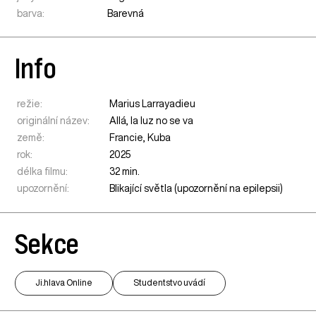
barva:
Barevná
Info
režie:
Marius Larrayadieu
originální název:
Allá, la luz no se va
země:
Francie
,
Kuba
rok:
2025
délka filmu:
32 min.
upozornění:
Blikající světla (upozornění na epilepsii)
Sekce
Ji.hlava Online
Studentstvo uvádí