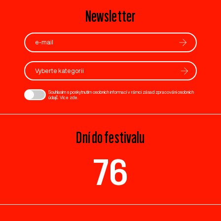
Newsletter
Vyberte kategorii
Souhlasím s poskytnutím osobních informací v rámci zásad zpracování osobních
údajů. Více
zde
.
Dní do festivalu
76