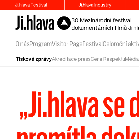
Ji.hlava Festival
Ji.hlava Industry
30. Mezinárodní festival
dokumentárních filmů Ji.h
O nás
Program
Visitor Page
Festival
Celoroční akti
Tiskové zprávy
Akreditace press
Cena Respektu
Média
„Ji.hlava se