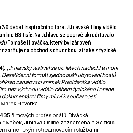
a 39 debat Inspiračního fóra. Ji.hlavské filmy vidělo
 online 63 tisíc. Na Ji.hlavu se poprvé akreditovalo
odu
Tomáše Hlaváčka, který byl zároveň
pozorňuje na obchod s chudobou, si také z fyzické
). „
Ji.hlavský festival se po letech nadechl a mohl
 Desetidenní formát zjednodušil ubytování hostů
příklad zahajovací snímek Prezidentka vidělo
 Dům bez východu vidělo během fyzického i online
 že dokumentární filmy mluví k současnosti
lu Marek Hovorka.
1435
filmových profesionálů. Divácká
a divaček, Ji.hlava Online zaznamenala
37 tisíc
vaném americkými streamovacími službami