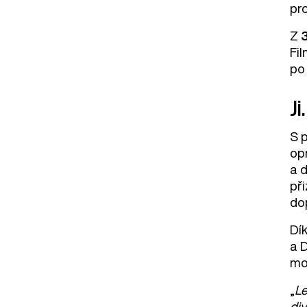
pr
Z
Fil
po
Ji
S p
op
a d
při
dop
Dí
a D
mo
„
Le
div