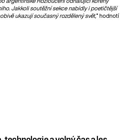
o argentinské Rozloučení odhalující kořeny
o. Jakkoli soutěžní sekce nabídly i poetičtější
ůsobivě ukazují současný rozdělený svět,
“ hodnotí
, technologie a volný čas a les