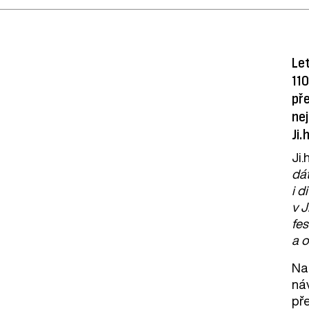
Let
110
pře
nej
Ji.
Ji.
dá
i d
v J
fes
a o
Na 
ná
př