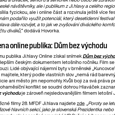
eské návštěvníky, ale i publikum z Ji.hlavy a celého regio
ílila fyzickou, ale i online část a rozvinula ještě více f
nám podařilo využít potenciál, který desetidenní festiv
hlava dále rozvíjet, a to jak ve zvyšování diváckého kom
čtu diváků,
“ dodává Hovorka.
na online publika: Dům bez východu
u publika Ji.hlavy Online získal snímek
Dům bez vých
jlepším českým dokumentem letošního ročníku. Film se
ouzi. Lidé obývající nájemní byty v brněnské „Kuncovce“ 
majitele, který podle vlastních slov „nemá rád barevný
icie ani město jim nepomohly. Kvůli boji za svá práva prot
ohaměsíční konflikt se soudní dohrou Hlaváček zazn
z východu
je zároveň nejsledovanějším filmem letošní Ji
tězné filmy 28. MFDF Ji.hlava najdete
zde
. „
Poroty se let
ězové hlavních sekcí, jako je slovenská Prezidentka neb