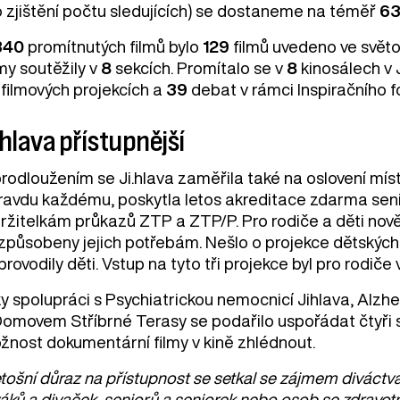
o zjištění počtu sledujících) se dostaneme na téměř
63
340
promítnutých filmů bylo
129
filmů uvedeno ve svět
my soutěžily v
8
sekcích. Promítalo se v
8
kinosálech v 
 filmových projekcích a
39
debat v rámci Inspiračního f
.hlava přístupnější
rodloužením se Ji.hlava zaměřila také na oslovení míst
ravdu každému, poskytla letos akreditace zdarma seni
ržitelkám průkazů ZTP a ZTP/P. Pro rodiče a děti nově 
způsobeny jejich potřebám. Nešlo o projekce dětských fi
rovodily děti. Vstup na tyto tři projekce byl pro rodič
ky spolupráci s Psychiatrickou nemocnicí Jihlava, Alzh
omovem Stříbrné Terasy se podařilo uspořádat čtyři spe
žnost dokumentární filmy v kině zhlédnout.
tošní důraz na přístupnost se setkal se zájmem diváctva
áků a divaček, seniorů a seniorek nebo osob se zdravot