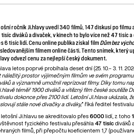
ošní ročník Ji.hlavy uvedl 340 filmů, 147 diskusí po filmu 
 tisíc diváků a divaček, v kinech to bylo více než 47 tisíc a
s 6 tisíc lidí. Cenu online publika získal film
Dům bez vých
sledovanějším filmem online části. Tento snímek, který u
hlavy odvezl cenu za nejlepší český dokument.
hlava letos poprvé probíhala deset dní (25. 10.– 3. 11. 2024
t náležitý prostor výjimečným filmům ve svém programu.
iváků a významně umožnil reprízovat filmy. Díky tomu na
i.hlavě téměř 1900 diváků a vítězný film české soutěže
tivalu dokonce přes 2100 lidí. Letošní Ji.hlava ukázala,
slovují stále nové divačky a diváky,
“ říká ředitel festiva
letošní Ji.hlavu se akreditovalo přes
6000
lidí, z toho
vštěvnost fyzického festivalu přesáhla
47 tisíc
diváků 
ehraných filmů, při přepočtu koeficientem 1,7 (použí