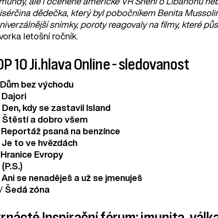
mundy, ale i oceněné americké VR Snění o Libanonu neb
isérčina dědečka, který byl pobočníkem Benita Mussolinih
niverzálnější snímky, poroty reagovaly na filmy, které p
orka letošní ročník.
P 10 Ji.hlava Online - sledovanost
/
Dům bez východu
Dajori
/
Den, kdy se zastavil Island
/
Štěstí a dobro všem
Reportáž psaná na benzínce
Je to ve hvězdách
Hranice Evropy
/
(P.S.)
Ani se nenaděješ a už se jmenuješ
/
Šedá zóna
rnácté Inspirační fórum: imunita, válka