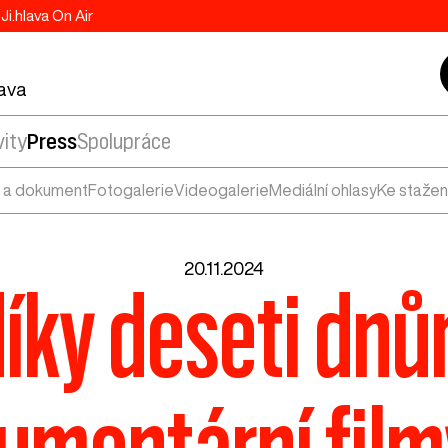
Ji.hlava On Air
lava
vity
Press
Spolupráce
 a dokument
Fotogalerie
Videogalerie
Mediální ohlasy
Ke stažen
20.11.2024
 díky deseti dn