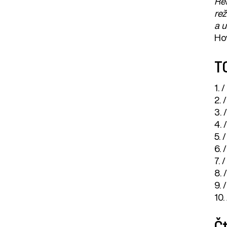
Re
rež
a u
Hov
TO
1. 
2. /
3. 
4. 
5. /
6. /
7. /
8. 
9. /
10. 
Čt