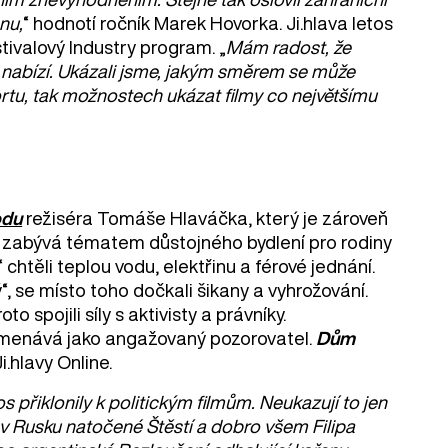
nu,
“ hodnotí ročník Marek Hovorka. Ji.hlava letos
estivalový Industry program. „
Mám radost, že
al nabízí. Ukázali jsme, jakým směrem se může
fortu, tak možnostech ukázat filmy co největšímu
odu
režiséra Tomáše Hlaváčka, který je zároveň
 zabývá tématem důstojného bydlení pro rodiny
chtěli teplou vodu, elektřinu a férové jednání.
“, se místo toho dočkali šikany a vyhrožování.
o spojili síly s aktivisty a právníky.
amenává jako angažovaný pozorovatel.
Dům
.hlavy Online.
os přiklonily k politickým filmům. Neukazují to jen
o v Rusku natočené Štěstí a dobro všem Filipa