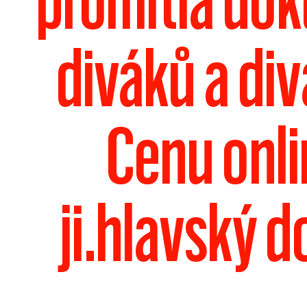
promítla dok
diváků a diva
Cenu onli
ji.hlavský