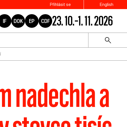
Přihlásit se
English
23. 10.–1. 11. 2026
IF
DOK
EP
CDF
í
ům nadechla a