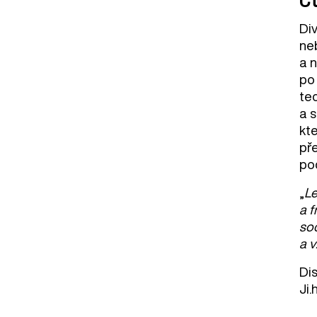
Div
ne
a 
po
tec
a 
kt
př
po
„
Le
a f
soc
a v
Dis
Ji