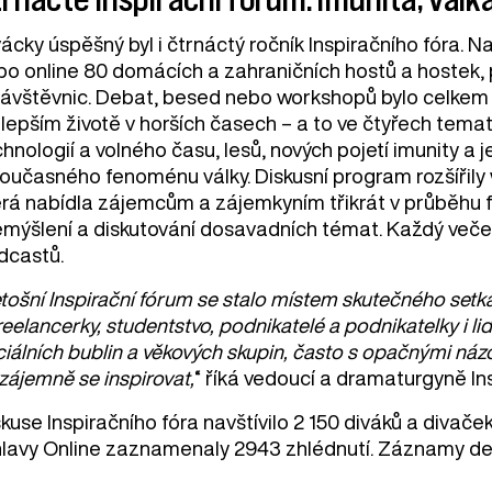
ácky úspěšný byl i čtrnáctý ročník Inspiračního fóra. N
bo online 80 domácích a zahraničních hostů a hostek, 
návštěvnic. Debat, besed nebo workshopů bylo celkem 3
 lepším životě v horších časech – a to ve čtyřech tem
hnologií a volného času, lesů, nových pojetí imunity a j
současného fenoménu války. Diskusní program rozšířily 
erá nabídla zájemcům a zájemkyním třikrát v průběhu f
emýšlení a diskutování dosavadních témat. Každý veče
dcastů.
tošní Inspirační fórum se stalo místem skutečného setkáv
reelancerky, studentstvo, podnikatelé a podnikatelky i li
iálních bublin a věkových skupin, často s opačnými názor
zájemně se inspirovat,
“ říká vedoucí a dramaturgyně I
kuse Inspiračního fóra navštívilo 2 150 diváků a divač
.hlavy Online zaznamenaly 2943 zhlédnutí. Záznamy deb