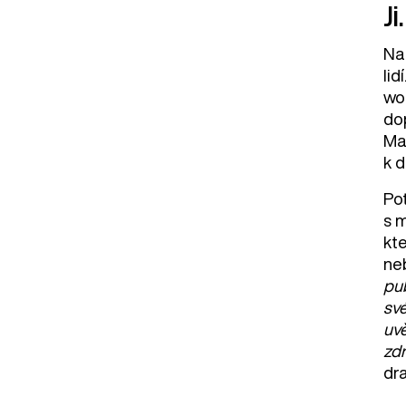
Ji
Na
lid
wo
do
Mah
k d
Pot
s 
kte
neb
pub
sv
uvě
zdr
dr