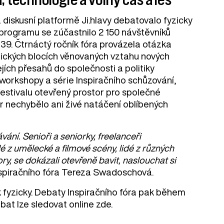
a diskusní platformě Ji.hlavy debatovalo fyzicky
programu se zúčastnilo 2 150 návštěvníků
9. Čtrnáctý ročník fóra provázela otázka
atických blocích věnovaných vztahu nových
ejích přesahů do společnosti a politiky
workshopy a série Inspiračního schůzování,
estivalu otevřený prostor pro společné
r nechybělo ani živé natáčení oblíbených
ání. Senioři a seniorky, freelanceři
dé z umělecké a filmové scény, lidé z různých
y, se dokázali otevřeně bavit, naslouchat si
nspiračního fóra Tereza Swadoschová.
ek fyzicky. Debaty Inspiračního fóra pak během
at lze sledovat online zde.