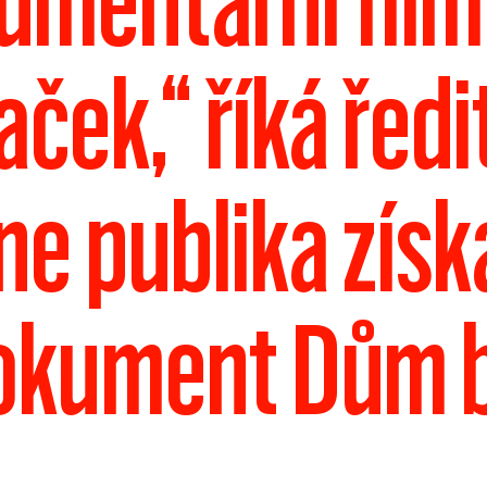
umentární filmy
ček,“ říká ředi
ne publika získa
 dokument Dům 