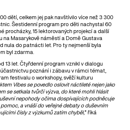
 dětí, celkem jej pak navštívilo více než 3 300
astnic. Šestidenní program pro děti nachystal 60
é procházky, 15 lektorovaných projekcí a další
mu na Masarykově náměstí a Domě Gustava
 nula do patnácti let. Pro ty nejmenší byla
tem byl zdarma.
d 13 let. Čtyřdenní program vznikl v dialogu
 účastnictvu poznání i zábavu v rámci témat,
ram festivalu o workshopy, svěží kulturu
ktem Vibes se povedlo oslovit náctileté nejen jako
 se setkala tvůrčí výzva, do které mohli hlásit
ů duševní nepohody očima dospívajících podněcuje
 o pomoc, a vnáší do veřejné debaty o duševním
jícími čísly z výzkumů zatím chyběl,
“ říká