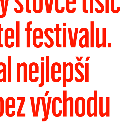
 stovce tisíc
tel festivalu.
l nejlepší
bez východu