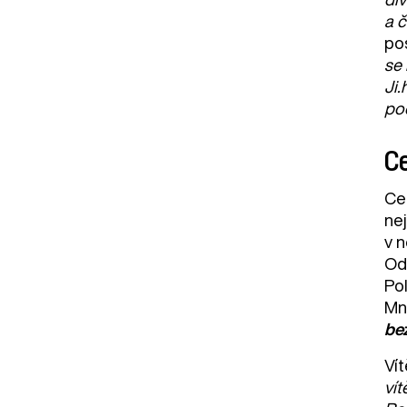
a č
pos
se 
Ji.
po
Ce
Cen
ne
v n
Od 
Pol
Mn
be
Ví
vít