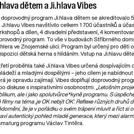
.hlava dětem a Ji.hlava Vibes
 doprovodný program Ji.hlava dětem se akreditovalo 500
í. Ji.hlavu Vibes navštívilo celkem 1 700 účastníků a úč
rkshopů a dílen, 4 divadelní představení, 4 komentovan
provodný program. To vše v budovách Stříbrného do
lera ve Znojemské ulici. Program byl určený pro děti od
ispozici dětská herna s hlídáním. Vstup na Ji.hlavu dě
řetí proběhla také Ji.hlava Vibes určená dospívajícím o
mládeží a mladými dospělými – jeho cílem je nabídnout
rá je opravdu zajímají. Vibes doplňují doprovodný prog
o diskuse s inspirativními osobnostmi. „
Letošním proje
likum, ale i jako spolutvůrce*kyně programu. S úspěchem
é filmy na téma ‚je OK nebýt OK'. Reflexe různých druh
domění, že je v pořádku o svém trápení mluvit a říct si
aví autentický pohled mladé generace, který mezi alarmu
amaturg programu Václav Tintěra.