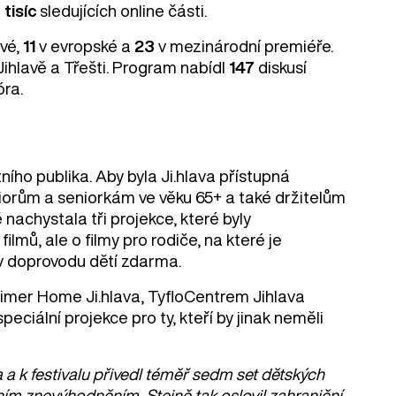
 tisíc
sledujících online části.
ové,
11
v evropské a
23
v mezinárodní premiéře.
Jihlavě a Třešti. Program nabídl
147
diskusí
óra.
ního publika. Aby byla Ji.hlava přístupná
orům a seniorkám ve věku 65+ a také držitelům
nachystala tři projekce, které byly
lmů, ale o filmy pro rodiče, na které je
e v doprovodu dětí zdarma.
eimer Home Ji.hlava, TyfloCentrem Jihlava
ciální projekce pro ty, kteří by jinak neměli
 a k festivalu přivedl téměř sedm set dětských
ním znevýhodněním. Stejně tak oslovil zahraniční