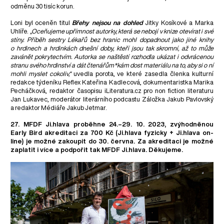
odměnu 30 tisíc korun.
Loni byl oceněn titul
Břehy nejsou na dohled
Jitky Kosíkové a Marka
Uhlíře.
„Oceňujeme upřímnost autorky, která se nebojí v knize otevírat i své
stíny. Příběh sestry Lékařů bez hranic mohl dopadnout jako jiné knihy
o hrdinech a hrdinkách dnešní doby, kteří jsou tak skromní, až to může
zavánět pokrytectvím. Autorka se naštěstí rozhodla ukázat i odvrácenou
stranu svého hrdinství a dát čtenářům*kám dost materiálu na to, aby si o ní
mohli myslet cokoliv,“
uvedla porota, ve které zasedla členka kulturní
redakce týdeníku Reflex Kateřina Kadlecová, dokumentaristka Marika
Pecháčková, redaktor časopisu iLiteratura.cz pro non fiction literaturu
Jan Lukavec, moderátor literárního podcastu Záložka Jakub Pavlovský
a redaktor Médiáře Jakub Jetmar.
27. MFDF Ji.hlava proběhne 24.–29. 10. 2023, zvýhodněnou
Early Bird akreditaci za 700 Kč (Ji.hlava fyzicky + Ji.hlava on-
line) je možné zakoupit do 30. června. Za akreditaci je možné
zaplatit i více a podpořit tak MFDF Ji.hlava. Děkujeme.