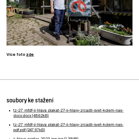
Více foto
zde
soubory ke stažení
tz-27_mfdf-ji-hlava_plakat-27-ji-hlavy-zrcadli-svet-kolem-nas-
docx.docx (48.62kB)
tz-27_mfdf-ji-hlava_plakat-27-ji-hlavy-zrcadli-svet-kolem-nas-
pdf.pdf (247.97kB)
ji-hlava_poster_2023-jpg.jpg (1.31MB)