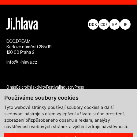
DOK
CDF
EP
IF
DOC.DREAM​
Karlovo náměstí 285/19
120 00 Praha 2
info@ji-hlava.cz
O nás
Celoroční aktivity
Festival
Industry
Press
Používáme soubory cookies
Kdo jsme
Kontakt
Tyto webové stránky používají soubory cookies a další
sledovací nástroje s cílem vylepšení uživatelského prostředí,
Partnerství
Pracovní příležitosti
zobrazení přizpůsobeného obsahu a reklam, analýzy
Programové sekce
Přihlášení filmu
návštěvnosti webových stránek a zjištění zdroje návštěvnosti.
GDPR
Ji.hlava udržitelná