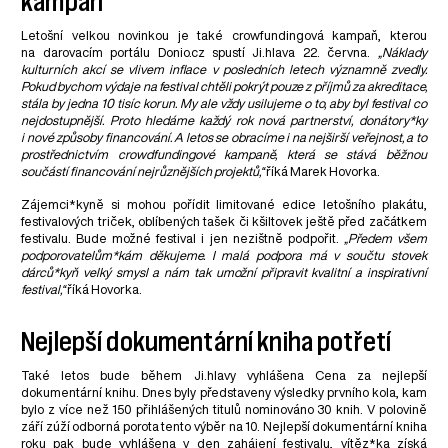
kampaň
Letošní velkou novinkou je také crowfundingová kampaň, kterou
na darovacím portálu Donio.cz spustí Ji.hlava 22. června.
„Náklady
kulturních akcí se vlivem inflace v posledních letech významně zvedly.
Pokud bychom výdaje na festival chtěli pokrýt pouze z příjmů za akreditace,
stála by jedna 10 tisíc korun. My ale vždy usilujeme o to, aby byl festival co
nejdostupnější. Proto hledáme každý rok nová partnerství, donátory*ky
i nové způsoby financování. A letos se obracíme i na nejširší veřejnost, a to
prostřednictvím crowdfundingové kampaně, která se stává běžnou
součástí financování nejrůznějších projektů,“
říká Marek Hovorka.
Zájemci*kyně si mohou pořídit limitované edice letošního plakátu,
festivalových triček, oblíbených tašek či kšiltovek ještě před začátkem
festivalu. Bude možné festival i jen nezištně podpořit.
„Předem všem
podporovatelům*kám­­ děkujeme. I malá podpora má v součtu stovek
dárců*kyň velký smysl a nám tak umožní připravit kvalitní a inspirativní
festival,“
říká Hovorka.
Nejlepší dokumentární kniha potřetí
Také letos bude během Ji.hlavy vyhlášena Cena za nejlepší
dokumentární knihu. Dnes byly představeny výsledky prvního kola, kam
bylo z více než 150 přihlášených titulů nominováno 30 knih. V polovině
září zúží odborná porota tento výběr na 10. Nejlepší dokumentární kniha
roku pak bude vyhlášena v den zahájení festivalu, vítěz*ka získá