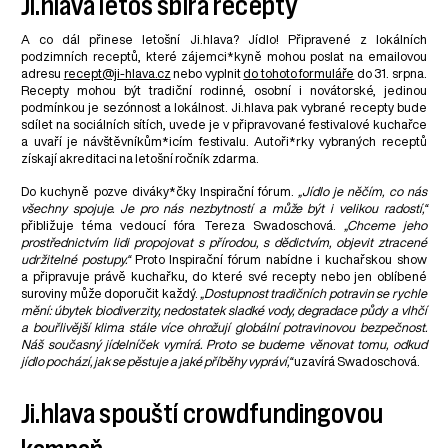
Ji.hlava letos sbírá recepty
A co dál přinese letošní Ji.hlava? Jídlo! Připravené z lokálních
podzimních receptů, které zájemci*kyně mohou poslat na emailovou
adresu
recept@ji-hlava.cz
nebo vyplnit
do tohoto formuláře
do 31. srpna.
Recepty mohou být tradiční rodinné, osobní i novátorské, jedinou
podmínkou je sezónnost a lokálnost. Ji.hlava pak vybrané recepty bude
sdílet na sociálních sítích, uvede je v připravované festivalové kuchařce
a uvaří je návštěvníkům*icím festivalu. Autoři*rky vybraných receptů
získají akreditaci na letošní ročník zdarma.
Do kuchyně pozve diváky*čky Inspirační fórum.
„Jídlo je něčím, co nás
všechny spojuje. Je pro nás nezbytností a může být i velikou radostí,“
přibližuje téma vedoucí fóra Tereza Swadoschová.
„Chceme jeho
prostřednictvím lidi propojovat s přírodou, s dědictvím, objevit ztracené
udržitelné postupy.“
Proto Inspirační fórum nabídne i kuchařskou show
a připravuje právě kuchařku, do které své recepty nebo jen oblíbené
suroviny může doporučit každý.
„Dostupnost tradičních potravin se rychle
mění: úbytek biodiverzity, nedostatek sladké vody, degradace půdy a vlhčí
a bouřlivější klima stále více ohrožují globální potravinovou bezpečnost.
Náš současný jídelníček vymírá. Proto se budeme věnovat tomu, odkud
jídlo pochází, jak se pěstuje a jaké příběhy vypráví,“
uzavírá Swadoschová.
Ji.hlava spouští crowdfundingovou