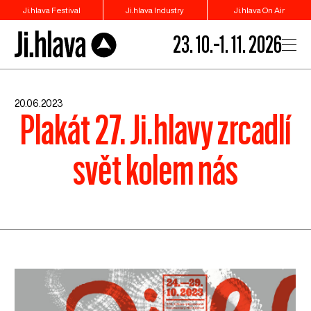
Ji.hlava Festival
Ji.hlava Industry
Ji.hlava On Air
23. 10.–1. 11. 2026
20.06.2023
Plakát 27. Ji.hlavy zrcadlí
svět kolem nás