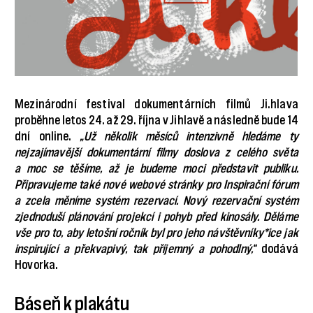
Mezinárodní festival dokumentárních filmů Ji.hlava
proběhne letos 24. až 29. října v Jihlavě a následně bude 14
dní online.
„Už několik měsíců intenzivně hledáme ty
nejzajímavější dokumentární filmy doslova z celého světa
a moc se těšíme, až je budeme moci představit publiku.
Připravujeme také nové webové stránky pro Inspirační fórum
a zcela měníme systém rezervací. Nový rezervační systém
zjednoduší plánování projekcí i pohyb před kinosály. Děláme
vše pro to, aby letošní ročník byl pro jeho návštěvníky*ice jak
inspirující a překvapivý, tak příjemný a pohodlný,“
dodává
Hovorka.
Báseň k plakátu