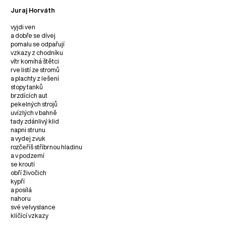
Juraj Horváth
vyjdi ven
a dobře se dívej
pomalu se odpařují
vzkazy z chodníku
vítr komíhá štětci
rve listí ze stromů
a plachty z lešení
stopy tanků
brzdících aut
pekelných strojů
uvízlých v bahně
tady zdánlivý klid
napni strunu
a vydej zvuk
rozčeříš stříbrnou hladinu
a v podzemí
se kroutí
obří živočich
kypří
a posílá
nahoru
své velvyslance
klíčící vzkazy