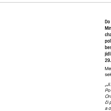
Do 
Mim
cha
pol
bes
jíd
29.
Me
se
„Ji
Po 
Or
či 
a 