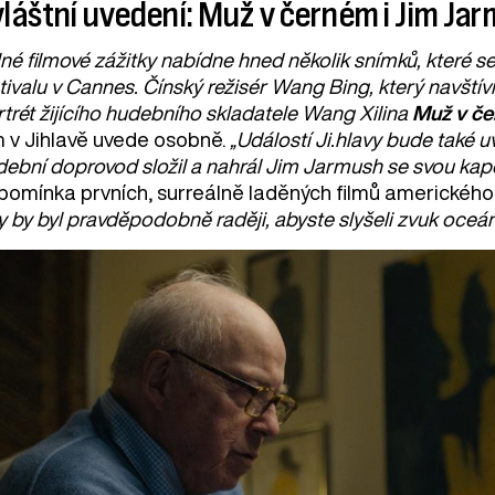
láštní uvedení: Muž v černém i Jim Ja
lné filmové zážitky nabídne hned několik snímků, které se 
tivalu v Cannes. Čínský režisér Wang Bing, který navštív
trét žijícího hudebního skladatele Wang Xilina
Muž v č
lm v Jihlavě uvede osobně.
„Událostí Ji.hlavy bude také u
dební doprovod složil a nahrál Jim Jarmush se svou kape
ipomínka prvních, surreálně laděných filmů americkéh
 by byl pravděpodobně raději, abyste slyšeli zvuk oceán