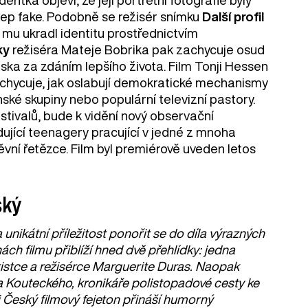
ep fake. Podobně se režisér snímku
Další profil
 mu ukradl identitu prostřednictvím
ky
režiséra Mateje Bobrika pak zachycuje osud
lska za zdáním lepšího života. Film Tonji Hessen
chycuje, jak oslabují demokratické mechanismy
ské skupiny nebo populární televizní pastory.
estivalů, bude k vidění nový observační
edující teenagery pracující v jedné z mnoha
děvní řetězce. Film byl premiérově uveden letos
ský
unikátní příležitost ponořit se do díla výrazných
ch filmu přiblíží hned dvě přehlídky: jedna
istce a režisérce Marguerite Duras. Naopak
 Kouteckého, kronikáře polistopadové cesty ke
i Český filmový fejeton přináší humorný