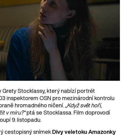
 Grety Stocklassy, který nabízí portrét
003 inspektorem OSN pro mezinárodní kontrolu
í zbraně hromadného ničení.
„Když svět hoří,
ít v míru?“
ptá se Stocklassa. Film doprovodí
upí 9. listopadu.
arý cestopisný snímek
Divy veletoku Amazonky