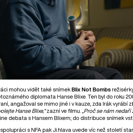
váci mohou vidět také snímek
Blix Not Bombs
režisérky
ětoznámého diplomata Hanse Blixe. Ten byl do roku 2
raní, angažoval se mimo jiné i v kauze, zda Irák vyráb
olejte Hanse Blixe,“
zazní ve filmu.
„Proč se nám nedaří ž
line debata s Hansem Blixem; do distribuce snímek vsto
 spolupráci s NFA pak Ji.hlava uvede víc než století st