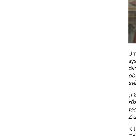
Um
sys
dy
ob
sv
„
Po
růz
tec
Z u
K 
Co