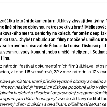
začátku letošní dokumentární Ji.hlavy zbývají dva týdny. 
o jiné přinese objevnou retrospektivu bratří Mélièsový
rkovského metra, seniorky na kolech, fenomén deep fake i
itiku USA. Chybět nebudou ani filmy natočené umělou in
tsellerového spisovatele Édouarda Louise. Diskusní pla
la, vesmíru, vody, komunit nebo umělé inteligenci. Sedma
 října.
zinárodní festival dokumentárních filmů Ji.hlava letos
kcích, z toho
115
ve světové,
22
v mezinárodní a
17
v evr
.hlava je místem, které přináší výrazné obrazy z celého 
filmech následují intenzivní diskuse podobně jako v rámc
iginální hudební a divadelní doprovodný program doplňu
program pro děti a teenagery,“
zve do Ji.hlavy ředitel fe
otevřený všem divákům a divačkám, příležitostí setkat 