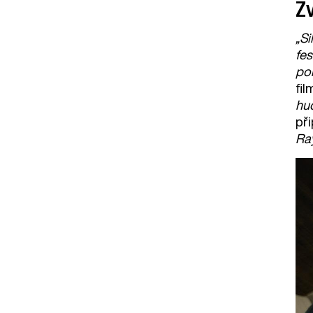
Zv
„Si
fes
por
fi
hu
př
Ray