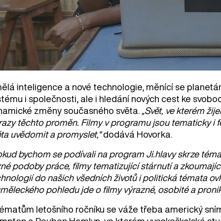
ělá inteligence a nové technologie, měnící se planet
tému i společnosti, ale i hledání nových cest ke svobo
namické změny současného světa.
„Svět, ve kterém žije
razy těchto proměn. Filmy v programu jsou tematicky i 
ěta uvědomit a promyslet,“
dodává Hovorka.
kud bychom se podívali na program Ji.hlavy skrze téma
né podoby práce, filmy tematizující stárnutí a zkoumajíc
hnologií do našich všedních životů i politická témata ovli
měleckého pohledu jde o filmy výrazné, osobité a proni
tématům letošního ročníku se váže třeba americký sn
mpton a Reuben Hamlyn, ve kterém vysokoškolská student