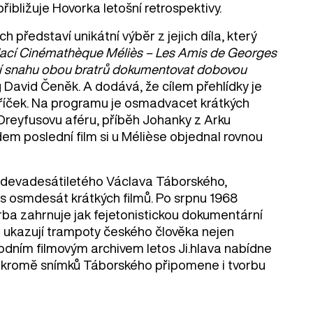
řibližuje Hovorka letošní retrospektivy.
představí unikátní výběr z jejich díla, který
dací Cinémathèque Méliès – Les Amis de Georges
ádají snahu obou bratrů dokumentovat dobovou
g David Čeněk. A dodává, že cílem přehlídky je
hříček. Na programu je osmadvacet krátkých
ad Dreyfusovu aféru, příběh Johanky z Arku
em poslední film si u Mélièse objednal rovnou
ětadevadesátiletého Václava Táborského,
es osmdesát krátkých filmů. Po srpnu 1968
rba zahrnuje jak fejetonistickou dokumentární
ce ukazují trampoty českého člověka nejen
rodním filmovým archivem letos Ji.hlava nabídne
á kromě snímků Táborského připomene i tvorbu