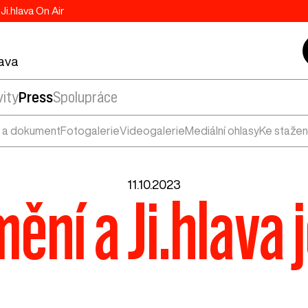
Ji.hlava On Air
lava
vity
Press
Spolupráce
 a dokument
Fotogalerie
Videogalerie
Mediální ohlasy
Ke stažen
11.10.2023
ění a Ji.hlava 