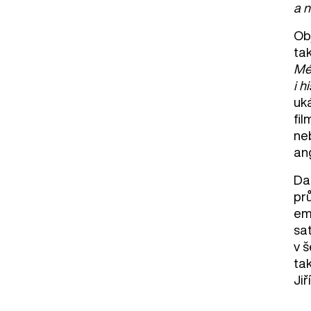
a n
Ob
ta
Mél
i h
uk
fil
ne
ang
Da
pr
em
sat
v 
ta
Ji