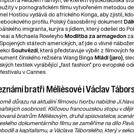
eužity v pornografickém filmu vytvořeném metodou de
el Hostiou vydává do afrického Konga, aby zjistil, kdo
cebookového profilu. Polský časosběrný dokument
Dál
álského imigranta, kurýra s jídlem, který odešel do Po
heai a Michaela Rowleyho
Modlitba za armagedon
za
 Spojených státech amerických, ať jde o vlivné nábožen
sekci
Souhvězdí
, která představuje výběr z filmových f
kument čínského režiséra Wang Binga
Mládí (jaro)
, sl
ských textilek vyrábějící „fast fashion“ pro evropské o
festivalu v Cannes.
známí bratři Mélièsové i Václav Tábor
omě důrazu na aktuální filmovou tvorbu nabídne Ji.hlava 
mařských osobností. Klíčovou francouzskou stopu v dějiná
novaná bratrům Mélièsovým, druhá spisovatelce, scenár
českého dokumentárního filmu se zaměříme na dílo Pavla
bodě a kapitalismu, a Václava Táborského, který v sekc