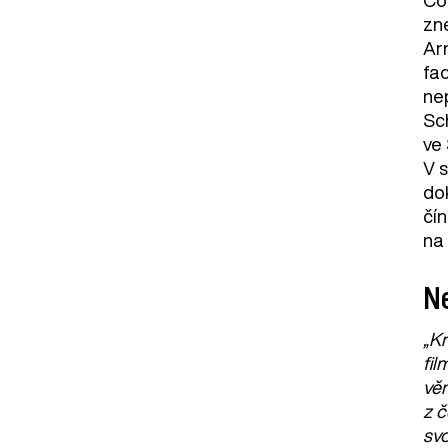
zn
Arm
fa
nep
Sc
ve
V 
do
čín
na 
Ne
„Kr
fil
vě
z 
svo