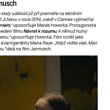
rmusch
staly událostí již při premiéře na letošním
il Ji.hlavu v roce 2014, uvedl v Cannes výjimečný
erném
,“
upozorňuje Marek Hovorka. Protagonista
vedení filmu
Návrat k rozumu
, k němuž hutný
lou,“
upozorňuje Hovorka. Film vznikl jako
o avantgardisty Mana Raye.
„Když vidíte vlak, Man
u,“
láká na film Jarmusch.