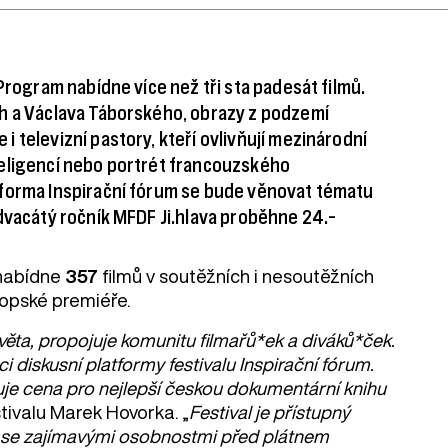
Program nabídne více než tři sta padesát filmů.
ch a Václava Táborského, obrazy z podzemí
 televizní pastory, kteří ovlivňují mezinárodní
teligencí nebo portrét francouzského
tforma Inspirační fórum se bude věnovat tématu
dvacátý ročník MFDF Ji.hlava proběhne 24.–
 nabídne
357
filmů v soutěžních i nesoutěžních
opské premiéře.
světa, propojuje komunitu filmařů*ek a diváků*ček.
i diskusní platformy festivalu Inspirační fórum.
je cena pro nejlepší českou dokumentární knihu
stivalu Marek Hovorka. „
Festival je přístupný
se se zajímavými osobnostmi před plátnem