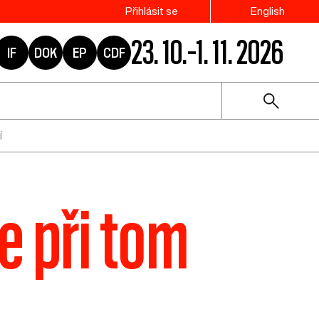
Přihlásit se
English
23. 10.–1. 11. 2026
IF
DOK
EP
CDF
í
je při tom