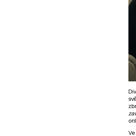
Di
sv
zb
zav
on
Ve