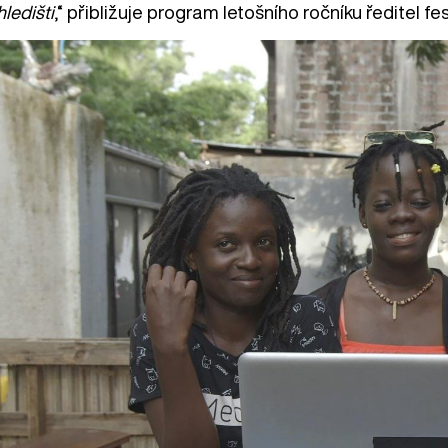
 hledišti
,“ přibližuje program letošního ročníku ředitel f