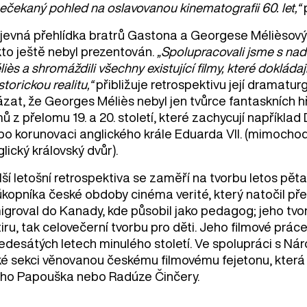
ečekaný pohled na oslavovanou kinematografii 60. let,“
p
jevná přehlídka bratrů Gastona a Georgese Mélièsových 
kto ještě nebyl prezentován.
„Spolupracovali jsme s na
iès a shromáždili všechny existující filmy, které dokl
istorickou realitu,“
přibližuje retrospektivu její dramatur
ázat, že Georges Méliès nebyl jen tvůrce fantaskních 
mů z přelomu 19. a 20. století, které zachycují napříkl
bo korunovaci anglického krále Eduarda VII. (mimochod
lický královský dvůr).
lší letošní retrospektiva se zaměří na tvorbu letos p
ůkopníka české obdoby cinéma verité, který natočil př
igroval do Kanady, kde působil jako pedagog; jeho tvo
iru, tak celovečerní tvorbu pro děti. Jeho filmové prá
šedesátých letech minulého století. Ve spolupráci s Ná
ké sekci věnovanou českému filmovému fejetonu, kter
řího Papouška nebo Radúze Činčery.