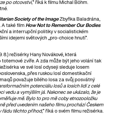
ze po otcovství,
“ říká k filmu Michal Böhm.
tné.
itarian Society of the Image
Zbyňka Baladrána,
. A také film
How Not to Remember Our Bodies
ní a interrupční politiky v socialistickém
ími idejemi světových „pro-choice hnutí“.
9. 8.) režisérky Hany Novákové, která
o totemové zvíře. A zda může být jeho volání tak
ežisérka ve své losí odyseji sleduje losem
skoslovenska, přes ruskou losí domestikační
'kmaqů považuje bílého losa za svůj posvátný
sformačním potenciálu losů a losích lidí z celé
ci vedu a vymýšlím já. Nakonec se ukázalo, že je
proměňuje mě. Bylo to pro mě coby etnozooložku
 těsně před uvedením našeho filmu prochází Českem
v řádu těchto příhod,
“ říká o svém filmu režisérka.