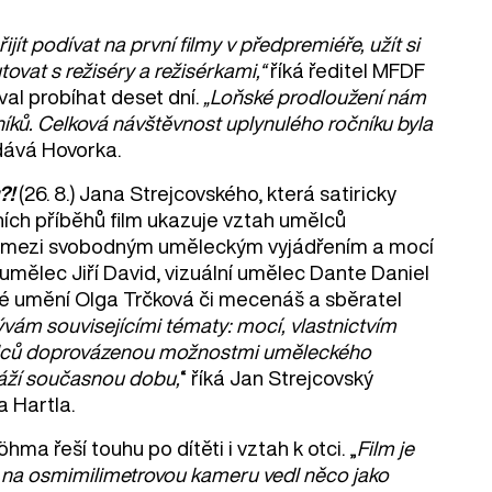
ít podívat na první filmy v předpremiéře, užít si
ovat s režiséry a režisérkami,“
říká ředitel MFDF
val probíhat deset dní.
„Loňské prodloužení nám
vníků. Celková návštěvnost uplynulého ročníku byla
dává Hovorka.
?!
(26. 8.) Jana Strejcovského, která satiricky
ích příběhů film ukazuje vztah umělců
zpor mezi svobodným uměleckým vyjádřením a mocí
 umělec Jiří David, vizuální umělec Dante Daniel
sné umění Olga Trčková či mecenáš a sběratel
vám souvisejícími tématy: mocí, vlastnictvím
mělců doprovázenou možnostmi uměleckého
ráží současnou dobu,
“ říká Jan Strejcovský
a Hartla.
Böhma řeší touhu po dítěti i vztah k otci. „
Film je
 si na osmimilimetrovou kameru vedl něco jako