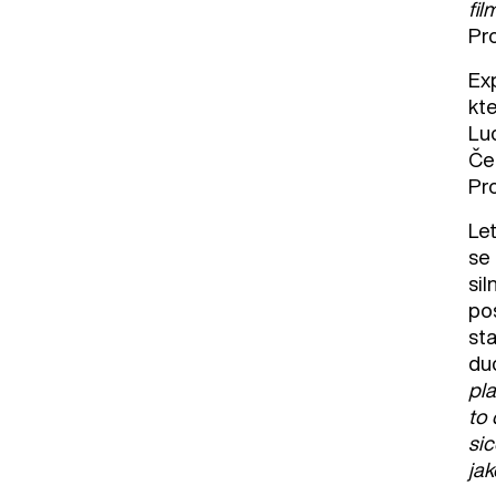
fil
Pr
Ex
kte
Luc
Čes
Pr
Le
se 
sil
po
st
du
pla
to 
sic
jak