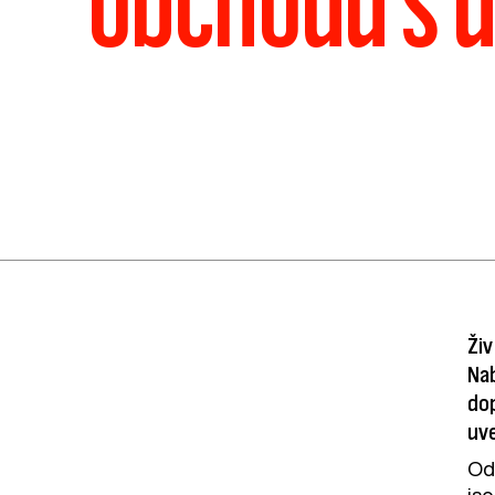
obchodu s u
Živ
Na
dop
uve
Od