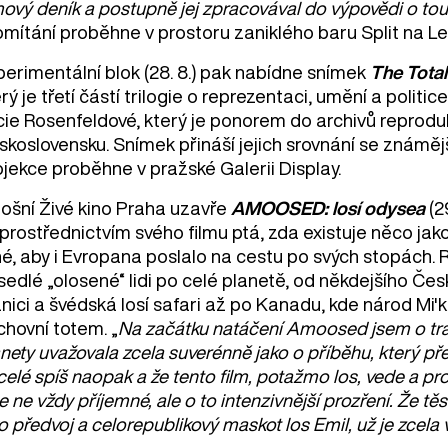
mový deník a postupně jej zpracovával do výpovědi o tou
omítání proběhne v prostoru zaniklého baru Split na Le
perimentální blok (28. 8.) pak nabídne snímek
The Total
rý je třetí částí trilogie o reprezentaci, umění a politice
ie Rosenfeldové, který je ponorem do archivů reprodukč
koslovensku. Snímek přináší jejich srovnání se známějš
ojekce proběhne v pražské Galerii Display.
tošní Živé kino Praha uzavře
AMOOSED: losí odysea
(2
prostřednictvím svého filmu ptá, zda existuje něco jak
né, aby i Evropana poslalo na cestu po svých stopách. R
sedlé „olosené“ lidi po celé planetě, od někdejšího Če
anici a švédská losí safari až po Kanadu, kde národ Mi
chovní totem. „
Na začátku natáčení Amoosed jsem o tran
nety uvažovala zcela suverénně jako o příběhu, který pře
celé spíš naopak a že tento film, potažmo los, vede a 
e ne vždy příjemné, ale o to intenzivnější prozření. Že
o předvoj a celorepublikový maskot los Emil, už je zcela 