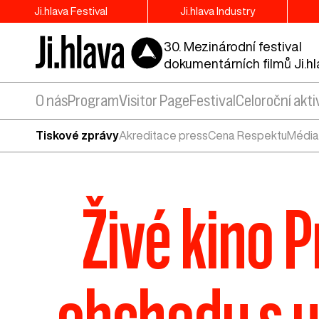
Ji.hlava Festival
Ji.hlava Industry
30. Mezinárodní festival
dokumentárních filmů Ji.h
O nás
Program
Visitor Page
Festival
Celoroční akti
Tiskové zprávy
Akreditace press
Cena Respektu
Média
Živé kino P