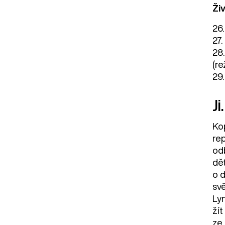
Ži
26.
27.
28
(r
29
Ji
Ko
re
od
dě
o 
sv
Ly
ží
ze