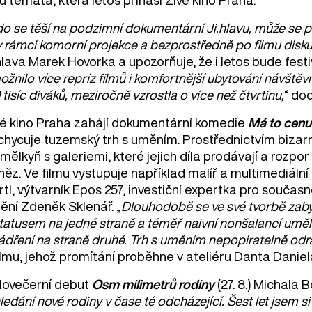
u témata, která letos přináší Živé kino Praha.
o se těší na podzimní dokumentární Ji.hlavu, může se přij
v rámci komorní projekce a bezprostředně po filmu diskut
hlava Marek Hovorka a upozorňuje, že i letos bude festi
žnilo více repríz filmů i komfortnější ubytování návště
 tisíc diváků, meziročně vzrostla o více než čtvrtinu,
“ do
vé kino Praha zahájí dokumentární komedie
Má to cenu
chycuje tuzemský trh s uměním. Prostřednictvím bizarn
umělkyň s galeriemi, které jejich díla prodávají a ro
ěz. Ve filmu vystupuje například malíř a multimediální
rtl, výtvarník Epos 257, investiční expertka pro souča
ění Zdeněk Sklenář. „
Dlouhodobě se ve své tvorbě zabý
statusem na jedné straně a téměř naivní nonšalancí u
jádření na straně druhé. Trh s uměním nepopiratelně od
ilmu, jehož promítání proběhne v ateliéru Danta Daniel
lovečerní debut
Osm milimetrů rodiny
(27. 8.) Michala 
ledání nové rodiny v čase té odcházející. Šest let jsem