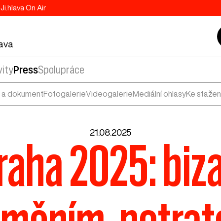
Ji.hlava On Air
lava
vity
Press
Spolupráce
 a dokument
Fotogalerie
Videogalerie
Mediální ohlasy
Ke stažen
21.08.2025
raha 2025: biza