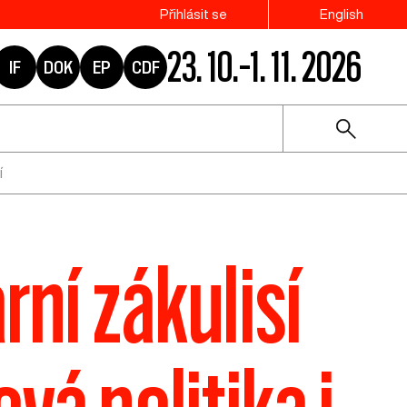
Přihlásit se
English
23. 10.–1. 11. 2026
IF
DOK
EP
CDF
í
rní zákulisí