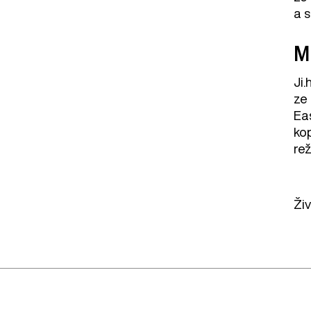
a s
MF
Ji
ze
Ea
ko
rež
Ži