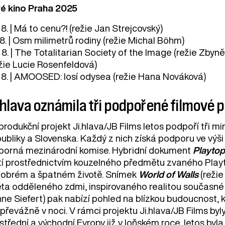
vé kino Praha 2025
 8. | Má to cenu?! (režie Jan Strejcovský)
 8. | Osm milimetrů rodiny (režie Michal Böhm)
. 8. | The Totalitarian Society of the Image (režie Z
ežie Lucie Rosenfeldová)
. 8. | AMOOSED: losí odysea (režie Hana Nováková)
.hlava oznámila tři podpořené filmové 
produkční projekt Ji.hlava/JB Films letos podpoří tři
publiky a Slovenska. Každý z nich získá podporu ve výši
borná mezinárodní komise. Hybridní dokument
Playtop
tí prostřednictvím kouzelného předmětu zvaného Playto
dobrém a špatném životě. Snímek
World of Walls
(režie
ěta odděleného zdmi, inspirovaného realitou současné 
nne Siefert) pak nabízí pohled na blízkou budoucnost,
t převážně v noci. V rámci projektu Ji.hlava/JB Films 
 střední a východní Evropy již v loňském roce, letos 