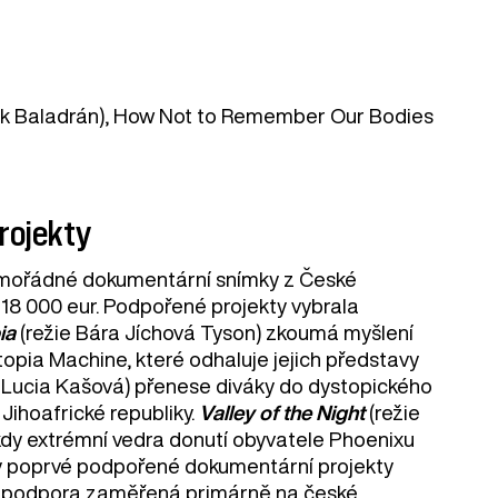
byněk Baladrán), How Not to Remember Our Bodies
projekty
 mimořádné dokumentární snímky z České
 18 000 eur. Podpořené projekty vybrala
ia
(režie Bára Jíchová Tyson) zkoumá myšlení
pia Machine, které odhaluje jejich představy
 Lucia Kašová) přenese diváky do dystopického
Jihoafrické republiky.
Valley of the Night
(režie
 kdy extrémní vedra donutí obyvatele Phoenixu
byly poprvé podpořené dokumentární projekty
byla podpora zaměřená primárně na české