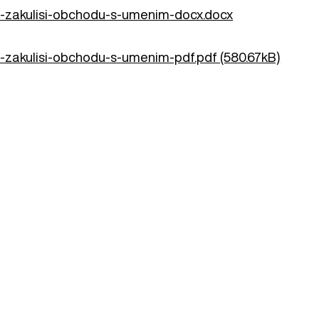
-i-zakulisi-obchodu-s-umenim-docx.docx
-i-zakulisi-obchodu-s-umenim-pdf.pdf (580.67kB)