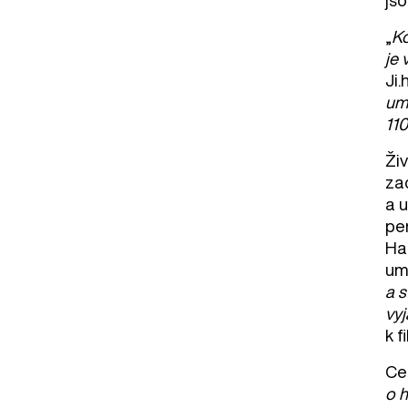
jso
„
Kd
je 
Ji.
umo
110
Ži
za
a 
pen
Ha
um
a 
vy
k f
Ce
o h