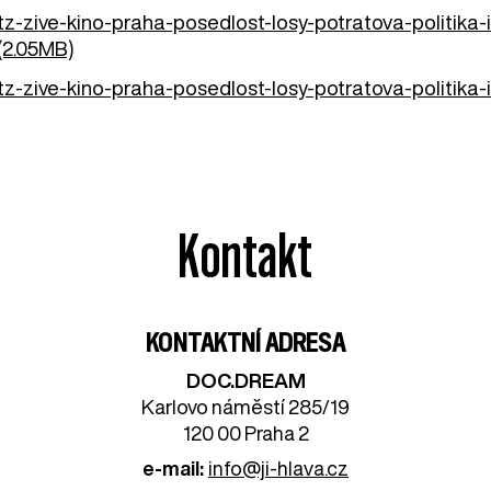
tz-zive-kino-praha-posedlost-losy-potratova-politika
(2.05MB)
tz-zive-kino-praha-posedlost-losy-potratova-politika
Kontakt
KONTAKTNÍ ADRESA
DOC.DREAM​
Karlovo náměstí 285/19
120 00 Praha 2
e-mail:
info@ji-hlava.cz