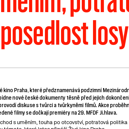
měním, potratov
posedlost losy
é kino Praha, které předznamenává podzimní Mezinárodní f
bídne nové české dokumenty těsně před jejich dokončením
rovodí diskuse s tvůrci a tvůrkyněmi filmů. Akce proběhn
dené filmy se dočkají premiéry na 29. MFDF Ji.hlava.
chod s uměním, touha po otcovství, potratová politika