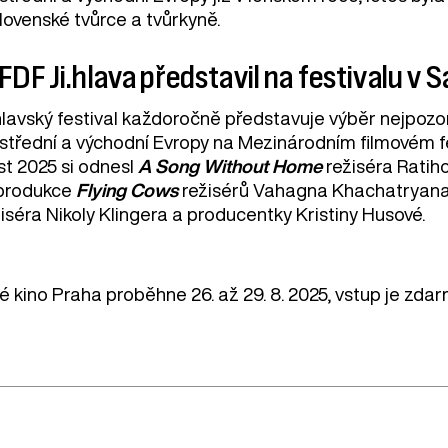
lovenské tvůrce a tvůrkyně.
DF Ji.hlava představil na festivalu v S
.hlavský festival každoročně představuje výběr nejpo
 střední a východní Evropy na Mezinárodním filmovém f
st 2025 si odnesl
A Song Without Home
režiséra Ratih
produkce
Flying Cows
režisérů Vahagna Khachatryana 
iséra Nikoly Klingera a producentky Kristiny Husové.
vé kino Praha proběhne 26. až 29. 8. 2025, vstup je zd