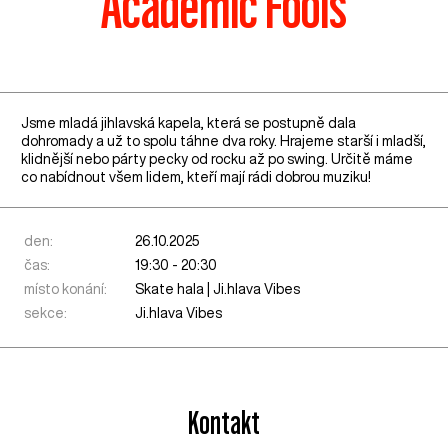
Academic Fools
Jsme mladá jihlavská kapela, která se postupně dala
dohromady a už to spolu táhne dva roky. Hrajeme starší i mladší,
klidnější nebo párty pecky od rocku až po swing. Určitě máme
co nabídnout všem lidem, kteří mají rádi dobrou muziku!
den:
26.10.2025
čas:
19:30 - 20:30
místo konání:
Skate hala | Ji.hlava Vibes
sekce:
Ji.hlava Vibes
Kontakt