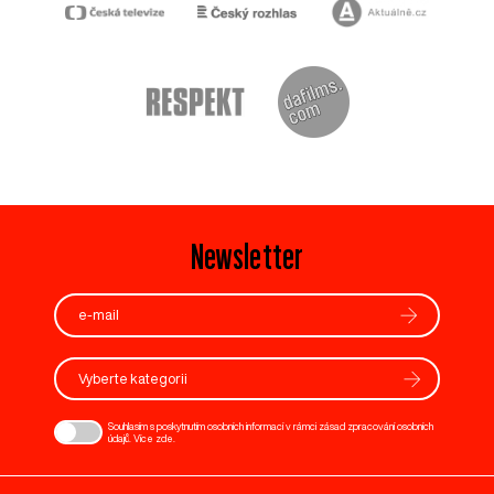
Newsletter
Vyberte kategorii
Souhlasím s poskytnutím osobních informací v rámci zásad zpracování osobních
údajů. Více
zde
.