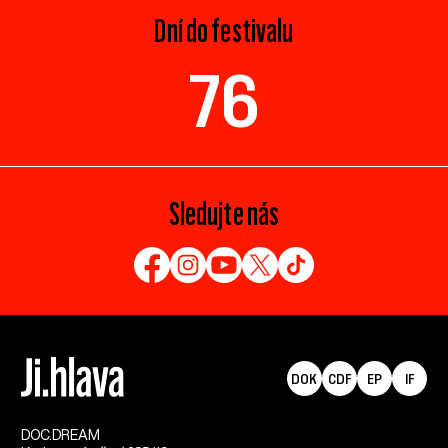
Dní do festivalu
76
Sledujte nás
DOK
CDF
EP
IF
DOC.DREAM​