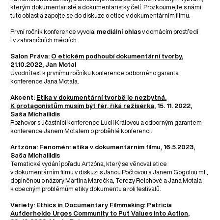
kterým dokumentaristé a dokumentaristky čelí. Prozkoumejte s námi
tuto oblast a zapojte se do diskuze o etice v dokumentárním filmu.
První ročník konference vyvolal
mediální ohlas
v domácím prostředí
i v zahraničních médiích.
Salon Práva:
O etickém podhoubí dokumentární tvorby
,
21.10.2022, Jan Motal
Úvodní text k prvnímu ročníku konference odborného garanta
konference Jana Motala.
Akcent:
Etika v dokumentární tvorbě je nezbytná.
K protagonistům musím být fér, říká režisérka
, 15. 11. 2022,
Saša Michailidis
Rozhovor s účastnicí konference Lucií Královou a odborným garantem
konference Janem Motalem o proběhlé konferenci.
Artzóna:
Fenomén: etika v dokumentárním filmu
, 16.5.2023,
Saša Michailidis
Tematické vydání pořadu Artzóna, který se věnoval etice
v dokumentárním filmu v diskuzi s Janou Počtovou a Janem Gogolou ml.,
doplněnou o názory Martina Marečka, Terezy Reichové a Jana Motala
k obecným problémům etiky dokumentu a roli festivalů.
Variety:
Ethics in Documentary Filmmaking: Patricia
Aufderheide Urges Community to Put Values into Action
,