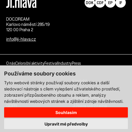
DOK
CDF
EP
IF
DOC.DREAM​
Karlovo náměstí 285/19
120 00 Praha 2
info@ji-hlava.cz
O nás
Celoroční aktivity
Festival
Industry
Press
Používáme soubory cookies
Kdo jsme
Kontakt
Tyto webové stránky používají soubory cookies a další
sledovací nástroje s cílem vylepšení uživatelského prostředí,
Partnerství
Pracovní příležitosti
zobrazení přizpůsobeného obsahu a reklam, analýzy
Programové sekce
Přihlášení filmu
návštěvnosti webových stránek a zjištění zdroje návštěvnosti.
GDPR
Ji.hlava udržitelná
Souhlasím
Všechna práva vyhrazena DOC.DREAM services s. r. o.
Upravit mé předvolby
Zásady zpracování osobních údajů pro MFDF Ji.hlava
zde