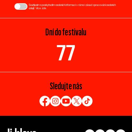
Souhlasím s poskytnutím osobních informací v rámci zásad zpracování osobních
údajů. Více
zde
.
Dní do festivalu
77
Sledujte nás