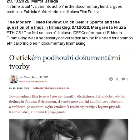
29. 10.2022, Marta Balaga
It’s time to put “values into action” in the documentary field, argued
professor Patricia Aufderheide at Ji.hlava Film Festival.
The Modern Times Review:
Ulrich Seidl’s Sparta and the
question of ethics in filmmaking
, 2.11.2022, Margareta Hruza
ETHICS / The first season of Ji.hlava's IDFF Conference of Ethics in
Filmmaking was a necessary conversation around the need for common
ethical principles in documentary filmmaking.