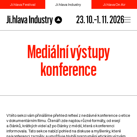
Ji.hlava Festival
Ji.hlava Industry
Ji.hlava On Air
23. 10.–1. 11. 2026
Mediální výstupy
konference
V této sekci vám přinášíme přehled reflexí z nedávné konference o etice
v dokumentárním filmu. Čtenáři zde najdou různé formáty, od esejí
a článků, krátkých videí až po články z médií, která o konferenci
informovala. Tato sekce nabízí pohled na diskuse a myšlenky, které
na konferenci zazněly, a umožňuje hlubší porozumění etickým výzvám,