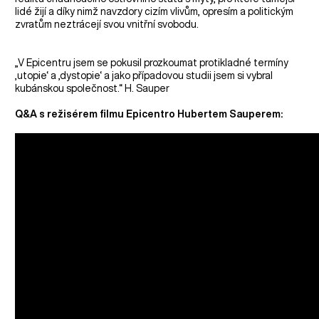
lidé žijí a díky nimž navzdory cizím vlivům, opresím a politickým
zvratům neztrácejí svou vnitřní svobodu.
„V Epicentru jsem se pokusil prozkoumat protikladné termíny
‚utopie‘ a ‚dystopie‘ a jako případovou studii jsem si vybral
kubánskou společnost.“ H. Sauper
Q&A s režisérem filmu Epicentro Hubertem Sauperem: