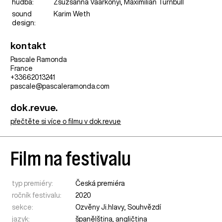
hudba:
Zsuzsanna Váarkonyi, Maximilian Turnbull
sound
Karim Weth
design:
kontakt
Pascale Ramonda
France
+33662013241
pascale@pascaleramonda.com
dok.revue.
přečtěte si více o filmu v dok.revue
Film na festivalu
typ premiéry:
Česká premiéra
ročník festivalu:
2020
sekce:
Ozvěny Ji.hlavy
,
Souhvězdí
jazyk:
španělština, angličtina