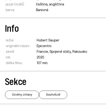
jazyk titulků:
čeština, angličtina
barva:
Barevná
Info
režie:
Hubert Sauper
originální název:
Epicentro
země:
Francie
,
Spojené státy
,
Rakousko
rok:
2020
délka filmu:
107 min.
Sekce
Ozvěny Ji.hlavy
Souhvězdí