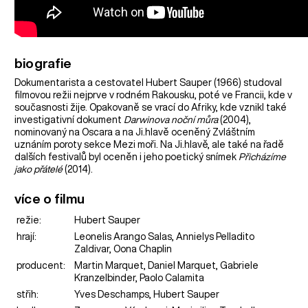
biografie
Dokumentarista a cestovatel Hubert Sauper (1966) studoval
filmovou režii nejprve v rodném Rakousku, poté ve Francii, kde v
současnosti žije. Opakovaně se vrací do Afriky, kde vznikl také
investigativní dokument
Darwinova noční můra
(2004),
nominovaný na Oscara a na Ji.hlavě oceněný Zvláštním
uznáním poroty sekce Mezi moři. Na Ji.hlavě, ale také na řadě
dalších festivalů byl oceněn i jeho poetický snímek
Přicházíme
jako přátelé
(2014).
více o filmu
režie:
Hubert Sauper
hrají:
Leonelis Arango Salas, Annielys Pelladito
Zaldivar, Oona Chaplin
producent:
Martin Marquet, Daniel Marquet, Gabriele
Kranzelbinder, Paolo Calamita
střih:
Yves Deschamps, Hubert Sauper