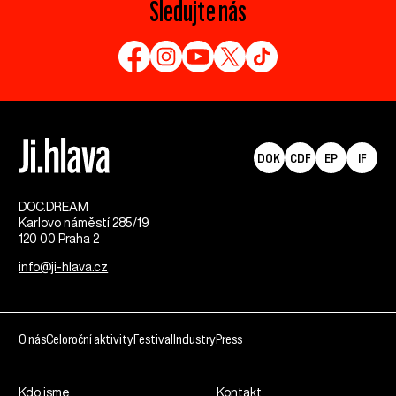
Sledujte nás
DOK
CDF
EP
IF
DOC.DREAM​
Karlovo náměstí 285/19
120 00 Praha 2
info@ji-hlava.cz
O nás
Celoroční aktivity
Festival
Industry
Press
Kdo jsme
Kontakt