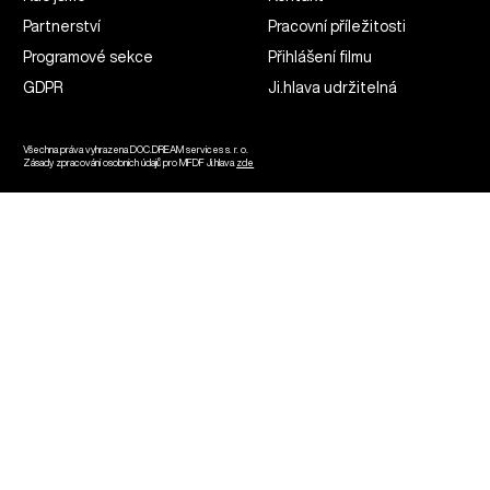
Partnerství
Pracovní příležitosti
Programové sekce
Přihlášení filmu
GDPR
Ji.hlava udržitelná
Všechna práva vyhrazena DOC.DREAM services s. r. o.
Zásady zpracování osobních údajů pro MFDF Ji.hlava
zde