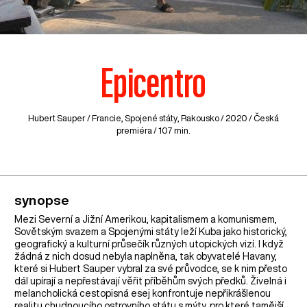
Epicentro
Hubert Sauper /
Francie
,
Spojené státy
,
Rakousko
/ 2020 / Česká
premiéra / 107 min.
synopse
Mezi Severní a Jižní Amerikou, kapitalismem a komunismem,
Sovětským svazem a Spojenými státy leží Kuba jako historický,
geografický a kulturní průsečík různých utopických vizí. I když
žádná z nich dosud nebyla naplněna, tak obyvatelé Havany,
které si Hubert Sauper vybral za své průvodce, se k nim přesto
dál upírají a nepřestávají věřit příběhům svých předků. Živelná i
melancholická cestopisná esej konfrontuje nepřikrášlenou
realitu chudnoucího ostrovního státu s mýty, pro které tamější