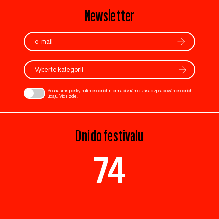
Newsletter
Vyberte kategorii
Souhlasím s poskytnutím osobních informací v rámci zásad zpracování osobních
údajů. Více
zde
.
Dní do festivalu
74