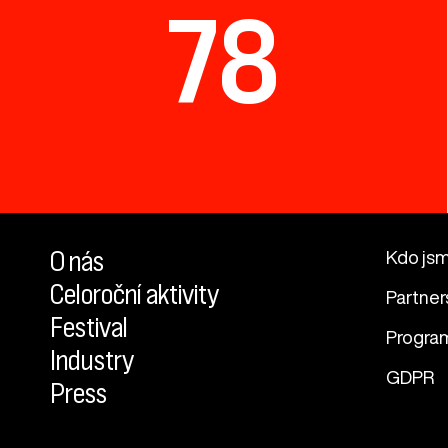
78
O nás
Kdo js
Celoroční aktivity
Partner
Festival
Progra
Industry
GDPR
Press