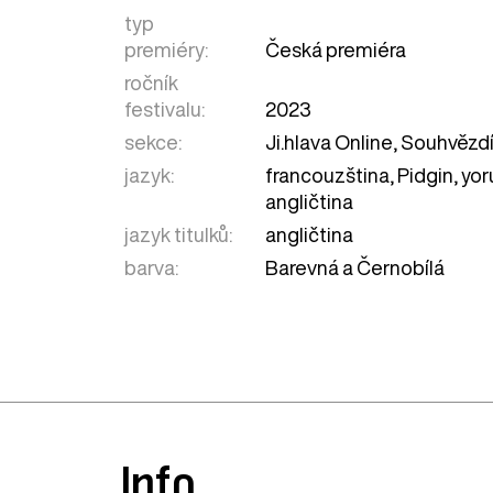
typ
premiéry:
Česká premiéra
ročník
festivalu:
2023
sekce:
Ji.hlava Online
,
Souhvězd
jazyk:
francouzština, Pidgin, yor
angličtina
jazyk titulků:
angličtina
barva:
Barevná a Černobílá
Info