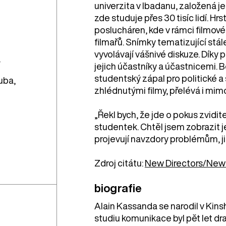
univerzita v Ibadanu, založená je
zde studuje přes 30 tisíc lidí. Hr
poslucháren, kde v rámci filmovéh
filmařů. Snímky tematizující stá
vyvolávají vášnivé diskuze. Dík
í
jejich účastníky a účastnicemi. B
studentský zápal pro politické 
uba,
zhlédnutými filmy, přelévá i mimo
„Řekl bych, že jde o pokus zvidite
studentek. Chtěl jsem zobrazit je
projevují navzdory problémům, j
Zdroj citátu:
New Directors/New
biografie
Alain Kassanda se narodil v Kinsha
studiu komunikace byl pět let 