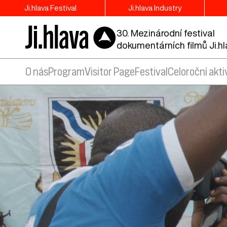
Ji.hlava Festival
Ji.hlava Industry
30. Mezinárodní festival
dokumentárních filmů Ji.h
O nás
Program
Visitor Page
Festival
Celoroční akti