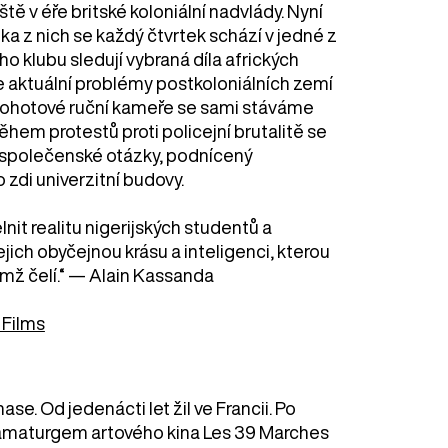
ště v éře britské koloniální nadvlády. Nyní
stka z nich se každý čtvrtek schází v jedné z
o klubu sledují vybraná díla afrických
le aktuální problémy postkoloniálních zemí
y pohotové ruční kameře se sami stáváme
ěhem protestů proti policejní brutalitě se
a společenské otázky, podnícený
 zdi univerzitní budovy.
lnit realitu nigerijských studentů a
jich obyčejnou krásu a inteligenci, kterou
imž čelí.“ — Alain Kassanda
 Films
se. Od jedenácti let žil ve Francii. Po
dramaturgem artového kina Les 39 Marches