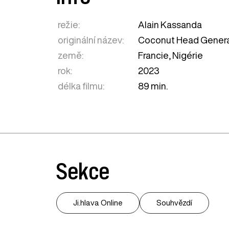
režie:
Alain Kassanda
originální název:
Coconut Head Genera
země:
Francie
,
Nigérie
rok:
2023
délka filmu:
89 min.
Sekce
Ji.hlava Online
Souhvězdí