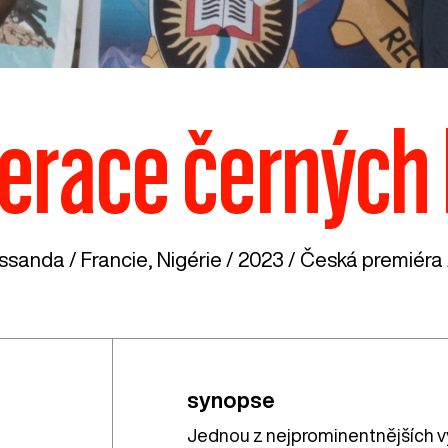
erace černých 
assanda /
Francie
,
Nigérie
/ 2023 / Česká premiéra 
synopse
Jednou z nejprominentnějších vys