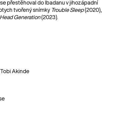
 se přestěhoval do Ibadanu v jihozápadní
riptych tvořený snímky
Trouble Sleep
(2020),
Head Generation
(2023).
 Tobi Akinde
se