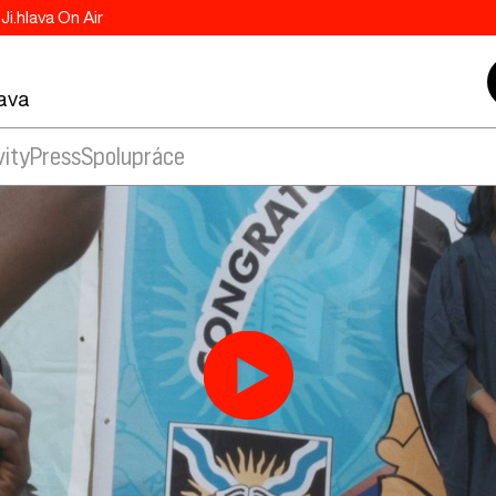
Ji.hlava On Air
lava
vity
Press
Spolupráce