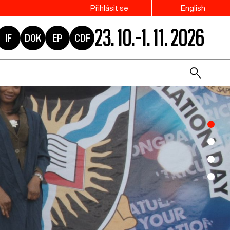
Přihlásit se
English
23. 10.–1. 11. 2026
IF
DOK
EP
CDF