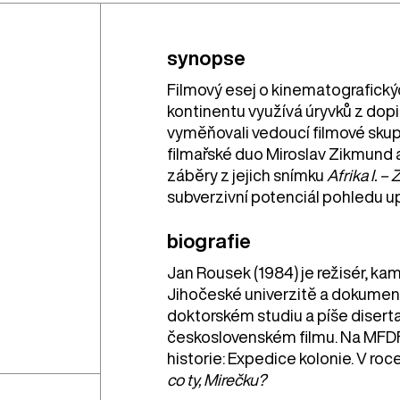
synopse
Filmový esej o kinematografick
kontinentu využívá úryvků z dopis
vyměňovali vedoucí filmové skup
filmařské duo Miroslav Zikmund 
záběry z jejich snímku
Afrika I. 
subverzivní potenciál pohledu 
biografie
Jan Rousek (1984) je režisér, kam
Jihočeské univerzitě a dokument
doktorském studiu a píše disertac
československém filmu. Na MFDF J
historie: Expedice kolonie. V roc
co ty, Mirečku?