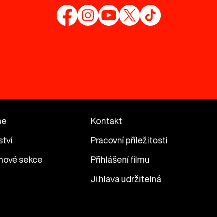
me
Kontakt
ství
Pracovní příležitosti
mové sekce
Přihlášení filmu
Ji.hlava udržitelná