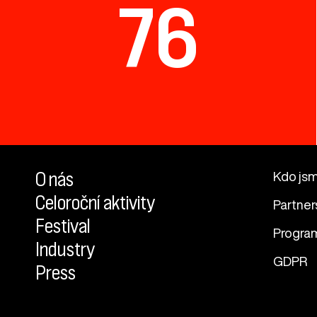
76
O nás
Kdo js
Celoroční aktivity
Partner
Festival
Progra
Industry
GDPR
Press