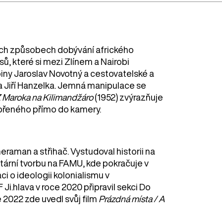
ých způsobech dobývání afrického
ů, které si mezi Zlínem a Nairobi
iny Jaroslav Novotný a cestovatelské a
a Jiří Hanzelka. Jemná manipulace se
– Z Maroka na Kilimandžáro
(1952) zvýrazňuje
upřeného přímo do kamery.
eraman a střihač. Vystudoval historii na
ární tvorbu na FAMU, kde pokračuje v
i o ideologii kolonialismu v
i.hlava v roce 2020 připravil sekci Do
e 2022 zde uvedl svůj film
Prázdná místa / A