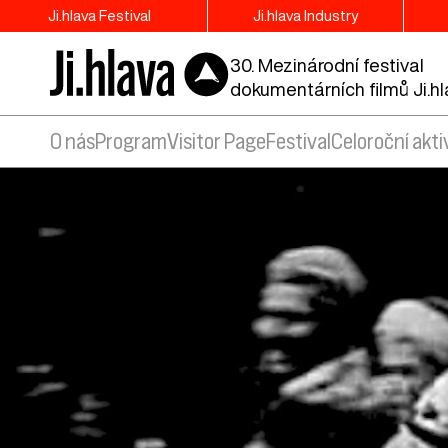
Ji.hlava Festival
Ji.hlava Industry
30. Mezinárodní festival
dokumentárních filmů Ji.h
O nás
Program
Visitor Page
Festival
Celoroční akti