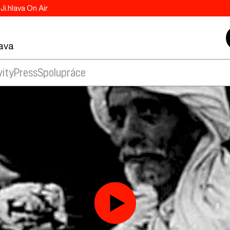
Ji.hlava On Air
lava
vity
Press
Spolupráce