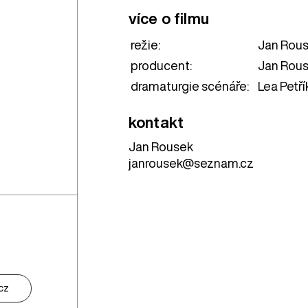
více o filmu
režie:
Jan Rou
producent:
Jan Rou
dramaturgie scénáře:
Lea Petř
kontakt
Jan Rousek
janrousek@seznam.cz
cz