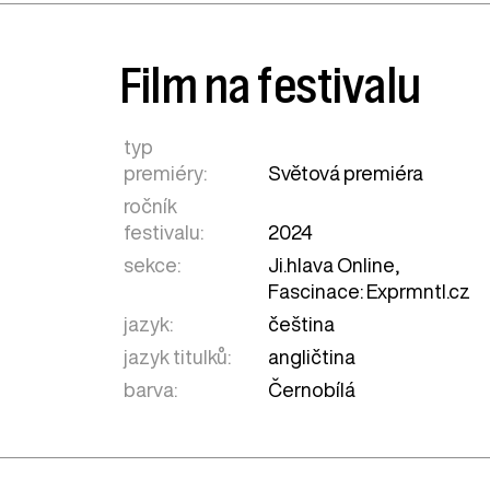
Film na festivalu
typ
premiéry:
Světová premiéra
ročník
festivalu:
2024
sekce:
Ji.hlava Online
,
Fascinace: Exprmntl.cz
jazyk:
čeština
jazyk titulků:
angličtina
barva:
Černobílá