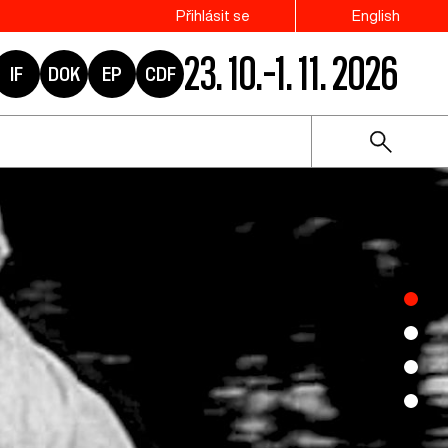
Přihlásit se
English
23. 10.–1. 11. 2026
IF
DOK
EP
CDF