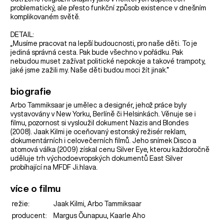
problematický, ale přesto funkční způsob existence v dnešním
komplikovaném světě.
DETAIL:
„Musíme pracovat na lepší budoucnosti, pro naše děti. To je
jediná správná cesta. Pak bude všechno v pořádku. Pak
nebudou muset zažívat politické nepokoje a takové trampoty,
jaké jsme zažili my. Naše děti budou moci žít jinak.”
biografie
Arbo Tammiksaar je umělec a designér, jehož práce byly
vystavovány v New Yorku, Berlíně či Helsinkách. Věnuje se i
filmu, pozornost si vysloužil dokument Nazis and Blondes
(2008). Jaak Kilmi je oceňovaný estonský režisér reklam,
dokumentárních i celovečerních filmů. Jeho snímek Disco a
atomová válka (2009) získal cenu Silver Eye, kterou každoročně
uděluje trh východoevropských dokumentů East Silver
probíhající na MFDF Ji.hlava.
více o filmu
režie:
Jaak Kilmi, Arbo Tammiksaar
producent:
Margus Õunapuu, Kaarle Aho