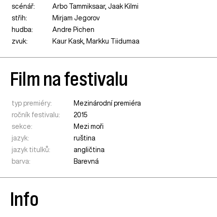
scénář:
Arbo Tammiksaar, Jaak Kilmi
střih:
Mirjam Jegorov
hudba:
Andre Pichen
zvuk:
Kaur Kask, Markku Tiidumaa
Film na festivalu
typ premiéry:
Mezinárodní premiéra
ročník festivalu:
2015
sekce:
Mezi moři
jazyk:
ruština
jazyk titulků:
angličtina
barva:
Barevná
Info