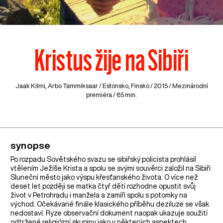
Kristus žije na Sibiři
Jaak Kilmi, Arbo Tammiksaar /
Estonsko
,
Finsko
/ 2015 / Mezinárodní
premiéra / 85 min.
synopse
Po rozpadu Sovětského svazu se sibiřský policista prohlásil
vtělením Ježíše Krista a spolu se svými souvěrci založil na Sibiři
Sluneční město jako výspu křesťanského života. O více než
deset let později se matka čtyř dětí rozhodne opustit svůj
život v Petrohradu i manžela a zamíří spolu s potomky na
východ. Očekávané finále klasického příběhu deziluze se však
nedostaví. Ryze observační dokument naopak ukazuje soužití
odtržené religiózní skupiny jako v některých aspektech