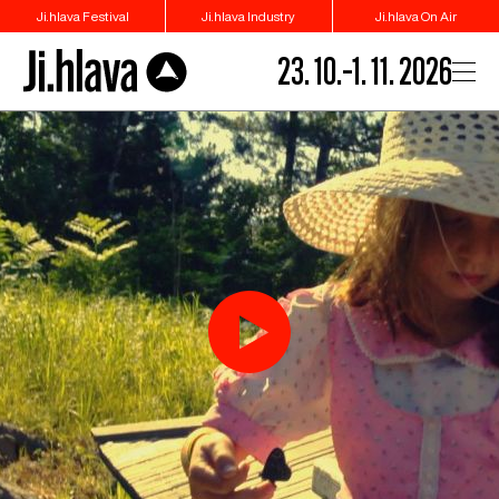
Ji.hlava Festival
Ji.hlava Industry
Ji.hlava On Air
23. 10.–1. 11. 2026