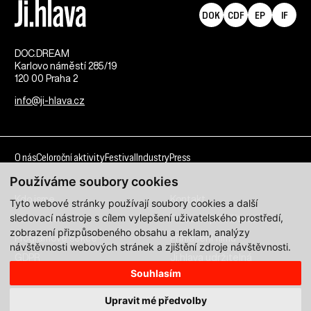
DOK
CDF
EP
IF
DOC.DREAM​
Karlovo náměstí 285/19
120 00 Praha 2
info@ji-hlava.cz
O nás
Celoroční aktivity
Festival
Industry
Press
Používáme soubory cookies
Kdo jsme
Kontakt
Tyto webové stránky používají soubory cookies a další
sledovací nástroje s cílem vylepšení uživatelského prostředí,
Partnerství
Pracovní příležitosti
zobrazení přizpůsobeného obsahu a reklam, analýzy
Programové sekce
Přihlášení filmu
návštěvnosti webových stránek a zjištění zdroje návštěvnosti.
GDPR
Ji.hlava udržitelná
Souhlasím
Všechna práva vyhrazena DOC.DREAM services s. r. o.
Upravit mé předvolby
Zásady zpracování osobních údajů pro MFDF Ji.hlava
zde