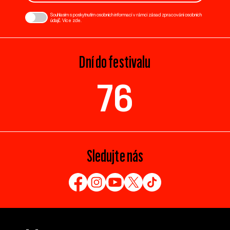
Souhlasím s poskytnutím osobních informací v rámci zásad zpracování osobních
údajů. Více
zde
.
Dní do festivalu
76
Sledujte nás