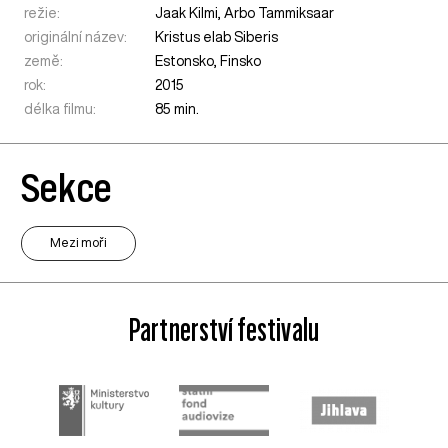
režie:
Jaak Kilmi, Arbo Tammiksaar
originální název:
Kristus elab Siberis
země:
Estonsko
,
Finsko
rok:
2015
délka filmu:
85 min.
Sekce
Mezi moři
Partnerství festivalu