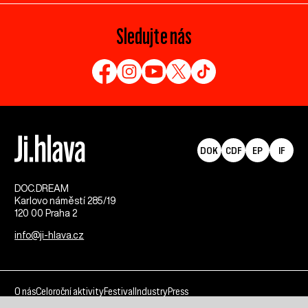
Sledujte nás
DOK
CDF
EP
IF
DOC.DREAM​
Karlovo náměstí 285/19
120 00 Praha 2
info@ji-hlava.cz
O nás
Celoroční aktivity
Festival
Industry
Press