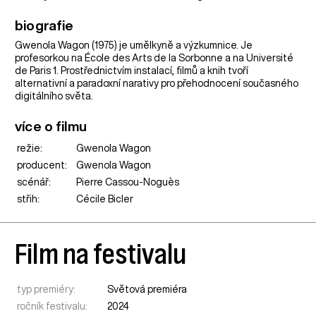
biografie
Gwenola Wagon (1975) je umělkyně a výzkumnice. Je
profesorkou na École des Arts de la Sorbonne a na Université
de Paris 1. Prostřednictvím instalací, filmů a knih tvoří
alternativní a paradoxní narativy pro přehodnocení současného
digitálního světa.
více o filmu
režie:
Gwenola Wagon
producent:
Gwenola Wagon
scénář:
Pierre Cassou-Noguès
střih:
Cécile Bicler
Film na festivalu
typ premiéry:
Světová premiéra
ročník festivalu:
2024