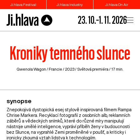
Ji.hlava Festival
Ji.hlava Industry
Ji.hlava On Air
23. 10.–1. 11. 2026
Kroniky temného slunce
Gwenola Wagon /
Francie
/ 2023 / Světová premiéra / 17 min.
synopse
Znepokojivá dystopická esej stylově inspirovaná filmem Rampa
Chrise Markera. Recyklací fotografií z osobních alb, reklamních
záběrů a vědeckých snímků, které do různé míry manipulují
nástroje umělé inteligence, vypráví příběh ženy v budoucnosti
bez Slunce, na vyprahlé Zemi proměněné v poušť, a kriticky i
ironicky zkoumá vztah lidstva k technologiím.