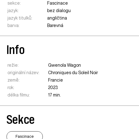
sekce:
Fascinace
jazyk:
bez dialogu
jazyk titulků:
angličtina
barva:
Barevná
Info
režie:
Gwenola Wagon
originální název:
Chroniques du Soleil Noir
země:
Francie
rok:
2023
délka filmu:
17 min.
Sekce
Fascinace