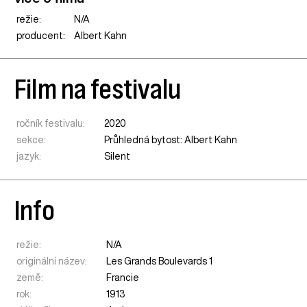
režie:
N/A
producent:
Albert Kahn
Film na festivalu
ročník festivalu:
2020
sekce:
Průhledná bytost: Albert Kahn
jazyk:
Silent
Info
režie:
N/A
originální název:
Les Grands Boulevards 1
země:
Francie
rok:
1913