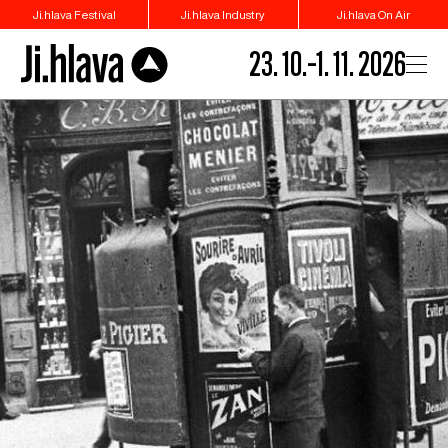
Ji.hlava Festival
Ji.hlava Industry
Ji.hlava On Air
23. 10.–1. 11. 2026