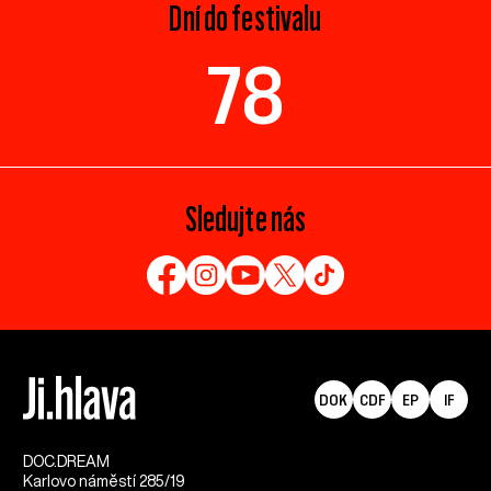
Dní do festivalu
78
Sledujte nás
DOK
CDF
EP
IF
DOC.DREAM​
Karlovo náměstí 285/19