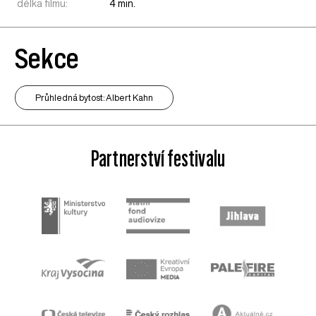
délka filmu:
4 min.
Sekce
Průhledná bytost: Albert Kahn
Partnerství festivalu