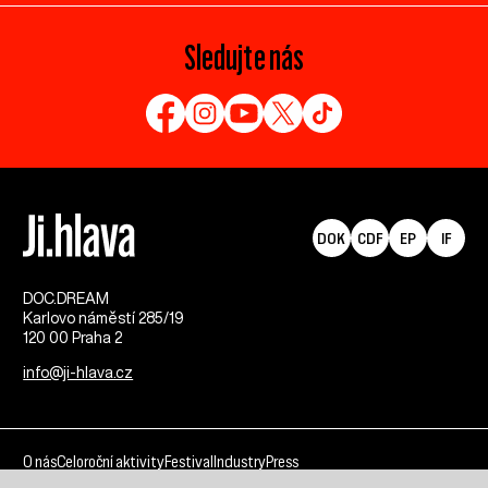
Sledujte nás
DOK
CDF
EP
IF
DOC.DREAM​
Karlovo náměstí 285/19
120 00 Praha 2
info@ji-hlava.cz
O nás
Celoroční aktivity
Festival
Industry
Press