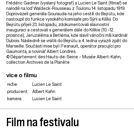
Frédéric Gadmer (vyslaný fotograf) a Lucien Le Saint (filmař) se
nalodili na loď Waldeck-Rousseau z Toulonu 14. listopadu 1919.
Doprovázeli generála Gourauda na jeho cestě do Bejrútu, kde
nastoupil do funkce vysokého komisaře pro Sýrii a Kilíkii. Do
Bejrútu přijeli 23. listopadu, zdokumentovali slavnostní
inauguraci a cestovali s generálem dále do Kilíkie (10.–12.
prosince), Jeruzaléma a Betléma, kde slavil vánoční mši kardinál
Dubois. Následně se vrátili do Bejrútu a 4. ledna vyrazili zpět do
Marseille. Součástí mise byl i Fesnault, operátor pracující pro
Gaumonta, a novinář Albert Londres.
© Département des Hauts-de-Seine – Musée Albert-Kahn,
collection Archives de la Planète
více o filmu
režie:
Lucien Le Saint
producent:
Albert Kahn
kamera:
Lucien Le Saint
Film na festivalu