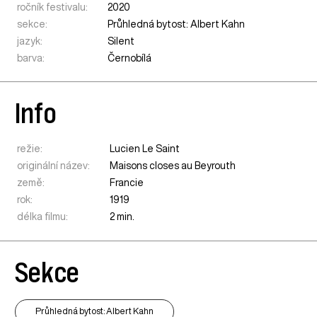
ročník festivalu:
2020
sekce:
Průhledná bytost: Albert Kahn
jazyk:
Silent
barva:
Černobílá
Info
režie:
Lucien Le Saint
originální název:
Maisons closes au Beyrouth
země:
Francie
rok:
1919
délka filmu:
2 min.
Sekce
Průhledná bytost: Albert Kahn