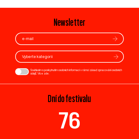
Newsletter
Vyberte kategorii
Souhlasím s poskytnutím osobních informací v rámci zásad zpracování osobních
údajů. Více
zde
.
Dní do festivalu
76