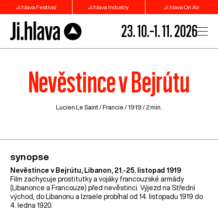
Ji.hlava Festival
Ji.hlava Industry
Ji.hlava On Air
23. 10.–1. 11. 2026
Nevěstince v Bejrútu
Lucien Le Saint /
Francie
/ 1919 / 2 min.
synopse
Nevěstince v Bejrútu, Libanon, 21.-25. listopad 1919
Film zachycuje prostitutky a vojáky francouzské armády
(Libanonce a Francouze) před nevěstinci. Výjezd na Střední
východ, do Libanonu a Izraele probíhal od 14. listopadu 1919 do
4. ledna 1920.