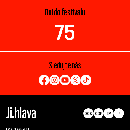
Dní do festivalu
75
Sledujte nás
DOK
CDF
EP
IF
DOC.DREAM​