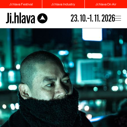
Ji.hlava Festival
Ji.hlava Industry
Ji.hlava On Air
23. 10.–1. 11. 2026