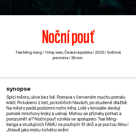
Noční pouť
Tsai Ming-liang /
Tchaj-wan
,
Česká republika
/ 2025 / Světová
premiéra / 38 min.
synopse
Spící město, ulice bez lidí. Postava v červeném rouchu pomalu
kráčí. Po koberci z listí, po kočičích hlavách, po studené dlažbě.
Na město padá podzimní noční mlha. Lidé v kinosále sledují
pomalé mnichovy kroky a usínají. Mohou se přízraky potkat a
porozumět si? Noční pouť vznikla ve spolupráci Tsai Ming-
lianga a studujících FAMU za pouhých 10 dnů a je poctou filmu i
Jihlavě jako místu tichého snění.