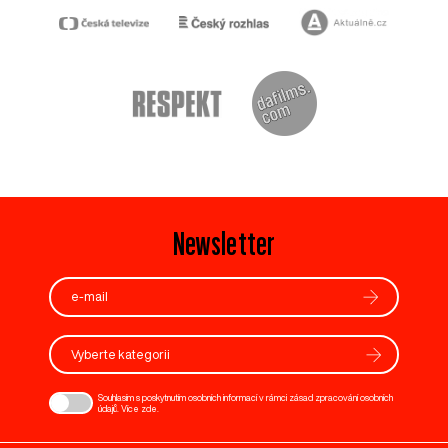
Newsletter
Vyberte kategorii
Souhlasím s poskytnutím osobních informací v rámci zásad zpracování osobních
údajů. Více
zde
.