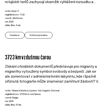
rotujících terčů zachycují okamžik vyhlášení rozsudku a...
režie: Myun Yi
originální název: 11:22
země: Jižní Korea
rok: 2025
délka filmu: 4 min.
Fascinace
Světová premiéra
3723 km vzdušnou čarou
Získání oficiálních dokumentů představuje pro migranty a
migrantky vytoužený symbol svobody a bezpečí. Jak se
ale zorientovat v administrativním labyrintu, kde i špatně
oříznutá fotografie může znamenat zamítnutí žádosti? V...
režie: Oksana Kobeleva Luyssen, Ysé Auguste-Dormeuil
originální název: 3723 km à vol d'oiseau
země: Belgie
rok: 2024
délka filmu: 15 min.