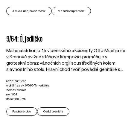
Ji.hlava Online, Krátká radost
Mezinárodní premiéra
9/64: Ó, jedličko
Materialaktion č. 15 vídeňského akcionisty Otto Muehla se
v Krenově svižné střihové kompozici proměňuje v
groteskní obraz vánočních orgií soustředěných kolem
slavnostního stolu. Hlavní chod tvoří povadlé genitálie s...
režie: Kurt Kren
originální název: 9/64 O Tannenbaum
země: Rakousko
rok: 1964
délka filmu: 3 min.
Fascinace: Jídlo
Česká premiéra