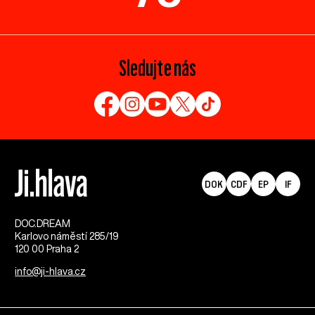
Sledujte nás
DOK
CDF
EP
IF
DOC.DREAM​
Karlovo náměstí 285/19
120 00 Praha 2
info@ji-hlava.cz