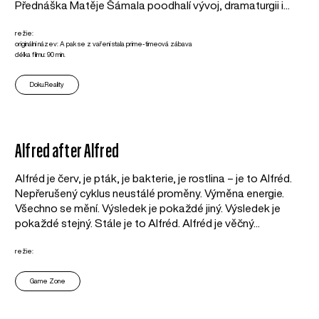
Přednáška Matěje Šámala poodhalí vývoj, dramaturgii i...
režie:
originální název: A pak se z vaření stala prime-timeová zábava
délka filmu: 90 min.
Doku.Reality
Alfred after Alfred
Alfréd je červ, je pták, je bakterie, je rostlina – je to Alfréd.
Nepřerušený cyklus neustálé proměny. Výměna energie.
Všechno se mění. Výsledek je pokaždé jiný. Výsledek je
pokaždé stejný. Stále je to Alfréd. Alfréd je věčný...
režie:
Game Zone