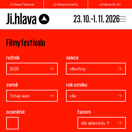
Ji.hlava Festival
Ji.hlava Industry
Ji.hlava On Air
23. 10.–1. 11. 2026
Filmy festivalu
ročník
sekce
2025
všechny
země
rok vzniku
Tchaj-wan
vše
oceněné
řazení
dle abecedy ↑