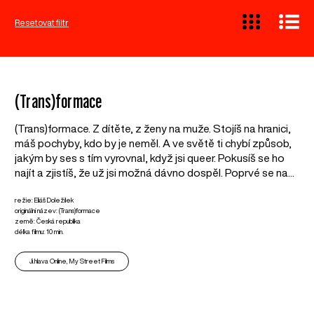
Resetovat filtr
(Trans)formace
(Trans)formace. Z dítěte, z ženy na muže. Stojíš na hranici,
máš pochyby, kdo by je neměl. A ve světě ti chybí způsob,
jakým by ses s tím vyrovnal, když jsi queer. Pokusíš se ho
najít a zjistíš, že už jsi možná dávno dospěl. Poprvé se na...
režie: Eliáš Doležílek
originální název: (Trans)formace
země: Česká republika
délka filmu: 10 min.
Ji.hlava Online, My Street Films