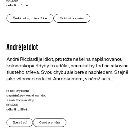
rok: 2025
délka filmu: 76 min.
Česká radost, Ji.hlava Online
Světová premiéra
André je idiot
André Ricciardi je idiot, protože nešel na naplánovanou
kolonoskopii. Kdyby to udělal, neumíral by teď na rakovinu
tlustého střeva. Svou chybu ale bere s nadhledem. Stejně
jako všechno ostatní. Ani dokument, v němž se s...
režie: Tony Benna
originální název: André Is an Idiot
země: Spojené státy
rok: 2025
délka filmu: 88 min.
Souhvězdí
Česká premiéra