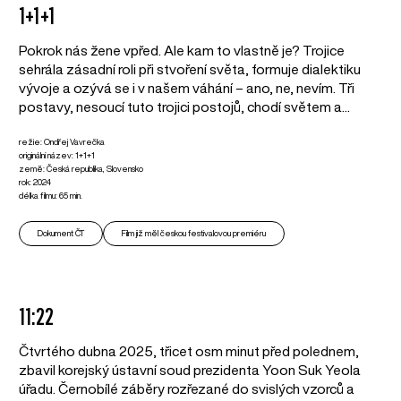
1+1+1
Pokrok nás žene vpřed. Ale kam to vlastně je? Trojice
sehrála zásadní roli při stvoření světa, formuje dialektiku
vývoje a ozývá se i v našem váhání – ano, ne, nevím. Tři
postavy, nesoucí tuto trojici postojů, chodí světem a...
režie: Ondřej Vavrečka
originální název: 1+1+1
země: Česká republika, Slovensko
rok: 2024
délka filmu: 65 min.
Dokument ČT
Film již měl českou festivalovou premiéru
11:22
Čtvrtého dubna 2025, třicet osm minut před polednem,
zbavil korejský ústavní soud prezidenta Yoon Suk Yeola
úřadu. Černobílé záběry rozřezané do svislých vzorců a