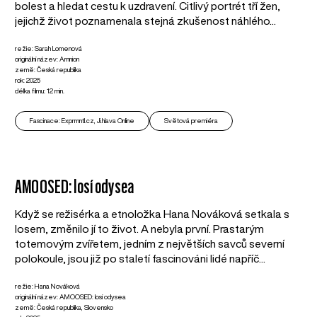
bolest a hledat cestu k uzdravení. Citlivý portrét tří žen,
jejichž život poznamenala stejná zkušenost náhlého...
režie: Sarah Lomenová
originální název: Amnion
země: Česká republika
rok: 2025
délka filmu: 12 min.
Fascinace: Exprmntl.cz, Ji.hlava Online
Světová premiéra
AMOOSED: losí odysea
Když se režisérka a etnoložka Hana Nováková setkala s
losem, změnilo jí to život. A nebyla první. Prastarým
totemovým zvířetem, jedním z největších savců severní
polokoule, jsou již po staletí fascinováni lidé napříč...
režie: Hana Nováková
originální název: AMOOSED: losí odysea
země: Česká republika, Slovensko