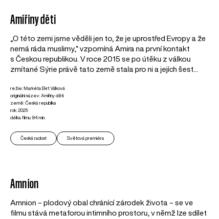
Amiřiny děti
„O této zemi jsme věděli jen to, že je uprostřed Evropy a že
nemá ráda muslimy,“ vzpomíná Amira na první kontakt
s Českou republikou. V roce 2015 se po útěku z válkou
zmítané Sýrie právě tato země stala pro ni a jejích šest...
režie: Markéta Ekrt Válková
originální název: Amiřiny děti
země: Česká republika
rok: 2025
délka filmu: 84 min.
Česká radost
Světová premiéra
Amnion
Amnion – plodový obal chránící zárodek života – se ve
filmu stává metaforou intimního prostoru, v němž lze sdílet