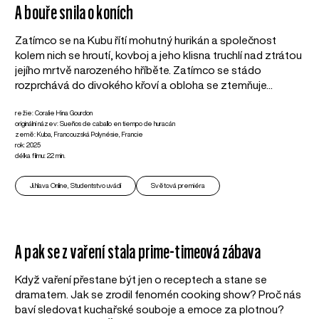
A bouře snila o koních
Zatímco se na Kubu řítí mohutný hurikán a společnost
kolem nich se hroutí, kovboj a jeho klisna truchlí nad ztrátou
jejího mrtvě narozeného hříběte. Zatímco se stádo
rozprchává do divokého křoví a obloha se ztemňuje...
režie: Coralie Hina Gourdon
originální název: Sueños de caballo en tiempo de huracán
země: Kuba, Francouzská Polynésie, Francie
rok: 2025
délka filmu: 22 min.
Ji.hlava Online, Studentstvo uvádí
Světová premiéra
A pak se z vaření stala prime-timeová zábava
Když vaření přestane být jen o receptech a stane se
dramatem. Jak se zrodil fenomén cooking show? Proč nás
baví sledovat kuchařské souboje a emoce za plotnou?