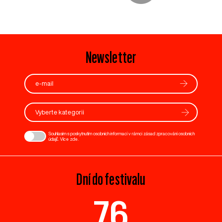
Newsletter
Vyberte kategorii
Souhlasím s poskytnutím osobních informací v rámci zásad zpracování osobních
údajů. Více
zde
.
Dní do festivalu
76