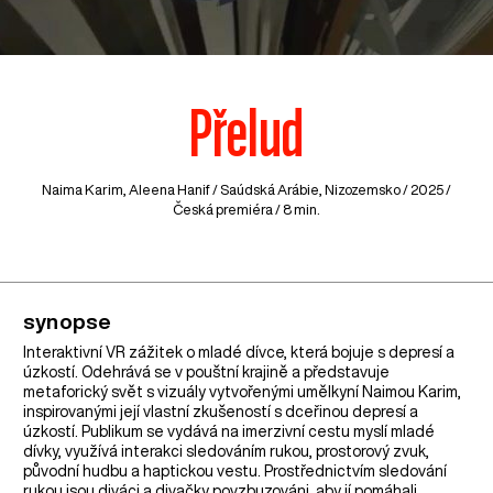
Přelud
Naima Karim, Aleena Hanif /
Saúdská Arábie
,
Nizozemsko
/ 2025 /
Česká premiéra / 8 min.
synopse
Interaktivní VR zážitek o mladé dívce, která bojuje s depresí a
úzkostí. Odehrává se v pouštní krajině a představuje
metaforický svět s vizuály vytvořenými umělkyní Naimou Karim,
inspirovanými její vlastní zkušeností s dceřinou depresí a
úzkostí. Publikum se vydává na imerzivní cestu myslí mladé
dívky, využívá interakci sledováním rukou, prostorový zvuk,
původní hudbu a haptickou vestu. Prostřednictvím sledování
rukou jsou diváci a divačky povzbuzováni, aby jí pomáhali