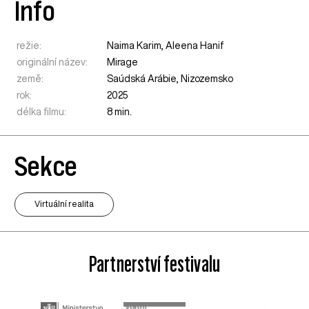
Info
režie:
Naima Karim, Aleena Hanif
originální název:
Mirage
země:
Saúdská Arábie
,
Nizozemsko
rok:
2025
délka filmu:
8 min.
Sekce
Virtuální realita
Partnerství festivalu