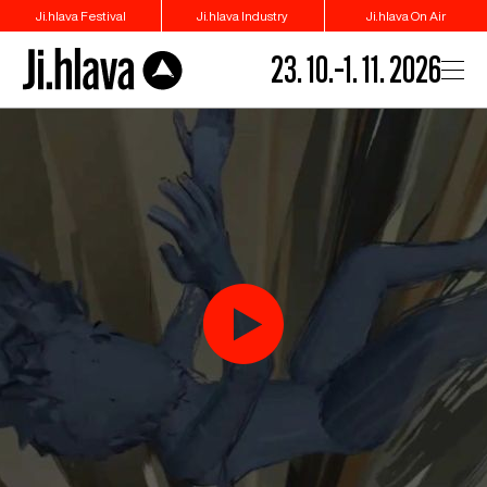
Ji.hlava Festival
Ji.hlava Industry
Ji.hlava On Air
23. 10.–1. 11. 2026