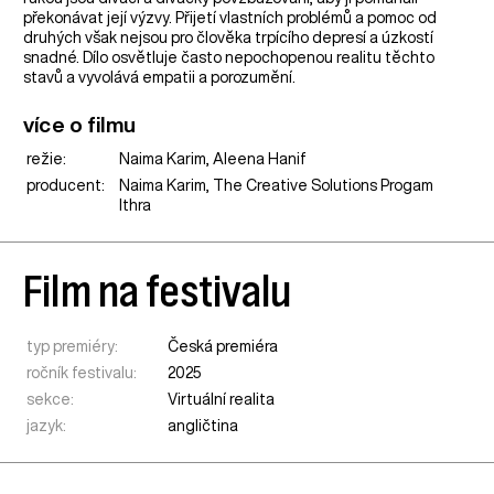
překonávat její výzvy. Přijetí vlastních problémů a pomoc od
druhých však nejsou pro člověka trpícího depresí a úzkostí
snadné. Dílo osvětluje často nepochopenou realitu těchto
stavů a vyvolává empatii a porozumění.
více o filmu
režie:
Naima Karim, Aleena Hanif
producent:
Naima Karim, The Creative Solutions Progam
Ithra
Film na festivalu
typ premiéry:
Česká premiéra
ročník festivalu:
2025
sekce:
Virtuální realita
jazyk:
angličtina