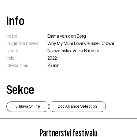
Info
režie:
Emma van den Berg
originální název:
Why My Mum Loves Russell Crowe
země:
Nizozemsko
,
Velká Británie
rok:
2022
délka filmu:
25 min.
Sekce
Ji.hlava Online
Doc Alliance Selection
Partnerství festivalu