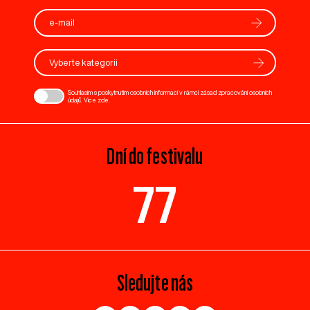
Vyberte kategorii
Souhlasím s poskytnutím osobních informací v rámci zásad zpracování osobních
údajů. Více
zde
.
Dní do festivalu
77
Sledujte nás