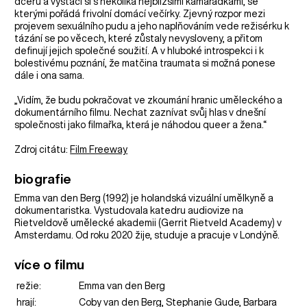
dceru a vystačí si s několika nejbližšími kamarádkami, se
kterými pořádá frivolní domácí večírky. Zjevný rozpor mezi
projevem sexuálního pudu a jeho naplňováním vede režisérku k
tázání se po věcech, které zůstaly nevysloveny, a přitom
definují jejich společné soužití. A v hluboké introspekci i k
bolestivému poznání, že matčina traumata si možná ponese
dále i ona sama.
„Vidím, že budu pokračovat ve zkoumání hranic uměleckého a
dokumentárního filmu. Nechat zaznívat svůj hlas v dnešní
společnosti jako filmařka, která je náhodou queer a žena.“
Zdroj citátu:
Film Freeway
biografie
Emma van den Berg (1992) je holandská vizuální umělkyně a
dokumentaristka. Vystudovala katedru audiovize na
Rietveldově umělecké akademii (Gerrit Rietveld Academy) v
Amsterdamu. Od roku 2020 žije, studuje a pracuje v Londýně.
více o filmu
režie:
Emma van den Berg
hrají:
Coby van den Berg, Stephanie Gude, Barbara