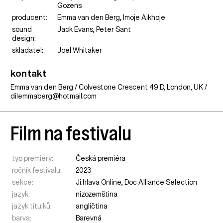
Gozens
producent:
Emma van den Berg, Imoje Aikhoje
sound
Jack Evans, Peter Sant
design:
skladatel:
Joel Whitaker
kontakt
Emma van den Berg / Colvestone Crescent 49 D, London, UK /
dilemmaberg@hotmail.com
Film na festivalu
typ premiéry:
Česká premiéra
ročník festivalu:
2023
sekce:
Ji.hlava Online
,
Doc Alliance Selection
jazyk:
nizozemština
jazyk titulků:
angličtina
barva:
Barevná