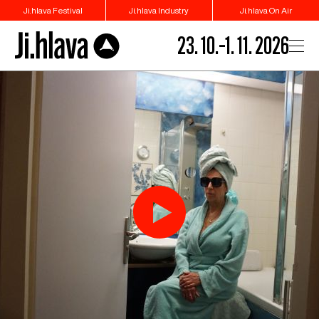
Ji.hlava Festival
Ji.hlava Industry
Ji.hlava On Air
23. 10.–1. 11. 2026