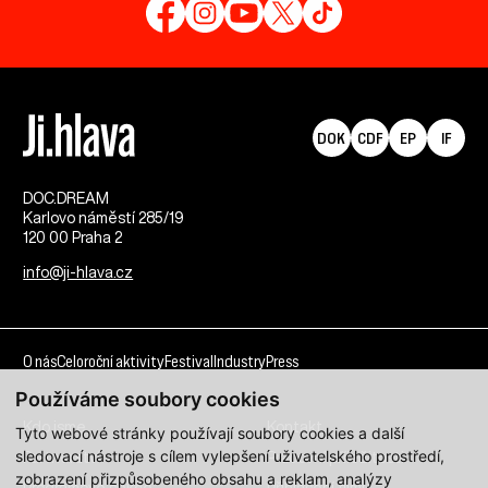
DOK
CDF
EP
IF
DOC.DREAM​
Karlovo náměstí 285/19
120 00 Praha 2
info@ji-hlava.cz
O nás
Celoroční aktivity
Festival
Industry
Press
Používáme soubory cookies
Kdo jsme
Kontakt
Tyto webové stránky používají soubory cookies a další
sledovací nástroje s cílem vylepšení uživatelského prostředí,
Partnerství
Pracovní příležitosti
zobrazení přizpůsobeného obsahu a reklam, analýzy