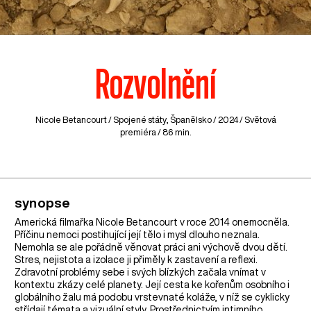
Rozvolnění
Nicole Betancourt /
Spojené státy
,
Španělsko
/ 2024 / Světová
premiéra / 86 min.
synopse
Americká filmařka Nicole Betancourt v roce 2014 onemocněla.
Příčinu nemoci postihující její tělo i mysl dlouho neznala.
Nemohla se ale pořádně věnovat práci ani výchově dvou dětí.
Stres, nejistota a izolace ji přiměly k zastavení a reflexi.
Zdravotní problémy sebe i svých blízkých začala vnímat v
kontextu zkázy celé planety. Její cesta ke kořenům osobního i
globálního žalu má podobu vrstevnaté koláže, v níž se cyklicky
střídají témata a vizuální styly. Prostřednictvím intimního