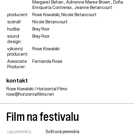
Margaret Behan , Adrienne Maree Brown , Doña
Enriqueta Contreras , Jeanne Betancourt
producent:
Rose Kowalski, Nicole Betancourt
scénář:
Nicole Betancourt
hudba:
Bray Poor
sound
Bray Poor
design:
výkonný
Rose Kowalski
producent:
Associate
Fernanda Rossi
Producer:
kontakt
Rose Kowalski / Horizontal Films
rose@horizontalfilms.net
Film na festivalu
typ premiéry:
Světová premiéra