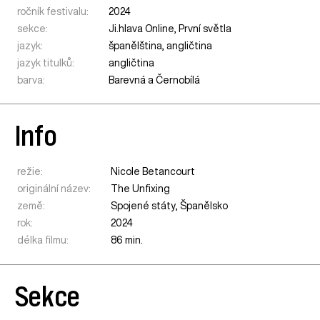
ročník festivalu:
2024
sekce:
Ji.hlava Online
,
První světla
jazyk:
španělština, angličtina
jazyk titulků:
angličtina
barva:
Barevná a Černobílá
Info
režie:
Nicole Betancourt
originální název:
The Unfixing
země:
Spojené státy
,
Španělsko
rok:
2024
délka filmu:
86 min.
Sekce