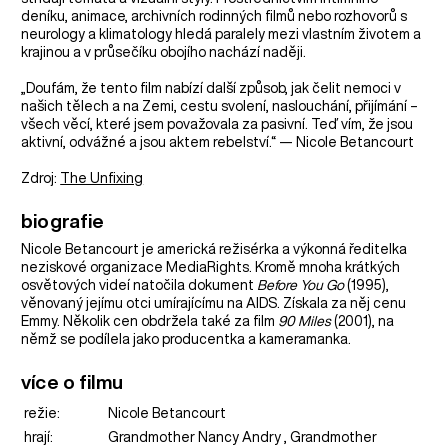
deníku, animace, archivních rodinných filmů nebo rozhovorů s
neurology a klimatology hledá paralely mezi vlastním životem a
krajinou a v průsečíku obojího nachází naději.
„Doufám, že tento film nabízí další způsob, jak čelit nemoci v
našich tělech a na Zemi, cestu svolení, naslouchání, přijímání –
všech věcí, které jsem považovala za pasivní. Teď vím, že jsou
aktivní, odvážné a jsou aktem rebelství.“ — Nicole Betancourt
Zdroj:
The Unfixing
biografie
Nicole Betancourt je americká režisérka a výkonná ředitelka
neziskové organizace MediaRights. Kromě mnoha krátkých
osvětových videí natočila dokument
Before You Go
(1995),
věnovaný jejímu otci umírajícímu na AIDS. Získala za něj cenu
Emmy. Několik cen obdržela také za film
90 Miles
(2001), na
němž se podílela jako producentka a kameramanka.
více o filmu
režie:
Nicole Betancourt
hrají:
Grandmother Nancy Andry , Grandmother