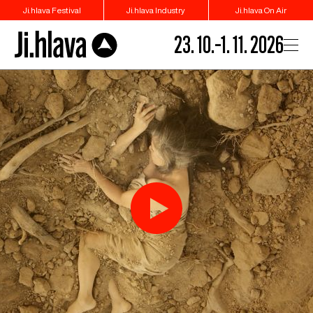
Ji.hlava Festival
Ji.hlava Industry
Ji.hlava On Air
23. 10.–1. 11. 2026