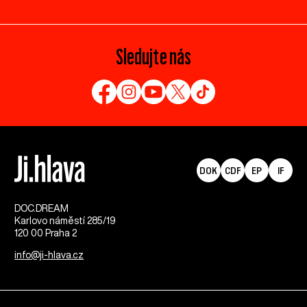
Sledujte nás
DOK
CDF
EP
IF
DOC.DREAM​
Karlovo náměstí 285/19
120 00 Praha 2
info@ji-hlava.cz