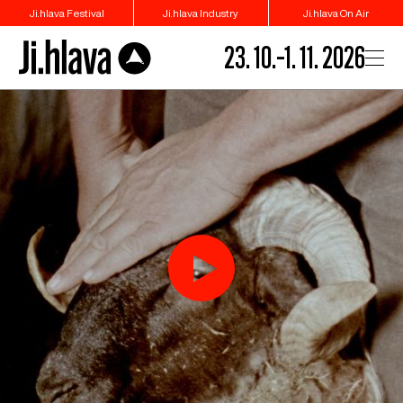
Ji.hlava Festival
Ji.hlava Industry
Ji.hlava On Air
23. 10.–1. 11. 2026