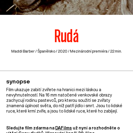
Rudá
Maddi Barber /
Španělsko
/ 2020 / Mezinárodní premiéra / 22 min.
synopse
Film ukazuje zabití zvířete na hranici mezi láskou a
nevyhnutelností. Na 16 mm natočené venkovské obrazy
zachycují rodinu pastevců, pro kterou soužití se zvířaty
znamená úplnost světa, do níž patří jídlo i smrt. Jsou to lidské
ruce, které krmí zvíře, a jsou to lidské ruce, které ho zabíjejí.
Sledujte film zdarma na
DAFilms
už nyní a rozhodněte o