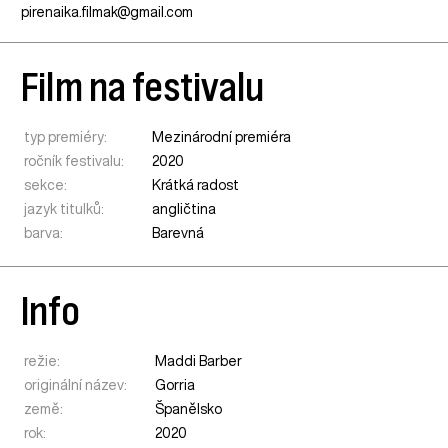
pirenaika.filmak@gmail.com
Film na festivalu
typ premiéry:
Mezinárodní premiéra
ročník festivalu:
2020
sekce:
Krátká radost
jazyk titulků:
angličtina
barva:
Barevná
Info
režie:
Maddi Barber
originální název:
Gorria
země:
Španělsko
rok:
2020