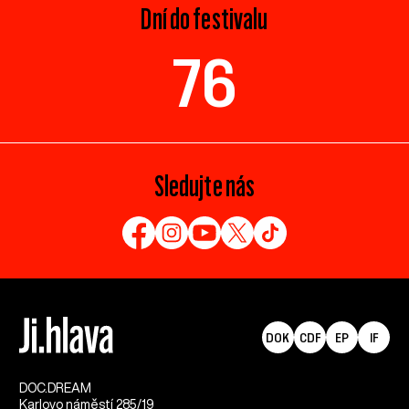
Dní do festivalu
76
Sledujte nás
DOK
CDF
EP
IF
DOC.DREAM​
Karlovo náměstí 285/19