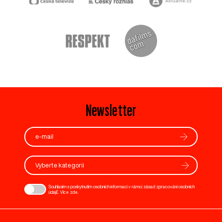
Newsletter
Vyberte kategorii
Souhlasím s poskytnutím osobních informací v rámci zásad zpracování osobních
údajů. Více
zde
.