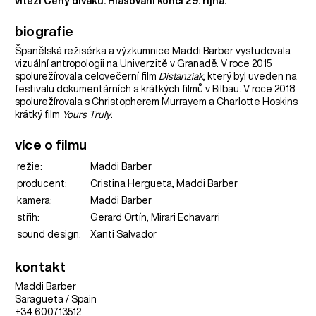
vítězi Ceny diváků. Hlasování končí 29. října.
biografie
Španělská režisérka a výzkumnice Maddi Barber vystudovala
vizuální antropologii na Univerzitě v Granadě. V roce 2015
spolurežírovala celovečerní film
Distanziak
, který byl uveden na
festivalu dokumentárních a krátkých filmů v Bilbau. V roce 2018
spolurežírovala s Christopherem Murrayem a Charlotte Hoskins
krátký film
Yours Truly
.
více o filmu
režie:
Maddi Barber
producent:
Cristina Hergueta, Maddi Barber
kamera:
Maddi Barber
střih:
Gerard Ortín, Mirari Echavarri
sound design:
Xanti Salvador
kontakt
Maddi Barber
Saragueta / Spain
+34 600713512