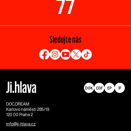
77
Sledujte nás
DOK
CDF
EP
IF
DOC.DREAM​
Karlovo náměstí 285/19
120 00 Praha 2
info@ji-hlava.cz