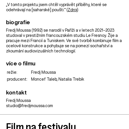
„V tomto projektu jsem chtěl vyprávět příběhy, které se
odehrávají na [saharské] poušti.“ (
Zdroj
)
biografie
Fredj Moussa (1992) se narodil v Paříži a v letech 2021–2023
studoval v prestižním francouzském studiu Le Fresnoy. Žije a
pracuje mezi Francií a Tuniskem. Ve své tvorbě kombinuje film a
ocelové konstrukce a pohybuje se na pomezí sochařství a
zkoumání audiovizuálních technologií.
více o filmu
režie:
Fredj Moussa
producent:
Moncef Taleb, Natalia Trebik
kontakt
Fredj Moussa
studio@fredjmoussa.com
Film na festivalu