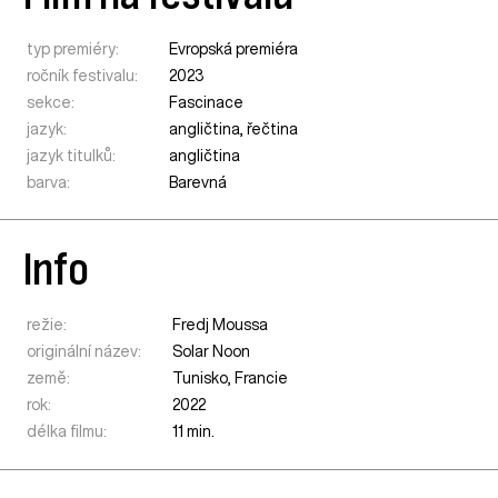
typ premiéry:
Evropská premiéra
ročník festivalu:
2023
sekce:
Fascinace
jazyk:
angličtina, řečtina
jazyk titulků:
angličtina
barva:
Barevná
Info
režie:
Fredj Moussa
originální název:
Solar Noon
země:
Tunisko
,
Francie
rok:
2022
délka filmu:
11 min.