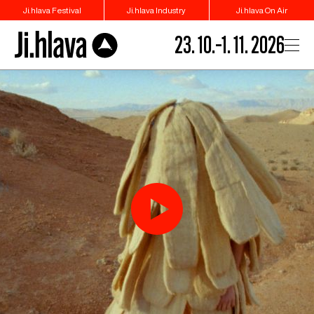
Ji.hlava Festival
Ji.hlava Industry
Ji.hlava On Air
23. 10.–1. 11. 2026