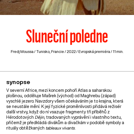
Sluneční poledne
Fredj Moussa /
Tunisko
,
Francie
/ 2022 / Evropská premiéra / 11 min.
synopse
V severní Africe, mezi koncem pohoří Atlas a saharskou
plošinou, odděluje Mašrek (východ) od Maghrebu (západ)
vyschlé jezero. Navzdory všem očekáváním je to krajina, která
se neustále mění. K její fyzické proměnlivosti přidává režisér
další vrstvy, když do ní vsazuje fragmenty tří příběhů z
Hérodotových
Dějin
, tradovaných vyprávění i vlastního textu,
přičemž je předkládá divákům a divačkám v podobě symboly a
rituály obtěžkaných
tableaux vivants
.