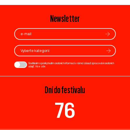
Newsletter
Vyberte kategorii
Souhlasím s poskytnutím osobních informací v rámci zásad zpracování osobních
údajů. Více
zde
.
Dní do festivalu
76