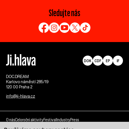
Sledujte nás
DOK
CDF
EP
IF
DOC.DREAM​
Karlovo náměstí 285/19
120 00 Praha 2
info@ji-hlava.cz
O nás
Celoroční aktivity
Festival
Industry
Press