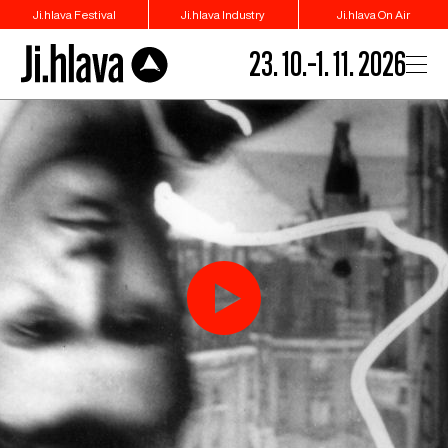
Ji.hlava Festival
Ji.hlava Industry
Ji.hlava On Air
23. 10.–1. 11. 2026