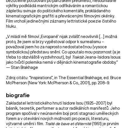
bezúčelné potulování po pařížském předměstí, nesouhlasné
výkřiky podkládá mantrickým odříkáváním a romantickou
zápletku svinuje do politického komentáře, prokládaného
kinematografickým graffiti a převrácenými filmovými okénky.
Film vrcholí jedinečnými záznamy lettristické poezie čistého
hluku.
„V mládí mě filmoví ‚Evropané‘ nijak zvlášť neovlivnili […] možná
proto, že jsem si brzy vypěstoval odpor k surrealismu –
považoval jsem ho za naprosto nedostatečnou (vysoce
symbolickou) představu snění. Co upoutalo mou pozornost (a je
třeba to obzvláště vyzdvihnout), byl
Traktát
Jeana-Isidora Isoua:
jako tvůrčí polemika nemá v dějinách kinematografie obdoby.“
— Stan Brakhage
Zdroj citátu: “Inspirations”, in The Essential Brakhage, ed. Bruce
McPherson (New York: McPherson & Co., 2001), pp. 208–9.
biografie
Zakladatel lettristického hnutí Isidore Isou (1925–2007) byl
básník, teoretik, performer a autor radikálních manifestů. Jeho
program spočíval v neúnavném boji proti stagnaci uměleckých
forem a v otevírání nových možností pro poezii, literaturu,
výtvarné umění i film.
Traité de bave et d’éternité
(1951) je prvním