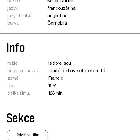
sekce:
Kolektivní film
jazyk:
francouzština
jazyk titulků:
angličtina
barva:
Černobílá
Info
režie:
Isidore Isou
originální název:
Traité de bave et d'éternité
země:
Francie
rok:
1951
délka filmu:
123 min.
Sekce
Kolektivní film