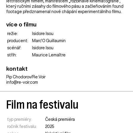
lettristickým filmem, manifestem „rozbíhavé kinematografie“,
který ručními zásahy do filmového pásu a začleňováním found
footage předznamenal nové chápání experimentálního filmu.
více o filmu
režie:
Isidore Isou
producent:
Marc'O Guillaumin
scénář:
Isidore Isou
střih:
Maurice Lemaître
kontakt
Pip Chodorov/Re:Voir
info@re-voir.com
Film na festivalu
typ premiéry:
Česká premiéra
ročník festivalu:
2025