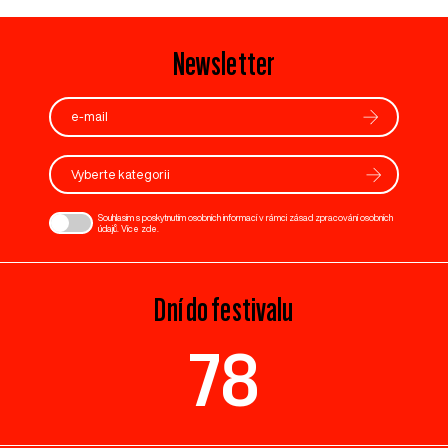
Newsletter
Vyberte kategorii
Souhlasím s poskytnutím osobních informací v rámci zásad zpracování osobních
údajů. Více
zde
.
Dní do festivalu
78