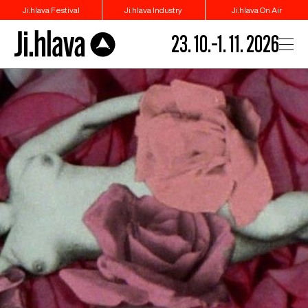
Ji.hlava Festival
Ji.hlava Industry
Ji.hlava On Air
23. 10.–1. 11. 2026