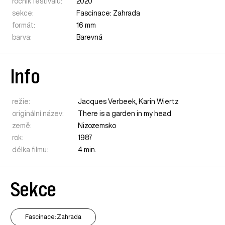
ročník festivalu:
2020
sekce:
Fascinace: Zahrada
formát:
16 mm
barva:
Barevná
Info
režie:
Jacques Verbeek, Karin Wiertz
originální název:
There is a garden in my head
země:
Nizozemsko
rok:
1987
délka filmu:
4 min.
Sekce
Fascinace: Zahrada