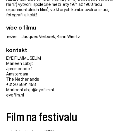
(1947) vytvořili společně mezi lety 1971 až 1988 řadu
experimentálních filmů, ve kterých kombinovali animaci,
fotografii a koláž.
více o filmu
režie:
Jacques Verbeek, Karin Wiertz
kontakt
EYE FILMMUSEUM
Marleen Labijt
Jpromenade 1
Amsterdam
The Netherlands
+31 20 5891 458
MarleenLabijt@eyefilm.nl
eyefilm.nl
Film na festivalu