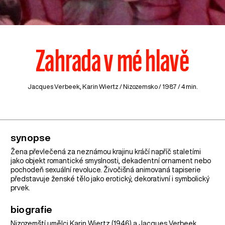
Zahrada v mé hlavě
Jacques Verbeek, Karin Wiertz /
Nizozemsko
/ 1987 / 4 min.
synopse
Žena převlečená za neznámou krajinu kráčí napříč staletími
jako objekt romantické smyslnosti, dekadentní ornament nebo
pochodeň sexuální revoluce. Živočišná animovaná tapiserie
představuje ženské tělo jako erotický, dekorativní i symbolický
prvek.
biografie
Nizozemští umělci Karin Wiertz (1946) a Jacques Verbeek