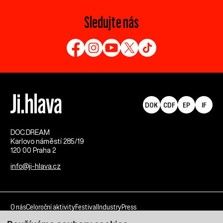
Sledujte nás
DOK
CDF
EP
IF
DOC.DREAM​
Karlovo náměstí 285/19
120 00 Praha 2
info@ji-hlava.cz
O nás
Celoroční aktivity
Festival
Industry
Press