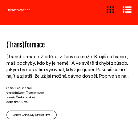
Resetovat filtr
(Trans)formace
(Trans)formace. Z dítěte, z ženy na muže. Stojíš na hranici,
máš pochyby, kdo by je neměl. A ve světě ti chybí způsob,
jakým by ses s tím vyrovnal, když jsi queer. Pokusíš se ho
najít a zjistíš, že už jsi možná dávno dospěl. Poprvé se na...
režie: Eliáš Doležílek
originální název: (Trans)formace
země: Česká republika
délka filmu: 10 min.
Ji.hlava Online, My Street Films