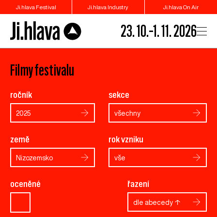
Ji.hlava Festival
Ji.hlava Industry
Ji.hlava On Air
23. 10.–1. 11. 2026
Filmy festivalu
ročník
sekce
2025
všechny
země
rok vzniku
Nizozemsko
vše
oceněné
řazení
dle abecedy ↑