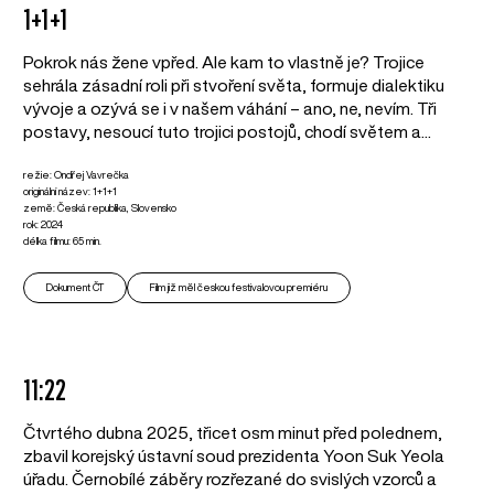
1+1+1
Pokrok nás žene vpřed. Ale kam to vlastně je? Trojice
sehrála zásadní roli při stvoření světa, formuje dialektiku
vývoje a ozývá se i v našem váhání – ano, ne, nevím. Tři
postavy, nesoucí tuto trojici postojů, chodí světem a...
režie: Ondřej Vavrečka
originální název: 1+1+1
země: Česká republika, Slovensko
rok: 2024
délka filmu: 65 min.
Dokument ČT
Film již měl českou festivalovou premiéru
11:22
Čtvrtého dubna 2025, třicet osm minut před polednem,
zbavil korejský ústavní soud prezidenta Yoon Suk Yeola
úřadu. Černobílé záběry rozřezané do svislých vzorců a