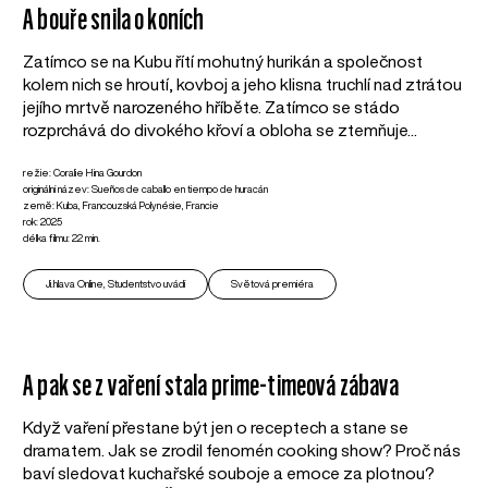
A bouře snila o koních
Zatímco se na Kubu řítí mohutný hurikán a společnost
kolem nich se hroutí, kovboj a jeho klisna truchlí nad ztrátou
jejího mrtvě narozeného hříběte. Zatímco se stádo
rozprchává do divokého křoví a obloha se ztemňuje...
režie: Coralie Hina Gourdon
originální název: Sueños de caballo en tiempo de huracán
země: Kuba, Francouzská Polynésie, Francie
rok: 2025
délka filmu: 22 min.
Ji.hlava Online, Studentstvo uvádí
Světová premiéra
A pak se z vaření stala prime-timeová zábava
Když vaření přestane být jen o receptech a stane se
dramatem. Jak se zrodil fenomén cooking show? Proč nás
baví sledovat kuchařské souboje a emoce za plotnou?