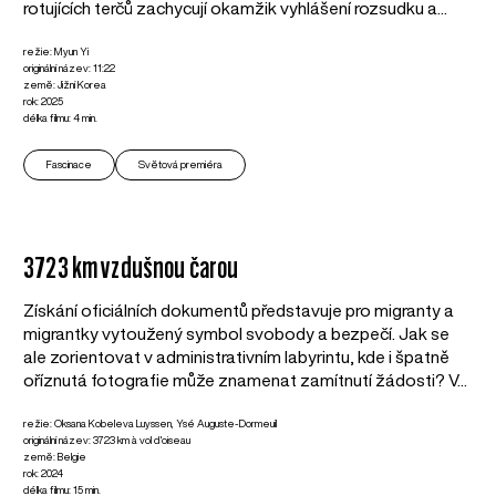
rotujících terčů zachycují okamžik vyhlášení rozsudku a...
režie: Myun Yi
originální název: 11:22
země: Jižní Korea
rok: 2025
délka filmu: 4 min.
Fascinace
Světová premiéra
3723 km vzdušnou čarou
Získání oficiálních dokumentů představuje pro migranty a
migrantky vytoužený symbol svobody a bezpečí. Jak se
ale zorientovat v administrativním labyrintu, kde i špatně
oříznutá fotografie může znamenat zamítnutí žádosti? V...
režie: Oksana Kobeleva Luyssen, Ysé Auguste-Dormeuil
originální název: 3723 km à vol d'oiseau
země: Belgie
rok: 2024
délka filmu: 15 min.