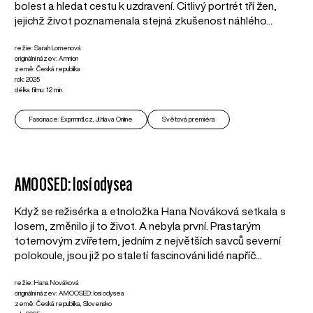
bolest a hledat cestu k uzdravení. Citlivý portrét tří žen,
jejichž život poznamenala stejná zkušenost náhlého...
režie: Sarah Lomenová
originální název: Amnion
země: Česká republika
rok: 2025
délka filmu: 12 min.
Fascinace: Exprmntl.cz, Ji.hlava Online
Světová premiéra
AMOOSED: losí odysea
Když se režisérka a etnoložka Hana Nováková setkala s
losem, změnilo jí to život. A nebyla první. Prastarým
totemovým zvířetem, jedním z největších savců severní
polokoule, jsou již po staletí fascinováni lidé napříč...
režie: Hana Nováková
originální název: AMOOSED: losí odysea
země: Česká republika, Slovensko