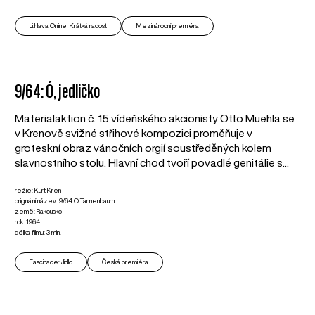
Ji.hlava Online, Krátká radost
Mezinárodní premiéra
9/64: Ó, jedličko
Materialaktion č. 15 vídeňského akcionisty Otto Muehla se
v Krenově svižné střihové kompozici proměňuje v
groteskní obraz vánočních orgií soustředěných kolem
slavnostního stolu. Hlavní chod tvoří povadlé genitálie s...
režie: Kurt Kren
originální název: 9/64 O Tannenbaum
země: Rakousko
rok: 1964
délka filmu: 3 min.
Fascinace: Jídlo
Česká premiéra