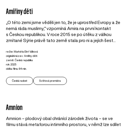
Amiřiny děti
„O této zemi jsme věděli jen to, že je uprostřed Evropy a že
nemá ráda muslimy,“ vzpomíná Amira na první kontakt
s Českou republikou. V roce 2015 se po útěku z válkou
zmítané Sýrie právě tato země stala pro ni a jejích šest...
režie: Markéta Ekrt Válková
originální název: Amiřiny děti
země: Česká republika
rok: 2025
délka filmu: 84 min.
Česká radost
Světová premiéra
Amnion
Amnion – plodový obal chránící zárodek života – se ve
filmu stává metaforou intimního prostoru, v němž lze sdílet