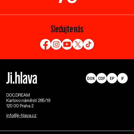
Sledujte nás
DOK
CDF
EP
IF
DOC.DREAM​
Karlovo náměstí 285/19
120 00 Praha 2
info@ji-hlava.cz