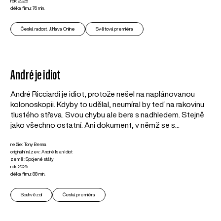
rok: 2025
délka filmu: 76 min.
Česká radost, Ji.hlava Online
Světová premiéra
André je idiot
André Ricciardi je idiot, protože nešel na naplánovanou
kolonoskopii. Kdyby to udělal, neumíral by teď na rakovinu
tlustého střeva. Svou chybu ale bere s nadhledem. Stejně
jako všechno ostatní. Ani dokument, v němž se s...
režie: Tony Benna
originální název: André Is an Idiot
země: Spojené státy
rok: 2025
délka filmu: 88 min.
Souhvězdí
Česká premiéra