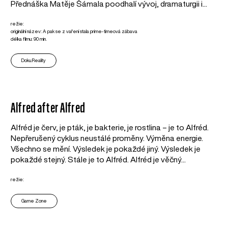
Přednáška Matěje Šámala poodhalí vývoj, dramaturgii i...
režie:
originální název: A pak se z vaření stala prime-timeová zábava
délka filmu: 90 min.
Doku.Reality
Alfred after Alfred
Alfréd je červ, je pták, je bakterie, je rostlina – je to Alfréd.
Nepřerušený cyklus neustálé proměny. Výměna energie.
Všechno se mění. Výsledek je pokaždé jiný. Výsledek je
pokaždé stejný. Stále je to Alfréd. Alfréd je věčný...
režie:
Game Zone