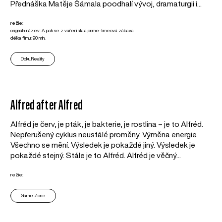
Přednáška Matěje Šámala poodhalí vývoj, dramaturgii i...
režie:
originální název: A pak se z vaření stala prime-timeová zábava
délka filmu: 90 min.
Doku.Reality
Alfred after Alfred
Alfréd je červ, je pták, je bakterie, je rostlina – je to Alfréd.
Nepřerušený cyklus neustálé proměny. Výměna energie.
Všechno se mění. Výsledek je pokaždé jiný. Výsledek je
pokaždé stejný. Stále je to Alfréd. Alfréd je věčný...
režie:
Game Zone