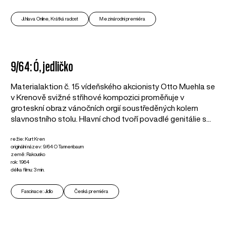
Ji.hlava Online, Krátká radost
Mezinárodní premiéra
9/64: Ó, jedličko
Materialaktion č. 15 vídeňského akcionisty Otto Muehla se
v Krenově svižné střihové kompozici proměňuje v
groteskní obraz vánočních orgií soustředěných kolem
slavnostního stolu. Hlavní chod tvoří povadlé genitálie s...
režie: Kurt Kren
originální název: 9/64 O Tannenbaum
země: Rakousko
rok: 1964
délka filmu: 3 min.
Fascinace: Jídlo
Česká premiéra