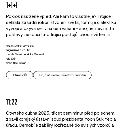
1+1+1
Pokrok nás žene vpřed. Ale kam to vlastně je? Trojice
sehrála zásadní roli při stvoření světa, formuje dialektiku
vývoje a ozývá se i v našem váhání – ano, ne, nevím. Tři
postavy, nesoucí tuto trojici postojů, chodí světem a...
režie: Ondřej Vavrečka
originální název: 1+1+1
země: Česká republika, Slovensko
rok: 2024
délka filmu: 65 min.
Dokument ČT
Film již měl českou festivalovou premiéru
11:22
Čtvrtého dubna 2025, třicet osm minut před polednem,
zbavil korejský ústavní soud prezidenta Yoon Suk Yeola
úřadu. Černobílé záběry rozřezané do svislých vzorců a