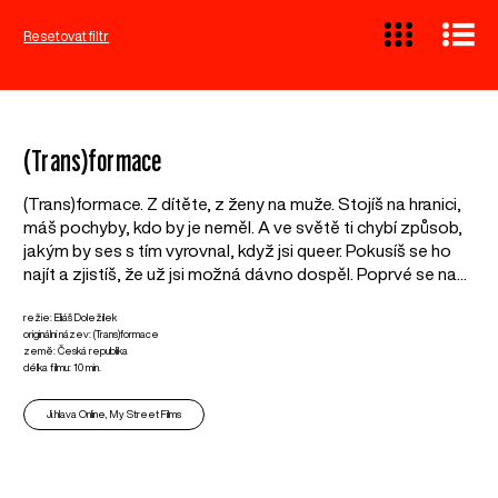
Resetovat filtr
(Trans)formace
(Trans)formace. Z dítěte, z ženy na muže. Stojíš na hranici,
máš pochyby, kdo by je neměl. A ve světě ti chybí způsob,
jakým by ses s tím vyrovnal, když jsi queer. Pokusíš se ho
najít a zjistíš, že už jsi možná dávno dospěl. Poprvé se na...
režie: Eliáš Doležílek
originální název: (Trans)formace
země: Česká republika
délka filmu: 10 min.
Ji.hlava Online, My Street Films