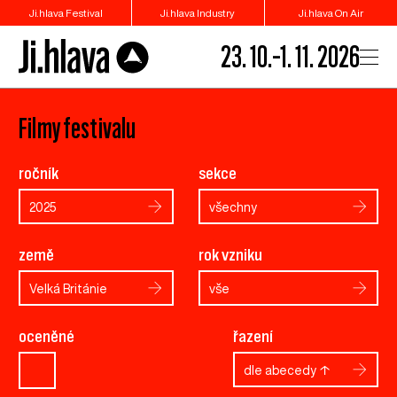
Ji.hlava Festival
Ji.hlava Industry
Ji.hlava On Air
23. 10.–1. 11. 2026
Filmy festivalu
ročník
sekce
2025
všechny
země
rok vzniku
Velká Británie
vše
oceněné
řazení
dle abecedy ↑