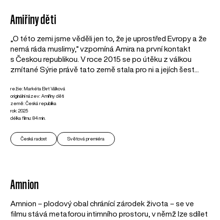
Amiřiny děti
„O této zemi jsme věděli jen to, že je uprostřed Evropy a že
nemá ráda muslimy,“ vzpomíná Amira na první kontakt
s Českou republikou. V roce 2015 se po útěku z válkou
zmítané Sýrie právě tato země stala pro ni a jejích šest...
režie: Markéta Ekrt Válková
originální název: Amiřiny děti
země: Česká republika
rok: 2025
délka filmu: 84 min.
Česká radost
Světová premiéra
Amnion
Amnion – plodový obal chránící zárodek života – se ve
filmu stává metaforou intimního prostoru, v němž lze sdílet