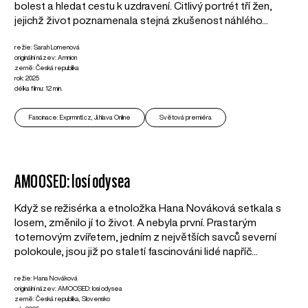
bolest a hledat cestu k uzdravení. Citlivý portrét tří žen,
jejichž život poznamenala stejná zkušenost náhlého...
režie: Sarah Lomenová
originální název: Amnion
země: Česká republika
rok: 2025
délka filmu: 12 min.
Fascinace: Exprmntl.cz, Ji.hlava Online
Světová premiéra
AMOOSED: losí odysea
Když se režisérka a etnoložka Hana Nováková setkala s
losem, změnilo jí to život. A nebyla první. Prastarým
totemovým zvířetem, jedním z největších savců severní
polokoule, jsou již po staletí fascinováni lidé napříč...
režie: Hana Nováková
originální název: AMOOSED: losí odysea
země: Česká republika, Slovensko