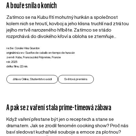
A bouře snila o koních
Zatímco se na Kubu řítí mohutný hurikán a společnost
kolem nich se hroutí, kovboj a jeho klisna truchlí nad ztrátou
jejího mrtvě narozeného hříběte. Zatímco se stádo
rozprchává do divokého křoví a obloha se ztemňuje...
režie: Coralie Hina Gourdon
originální název: Sueños de caballo en tiempo de huracán
země: Kuba, Francouzská Polynésie, Francie
rok: 2025
délka filmu: 22 min.
Ji.hlava Online, Studentstvo uvádí
Světová premiéra
A pak se z vaření stala prime-timeová zábava
Když vaření přestane být jen o receptech a stane se
dramatem. Jak se zrodil fenomén cooking show? Proč nás
baví sledovat kuchařské souboje a emoce za plotnou?