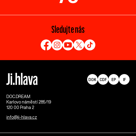
Sledujte nás
DOK
CDF
EP
IF
DOC.DREAM​
Karlovo náměstí 285/19
120 00 Praha 2
info@ji-hlava.cz