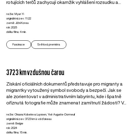
rotujících terčů zachycují okamžik vyhlášení rozsudku a...
režie: Myun Yi
originální název: 11:22
země: Jižní Korea
rok: 2025
délka filmu: 4 min.
Fascinace
Světová premiéra
3723 km vzdušnou čarou
Získání oficiálních dokumentů představuje pro migranty a
migrantky vytoužený symbol svobody a bezpečí. Jak se
ale zorientovat v administrativním labyrintu, kde i špatně
oříznutá fotografie může znamenat zamítnutí žádosti? V...
režie: Oksana Kobeleva Luyssen, Ysé Auguste-Dormeuil
originální název: 3723 km à vol d'oiseau
země: Belgie
rok: 2024
délka filmu: 15 min.