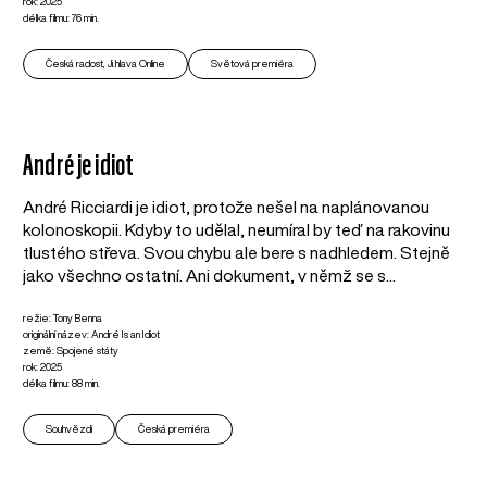
rok: 2025
délka filmu: 76 min.
Česká radost, Ji.hlava Online
Světová premiéra
André je idiot
André Ricciardi je idiot, protože nešel na naplánovanou
kolonoskopii. Kdyby to udělal, neumíral by teď na rakovinu
tlustého střeva. Svou chybu ale bere s nadhledem. Stejně
jako všechno ostatní. Ani dokument, v němž se s...
režie: Tony Benna
originální název: André Is an Idiot
země: Spojené státy
rok: 2025
délka filmu: 88 min.
Souhvězdí
Česká premiéra