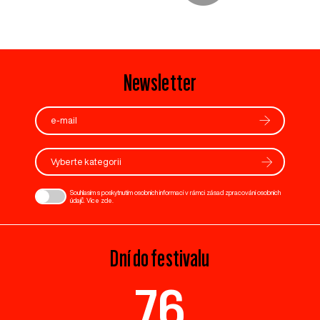
Newsletter
Vyberte kategorii
Souhlasím s poskytnutím osobních informací v rámci zásad zpracování osobních
údajů. Více
zde
.
Dní do festivalu
76