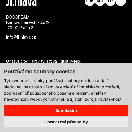
DOK
CDF
EP
IF
DOC.DREAM​
Karlovo náměstí 285/19
120 00 Praha 2
info@ji-hlava.cz
O nás
Celoroční aktivity
Festival
Industry
Press
Používáme soubory cookies
Kdo jsme
Kontakt
Tyto webové stránky používají soubory cookies a další
sledovací nástroje s cílem vylepšení uživatelského prostředí,
Partnerství
Pracovní příležitosti
zobrazení přizpůsobeného obsahu a reklam, analýzy
Programové sekce
Přihlášení filmu
návštěvnosti webových stránek a zjištění zdroje návštěvnosti.
GDPR
Ji.hlava udržitelná
Souhlasím
Všechna práva vyhrazena DOC.DREAM services s. r. o.
Upravit mé předvolby
Zásady zpracování osobních údajů pro MFDF Ji.hlava
zde