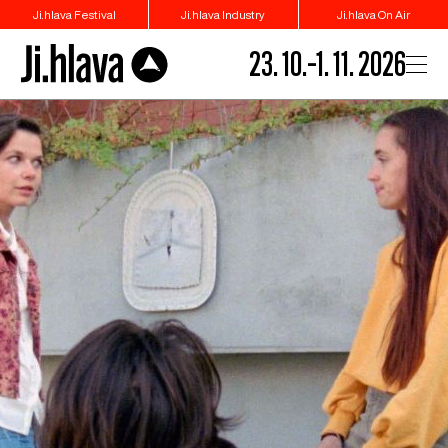
Ji.hlava Festival
Ji.hlava Industry
Ji.hlava On Air
23. 10.–1. 11. 2026