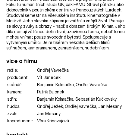
Fakultu humanitních studií UK, pak FAMU. Strávil půl roku jako
dobrovolník v poutnickém centru ve francouzských Lurdech.
Studoval semestr na Všeruském institutu kinematografie v
Moskvě. Jeho hlavním zájmem je vnitřní a vnější život. Pracuje
se slovy, zvuky a obrazy – např. s obrazem širokým 16 mm. Jeho
díla nemají většinou definitivní, uzavřenou formu, neboť formu
mohou vnímat pouze svobodné bytosti. Spolupracuje s
výtvarnými umělci. Je režisérem několika delších filmů,
střihačem, kameramanem, zahradníkem, hudebníkem.
více o filmu
režie:
Ondřej Vavrečka
producent:
Vít Janeček
scénář:
Benjamin Kolmačka, Ondřej Vavrečka
kamera:
Patrik Balonek
střih:
Banjamín Kolmačka, Sebastián Kučkovský
hudba:
Ondřej Ježek, Ondřej Vavrečka, Jan Mesany
zvuk:
Jan Mesany
koproducent:
Věra Krincvajová
kontakt