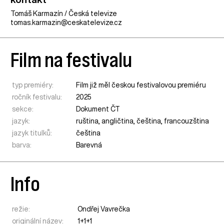
Tomáš Karmazín / Česká televize
tomas.karmazin@ceskatelevize.cz
Film na festivalu
typ premiéry:
Film již měl českou festivalovou premiéru
ročník festivalu:
2025
sekce:
Dokument ČT
jazyk:
ruština, angličtina, čeština, francouzština
jazyk titulků:
čeština
barva:
Barevná
Info
režie:
Ondřej Vavrečka
originální název:
1+1+1