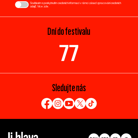
Souhlasím s poskytnutím osobních informací v rámci zásad zpracování osobních
údajů. Více
zde
.
Dní do festivalu
77
Sledujte nás