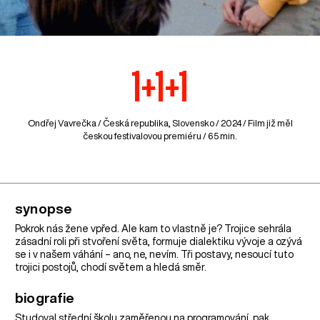
1+1+1
Ondřej Vavrečka /
Česká republika
,
Slovensko
/ 2024 / Film již měl
českou festivalovou premiéru / 65 min.
synopse
Pokrok nás žene vpřed. Ale kam to vlastně je? Trojice sehrála
zásadní roli při stvoření světa, formuje dialektiku vývoje a ozývá
se i v našem váhání – ano, ne, nevím. Tři postavy, nesoucí tuto
trojici postojů, chodí světem a hledá směr.
biografie
Studoval střední školu zaměřenou na programování, pak