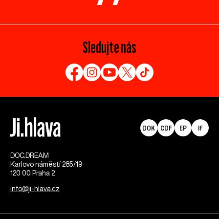
Sledujte nás
DOK
CDF
EP
IF
DOC.DREAM​
Karlovo náměstí 285/19
120 00 Praha 2
info@ji-hlava.cz