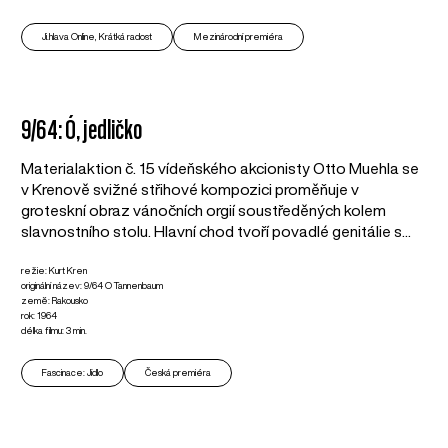
Ji.hlava Online, Krátká radost
Mezinárodní premiéra
9/64: Ó, jedličko
Materialaktion č. 15 vídeňského akcionisty Otto Muehla se
v Krenově svižné střihové kompozici proměňuje v
groteskní obraz vánočních orgií soustředěných kolem
slavnostního stolu. Hlavní chod tvoří povadlé genitálie s...
režie: Kurt Kren
originální název: 9/64 O Tannenbaum
země: Rakousko
rok: 1964
délka filmu: 3 min.
Fascinace: Jídlo
Česká premiéra