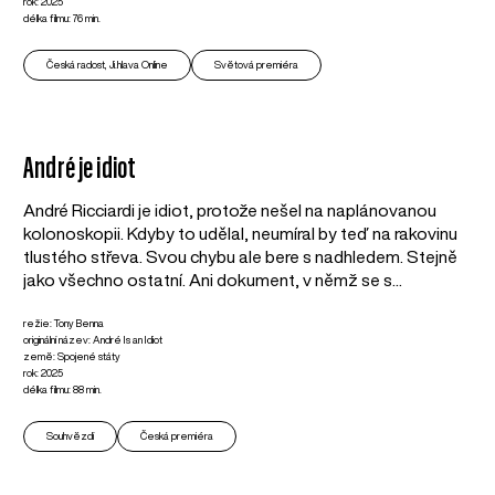
rok: 2025
délka filmu: 76 min.
Česká radost, Ji.hlava Online
Světová premiéra
André je idiot
André Ricciardi je idiot, protože nešel na naplánovanou
kolonoskopii. Kdyby to udělal, neumíral by teď na rakovinu
tlustého střeva. Svou chybu ale bere s nadhledem. Stejně
jako všechno ostatní. Ani dokument, v němž se s...
režie: Tony Benna
originální název: André Is an Idiot
země: Spojené státy
rok: 2025
délka filmu: 88 min.
Souhvězdí
Česká premiéra