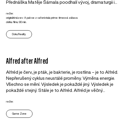
Přednáška Matěje Šámala poodhalí vývoj, dramaturgii i...
režie:
originální název: A pak se z vaření stala prime-timeová zábava
délka filmu: 90 min.
Doku.Reality
Alfred after Alfred
Alfréd je červ, je pták, je bakterie, je rostlina – je to Alfréd.
Nepřerušený cyklus neustálé proměny. Výměna energie.
Všechno se mění. Výsledek je pokaždé jiný. Výsledek je
pokaždé stejný. Stále je to Alfréd. Alfréd je věčný...
režie:
Game Zone