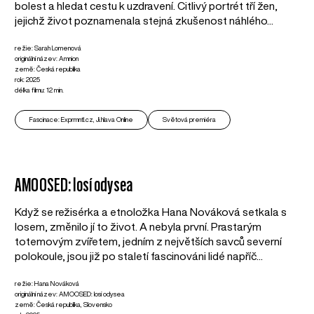
bolest a hledat cestu k uzdravení. Citlivý portrét tří žen,
jejichž život poznamenala stejná zkušenost náhlého...
režie: Sarah Lomenová
originální název: Amnion
země: Česká republika
rok: 2025
délka filmu: 12 min.
Fascinace: Exprmntl.cz, Ji.hlava Online
Světová premiéra
AMOOSED: losí odysea
Když se režisérka a etnoložka Hana Nováková setkala s
losem, změnilo jí to život. A nebyla první. Prastarým
totemovým zvířetem, jedním z největších savců severní
polokoule, jsou již po staletí fascinováni lidé napříč...
režie: Hana Nováková
originální název: AMOOSED: losí odysea
země: Česká republika, Slovensko