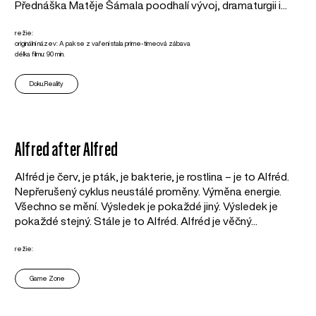
Přednáška Matěje Šámala poodhalí vývoj, dramaturgii i...
režie:
originální název: A pak se z vaření stala prime-timeová zábava
délka filmu: 90 min.
Doku.Reality
Alfred after Alfred
Alfréd je červ, je pták, je bakterie, je rostlina – je to Alfréd.
Nepřerušený cyklus neustálé proměny. Výměna energie.
Všechno se mění. Výsledek je pokaždé jiný. Výsledek je
pokaždé stejný. Stále je to Alfréd. Alfréd je věčný...
režie:
Game Zone