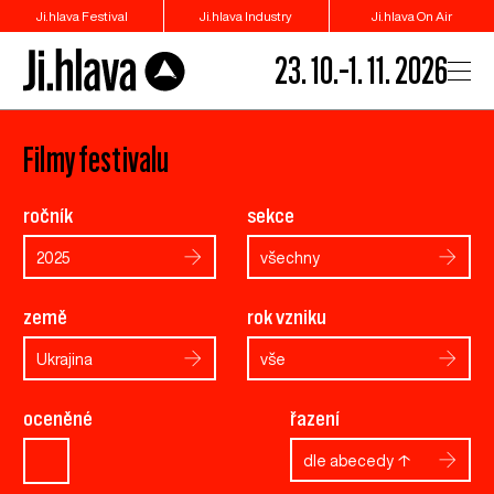
Ji.hlava Festival
Ji.hlava Industry
Ji.hlava On Air
23. 10.–1. 11. 2026
Filmy festivalu
ročník
sekce
2025
všechny
země
rok vzniku
Ukrajina
vše
oceněné
řazení
dle abecedy ↑