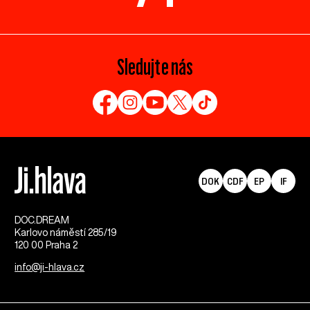
Sledujte nás
DOK
CDF
EP
IF
DOC.DREAM​
Karlovo náměstí 285/19
120 00 Praha 2
info@ji-hlava.cz