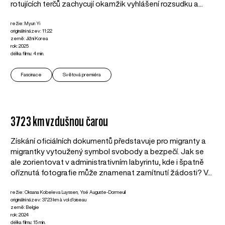
rotujících terčů zachycují okamžik vyhlášení rozsudku a...
režie: Myun Yi
originální název: 11:22
země: Jižní Korea
rok: 2025
délka filmu: 4 min.
Fascinace
Světová premiéra
3723 km vzdušnou čarou
Získání oficiálních dokumentů představuje pro migranty a
migrantky vytoužený symbol svobody a bezpečí. Jak se
ale zorientovat v administrativním labyrintu, kde i špatně
oříznutá fotografie může znamenat zamítnutí žádosti? V...
režie: Oksana Kobeleva Luyssen, Ysé Auguste-Dormeuil
originální název: 3723 km à vol d'oiseau
země: Belgie
rok: 2024
délka filmu: 15 min.