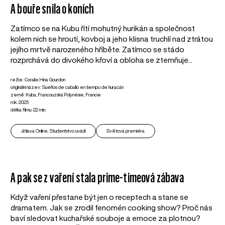
A bouře snila o koních
Zatímco se na Kubu řítí mohutný hurikán a společnost
kolem nich se hroutí, kovboj a jeho klisna truchlí nad ztrátou
jejího mrtvě narozeného hříběte. Zatímco se stádo
rozprchává do divokého křoví a obloha se ztemňuje...
režie: Coralie Hina Gourdon
originální název: Sueños de caballo en tiempo de huracán
země: Kuba, Francouzská Polynésie, Francie
rok: 2025
délka filmu: 22 min.
Ji.hlava Online, Studentstvo uvádí
Světová premiéra
A pak se z vaření stala prime-timeová zábava
Když vaření přestane být jen o receptech a stane se
dramatem. Jak se zrodil fenomén cooking show? Proč nás
baví sledovat kuchařské souboje a emoce za plotnou?