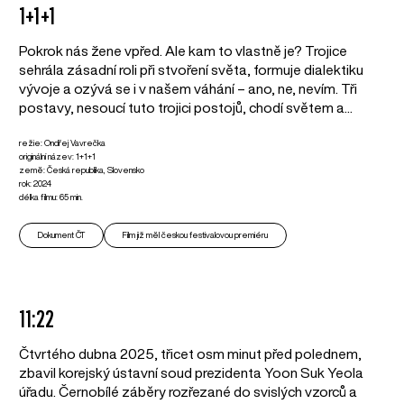
1+1+1
Pokrok nás žene vpřed. Ale kam to vlastně je? Trojice
sehrála zásadní roli při stvoření světa, formuje dialektiku
vývoje a ozývá se i v našem váhání – ano, ne, nevím. Tři
postavy, nesoucí tuto trojici postojů, chodí světem a...
režie: Ondřej Vavrečka
originální název: 1+1+1
země: Česká republika, Slovensko
rok: 2024
délka filmu: 65 min.
Dokument ČT
Film již měl českou festivalovou premiéru
11:22
Čtvrtého dubna 2025, třicet osm minut před polednem,
zbavil korejský ústavní soud prezidenta Yoon Suk Yeola
úřadu. Černobílé záběry rozřezané do svislých vzorců a