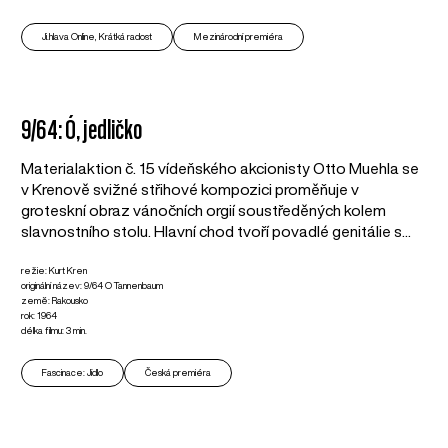
Ji.hlava Online, Krátká radost
Mezinárodní premiéra
9/64: Ó, jedličko
Materialaktion č. 15 vídeňského akcionisty Otto Muehla se
v Krenově svižné střihové kompozici proměňuje v
groteskní obraz vánočních orgií soustředěných kolem
slavnostního stolu. Hlavní chod tvoří povadlé genitálie s...
režie: Kurt Kren
originální název: 9/64 O Tannenbaum
země: Rakousko
rok: 1964
délka filmu: 3 min.
Fascinace: Jídlo
Česká premiéra