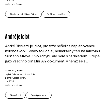
rok: 2025
délka filmu: 76 min.
Česká radost, Ji.hlava Online
Světová premiéra
André je idiot
André Ricciardi je idiot, protože nešel na naplánovanou
kolonoskopii. Kdyby to udělal, neumíral by teď na rakovinu
tlustého střeva. Svou chybu ale bere s nadhledem. Stejně
jako všechno ostatní. Ani dokument, v němž se s...
režie: Tony Benna
originální název: André Is an Idiot
země: Spojené státy
rok: 2025
délka filmu: 88 min.
Souhvězdí
Česká premiéra