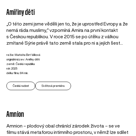
Amiřiny děti
„O této zemi jsme věděli jen to, že je uprostřed Evropy a že
nemá ráda muslimy,“ vzpomíná Amira na první kontakt
s Českou republikou. V roce 2015 se po útěku z válkou
zmítané Sýrie právě tato země stala pro ni a jejích šest...
režie: Markéta Ekrt Válková
originální název: Amiřiny děti
země: Česká republika
rok: 2025
délka filmu: 84 min.
Česká radost
Světová premiéra
Amnion
Amnion – plodový obal chránící zárodek života – se ve
filmu stává metaforou intimního prostoru, v němž lze sdílet