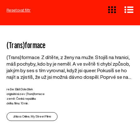
Resetovat filtr
(Trans)formace
(Trans)formace. Z dítěte, z ženy na muže. Stojíš na hranici,
máš pochyby, kdo by je neměl. A ve světě ti chybí způsob,
jakým by ses s tím vyrovnal, když jsi queer. Pokusíš se ho
najít a zjistíš, že už jsi možná dávno dospěl. Poprvé se na...
režie: Eliáš Doležílek
originální název: (Trans)formace
země: Česká republika
délka filmu: 10 min.
Ji.hlava Online, My Street Films