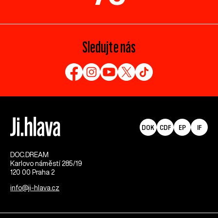
Sledujte nás
DOK
CDF
EP
IF
DOC.DREAM​
Karlovo náměstí 285/19
120 00 Praha 2
info@ji-hlava.cz