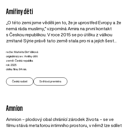
Amiřiny děti
„O této zemi jsme věděli jen to, že je uprostřed Evropy a že
nemá ráda muslimy,“ vzpomíná Amira na první kontakt
s Českou republikou. V roce 2015 se po útěku z válkou
zmítané Sýrie právě tato země stala pro ni a jejích šest...
režie: Markéta Ekrt Válková
originální název: Amiřiny děti
země: Česká republika
rok: 2025
délka filmu: 84 min.
Česká radost
Světová premiéra
Amnion
Amnion – plodový obal chránící zárodek života – se ve
filmu stává metaforou intimního prostoru, v němž lze sdílet