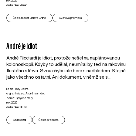
rok: 2025
délka filmu: 76 min.
Česká radost, Ji.hlava Online
Světová premiéra
André je idiot
André Ricciardi je idiot, protože nešel na naplánovanou
kolonoskopii. Kdyby to udělal, neumíral by teď na rakovinu
tlustého střeva. Svou chybu ale bere s nadhledem. Stejně
jako všechno ostatní. Ani dokument, v němž se s...
režie: Tony Benna
originální název: André Is an Idiot
země: Spojené státy
rok: 2025
délka filmu: 88 min.
Souhvězdí
Česká premiéra