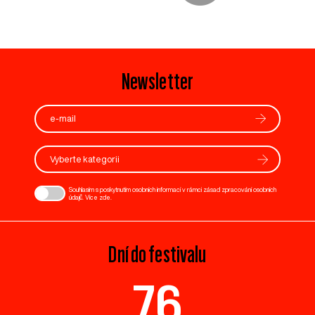
Newsletter
Vyberte kategorii
Souhlasím s poskytnutím osobních informací v rámci zásad zpracování osobních
údajů. Více
zde
.
Dní do festivalu
76