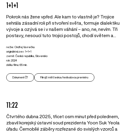
1+1+1
Pokrok nás žene vpřed. Ale kam to vlastně je? Trojice
sehrála zásadní roli při stvoření světa, formuje dialektiku
vývoje a ozývá se i v našem váhání – ano, ne, nevím. Tři
postavy, nesoucí tuto trojici postojů, chodí světem a...
režie: Ondřej Vavrečka
originální název: 1+1+1
země: Česká republika, Slovensko
rok: 2024
délka filmu: 65 min.
Dokument ČT
Film již měl českou festivalovou premiéru
11:22
Čtvrtého dubna 2025, třicet osm minut před polednem,
zbavil korejský ústavní soud prezidenta Yoon Suk Yeola
úřadu. Černobílé záběry rozřezané do svislých vzorců a