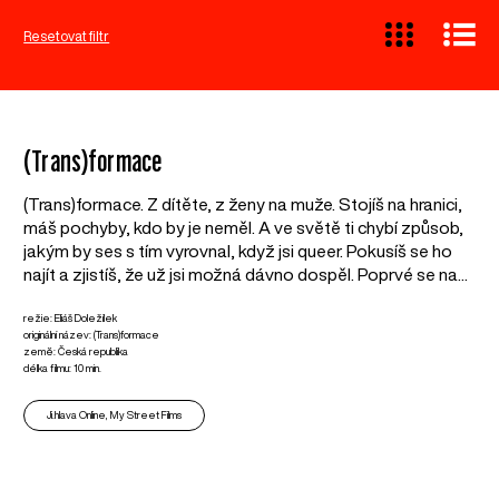
Resetovat filtr
(Trans)formace
(Trans)formace. Z dítěte, z ženy na muže. Stojíš na hranici,
máš pochyby, kdo by je neměl. A ve světě ti chybí způsob,
jakým by ses s tím vyrovnal, když jsi queer. Pokusíš se ho
najít a zjistíš, že už jsi možná dávno dospěl. Poprvé se na...
režie: Eliáš Doležílek
originální název: (Trans)formace
země: Česká republika
délka filmu: 10 min.
Ji.hlava Online, My Street Films