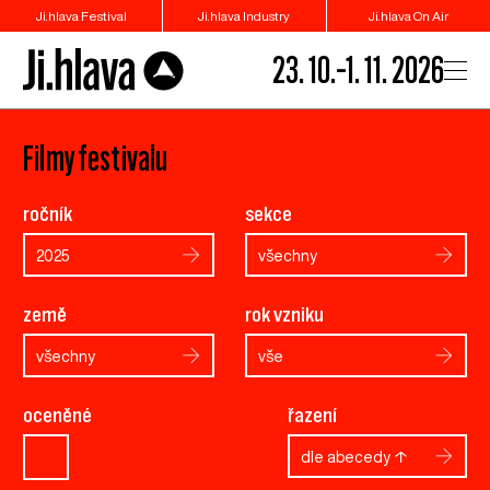
Ji.hlava Festival
Ji.hlava Industry
Ji.hlava On Air
23. 10.–1. 11. 2026
Filmy festivalu
ročník
sekce
2025
všechny
země
rok vzniku
všechny
vše
oceněné
řazení
dle abecedy ↑