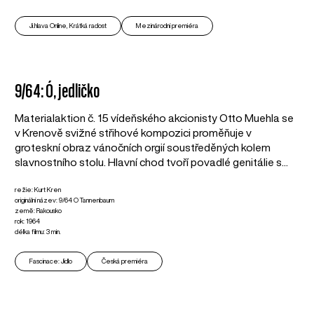
Ji.hlava Online, Krátká radost
Mezinárodní premiéra
9/64: Ó, jedličko
Materialaktion č. 15 vídeňského akcionisty Otto Muehla se
v Krenově svižné střihové kompozici proměňuje v
groteskní obraz vánočních orgií soustředěných kolem
slavnostního stolu. Hlavní chod tvoří povadlé genitálie s...
režie: Kurt Kren
originální název: 9/64 O Tannenbaum
země: Rakousko
rok: 1964
délka filmu: 3 min.
Fascinace: Jídlo
Česká premiéra