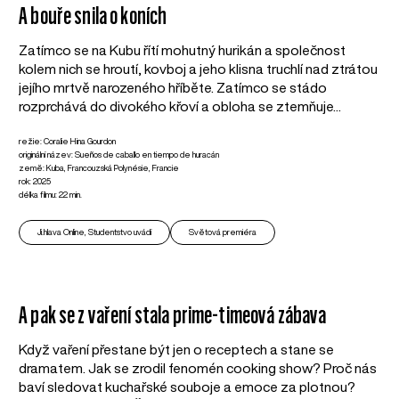
A bouře snila o koních
Zatímco se na Kubu řítí mohutný hurikán a společnost
kolem nich se hroutí, kovboj a jeho klisna truchlí nad ztrátou
jejího mrtvě narozeného hříběte. Zatímco se stádo
rozprchává do divokého křoví a obloha se ztemňuje...
režie: Coralie Hina Gourdon
originální název: Sueños de caballo en tiempo de huracán
země: Kuba, Francouzská Polynésie, Francie
rok: 2025
délka filmu: 22 min.
Ji.hlava Online, Studentstvo uvádí
Světová premiéra
A pak se z vaření stala prime-timeová zábava
Když vaření přestane být jen o receptech a stane se
dramatem. Jak se zrodil fenomén cooking show? Proč nás
baví sledovat kuchařské souboje a emoce za plotnou?