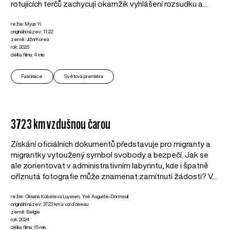
rotujících terčů zachycují okamžik vyhlášení rozsudku a...
režie: Myun Yi
originální název: 11:22
země: Jižní Korea
rok: 2025
délka filmu: 4 min.
Fascinace
Světová premiéra
3723 km vzdušnou čarou
Získání oficiálních dokumentů představuje pro migranty a
migrantky vytoužený symbol svobody a bezpečí. Jak se
ale zorientovat v administrativním labyrintu, kde i špatně
oříznutá fotografie může znamenat zamítnutí žádosti? V...
režie: Oksana Kobeleva Luyssen, Ysé Auguste-Dormeuil
originální název: 3723 km à vol d'oiseau
země: Belgie
rok: 2024
délka filmu: 15 min.