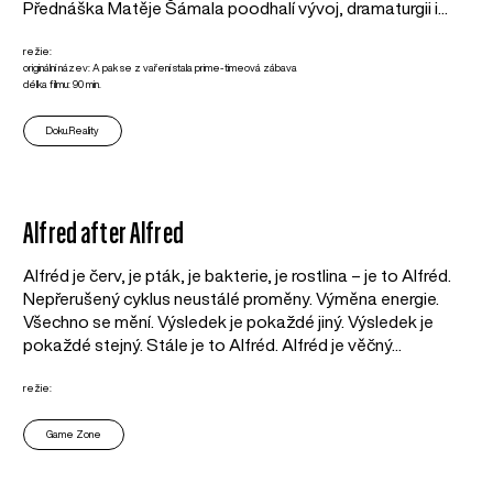
Přednáška Matěje Šámala poodhalí vývoj, dramaturgii i...
režie:
originální název: A pak se z vaření stala prime-timeová zábava
délka filmu: 90 min.
Doku.Reality
Alfred after Alfred
Alfréd je červ, je pták, je bakterie, je rostlina – je to Alfréd.
Nepřerušený cyklus neustálé proměny. Výměna energie.
Všechno se mění. Výsledek je pokaždé jiný. Výsledek je
pokaždé stejný. Stále je to Alfréd. Alfréd je věčný...
režie:
Game Zone