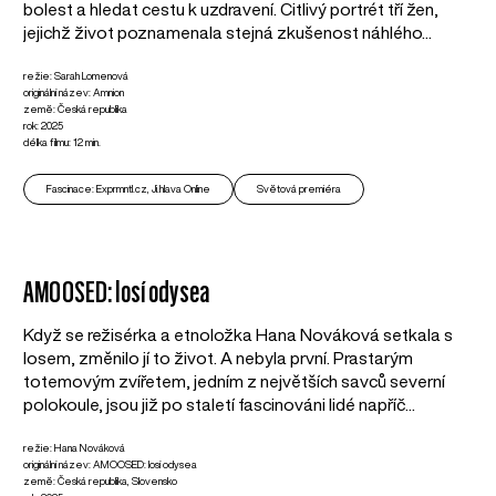
bolest a hledat cestu k uzdravení. Citlivý portrét tří žen,
jejichž život poznamenala stejná zkušenost náhlého...
režie: Sarah Lomenová
originální název: Amnion
země: Česká republika
rok: 2025
délka filmu: 12 min.
Fascinace: Exprmntl.cz, Ji.hlava Online
Světová premiéra
AMOOSED: losí odysea
Když se režisérka a etnoložka Hana Nováková setkala s
losem, změnilo jí to život. A nebyla první. Prastarým
totemovým zvířetem, jedním z největších savců severní
polokoule, jsou již po staletí fascinováni lidé napříč...
režie: Hana Nováková
originální název: AMOOSED: losí odysea
země: Česká republika, Slovensko