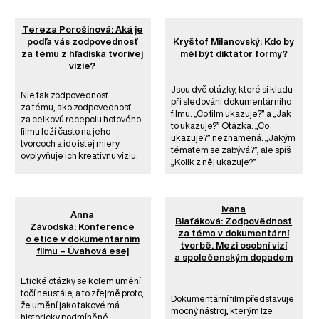
Tereza Porošinová: Aká je
podľa vás zodpovednosť
Kryštof Milanovský: Kdo by
za tému z hľadiska tvorivej
měl být diktátor formy?
vízie?
Jsou dvě otázky, které si kladu
Nie tak zodpovednosť
při sledování dokumentárního
za tému, ako zodpovednosť
filmu: „Co film ukazuje?” a „Jak
za celkovú recepciu hotového
to ukazuje?” Otázka: „Co
filmu leží často na jeho
ukazuje?” neznamená: „Jakým
tvorcoch a ido istej miery
tématem se zabývá?”, ale spíš
ovplyvňuje ich kreatívnu víziu.
„Kolik z něj ukazuje?”
Ivana
Anna
Blaťáková: Zodpovědnost
Závodská: Konference
za téma v dokumentární
o etice v dokumentárním
tvorbě. Mezi osobní vizí
filmu – Úvahová esej
a společenským dopadem
Etické otázky se kolem umění
točí neustále, a to zřejmě proto,
Dokumentární film představuje
že umění jako takové má
mocný nástroj, kterým lze
historicky podmíněné