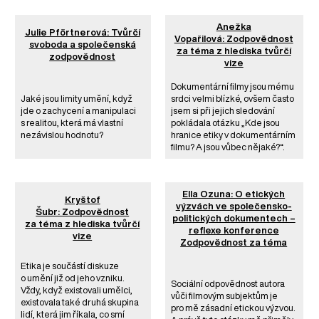
Anežka
Julie Pförtnerová: Tvůrčí
Vopařilová: Zodpovědnost
svoboda a společenská
za téma z hlediska tvůrčí
zodpovědnost
vize
Dokumentární filmy jsou mému
Jaké jsou limity umění, když
srdci velmi blízké, ovšem často
jde o zachycení a manipulaci
jsem si při jejich sledování
s realitou, která má vlastní
pokládala otázku „Kde jsou
nezávislou hodnotu?
hranice etiky v dokumentárním
filmu? A jsou vůbec nějaké?“.
Ella Ozuna: O etických
Kryštof
výzvách ve společensko-
Šubr: Zodpovědnost
politických dokumentech –
za téma z hlediska tvůrčí
reflexe konference
vize
Zodpovědnost za téma
Etika je součástí diskuze
o umění již od jeho vzniku.
Sociální odpovědnost autora
Vždy, když existovali umělci,
vůči filmovým subjektům je
existovala také druhá skupina
pro mě zásadní etickou výzvou.
lidí, která jim říkala, co smí