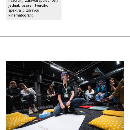
názorů (tj. zdravou společnost),
jednak rozšíření tvůrčího
spektra (tj. zdravou
kinematografii).