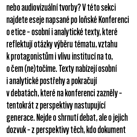
nebo audiovizuální tvorby? V této sekci
najdete eseje napsané po loňské Konferenci
o etice – osobní i analytické texty, které
reflektují otázky výběru tématu, vztahu
k protagonistům i vlivu institucí na to,
o čem (ne)točíme. Texty nabízejí osobní
i analytické postřehy a pokračují
v debatách, které na konferenci zazněly –
tentokrát z perspektivy nastupující
generace. Nejde o shrnutí debat, ale o jejich
dozvuk – z perspektivy těch, kdo dokument