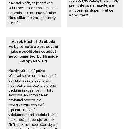
A právě tyto otázky mě přiměly
a nesmí tvořit, co je správné
přemýšlet systematičtějším
zobrazovat a co naopak nesmí
a hlubším přístupem k etice
ani zmínit. U dokumentárního
v dokumentu.
filmu etika získává zcela nový
rozměr.
Marek Kuchař: Svoboda
volby tématu a zpracování
jako nedělitelná součást
autonomie tvorby: Hranice
Evropy vs V síti
Každý tvůrce má právo
věnovat se tomu, co ho zajímá,
čemu přisuzuje esenciální
hodnotu, či co rezonuje s jeho
osobními zkušenostmi. Tato
svoboda je klíčová nejen
pro tvůrčí proces, ale
i pro diverzitu pohledů
a pluralitu názorů
v dokumentární produkci jako
celku, což podporuje jednak
širší spektrum společenských