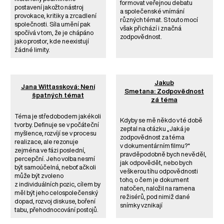
formovat veřejnou debatu
postavení jakožto nástroj
a společenské vnímání
provokace, kritiky a zrcadlení
různých témat. S touto mocí
společnosti. Síla umění pak
však přichází i značná
spočívá v tom, že je chápáno
zodpovědnost.
jako prostor, kde neexistují
žádné limity.
Jakub
Jana Wittassková: Není
Smetana: Zodpovědnost
špatných témat
zá téma
Téma je středobodem jakékoli
Kdyby se mě někdo v té době
tvorby. Definuje se v počáteční
zeptal na otázku „Jaká je
myšlence, rozvíjí se v procesu
zodpovědnost za téma
realizace, ale rezonuje
v dokumentárním filmu?“
zejména ve fázi poslední,
pravděpodobně bych nevěděl,
percepční. Jeho volba nesmí
jak odpovědět, nebo bych
být samoúčelná, neboť ačkoli
veškerou tíhu odpovědnosti
může být zvoleno
toho, o čem je dokument
z individuálních pozic, cílem by
natočen, naložil na ramena
měl být jeho celospolečenský
režisérů, pod nimiž dané
dopad, rozvoj diskuse, boření
snímky vznikají
tabu, přehodnocování postojů.