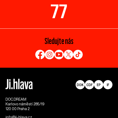
77
Sledujte nás
DOK
CDF
EP
IF
DOC.DREAM​
Karlovo náměstí 285/19
120 00 Praha 2
info@ji-hlava.cz