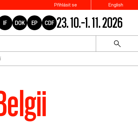
Přihlásit se
English
23. 10.–1. 11. 2026
IF
DOK
EP
CDF
í
Belgii