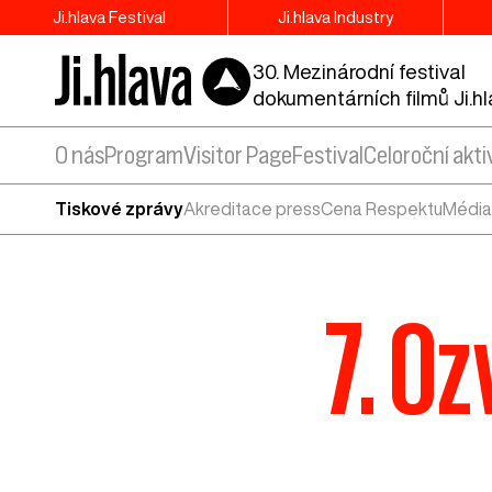
Ji.hlava Festival
Ji.hlava Industry
30. Mezinárodní festival
dokumentárních filmů Ji.h
O nás
Program
Visitor Page
Festival
Celoroční akti
Tiskové zprávy
Akreditace press
Cena Respektu
Média
7. Oz