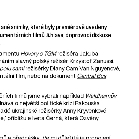
brané snímky, které byly premiérově uvedeny
mentárních filmů Ji.hlava, doprovodí diskuse
.
rlamentu
Hovory s TGM
režiséra Jakuba
znáním slavný polský režisér Krzystof Zanussi.
polu sami
režisérky Diany Cam Van Nguyenové,
entální film, nebo na dokument
Central Bus
ičních filmů jsme vybrali například
Waldheimův
ává o největší politické krizi Rakouska
adé ukrajinské režisérky Anny Kryvenkové
 přibližuje Iveta Černá, která Ozvěny
ů a přednášky. „Velmi důležité je propojení