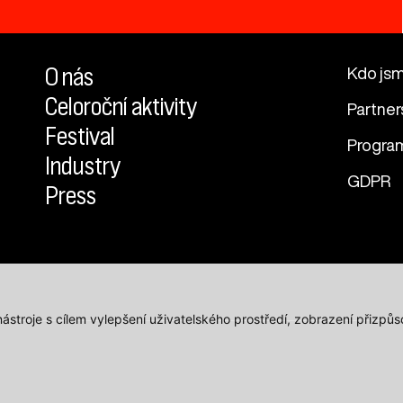
O nás
Kdo js
Celoroční aktivity
Partner
Festival
Progra
Industry
GDPR
Press
 nástroje s cílem vylepšení uživatelského prostředí, zobrazení přiz