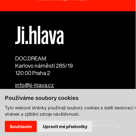
DOC.DREAM​
Karlovo náměstí 285/19
120 00 Praha 2
info@ji-hlava.cz
Používáme soubory cookies
Tyto webové stránky používají soubory cookies a další sledovací
stránek a zjištění zdroje návštěvnosti.
Všechna práva vyhrazena DOC.DREAM services s. r. o.
Zásady zpracování osobních údajů pro MFDF Ji.hlava
zde
Souhlasím
Upravit mé předvolby