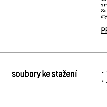
s 
Sa
sty
P
soubory ke stažení