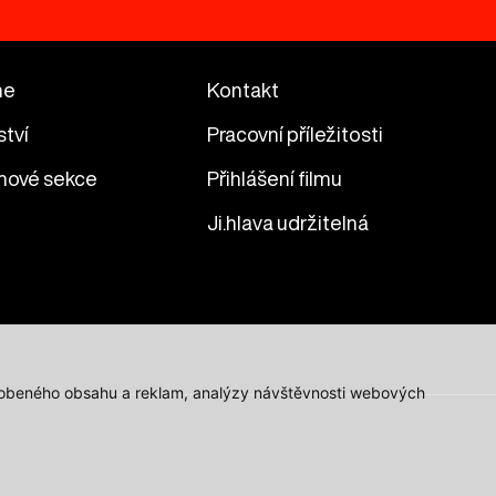
me
Kontakt
ství
Pracovní příležitosti
mové sekce
Přihlášení filmu
Ji.hlava udržitelná
působeného obsahu a reklam, analýzy návštěvnosti webových