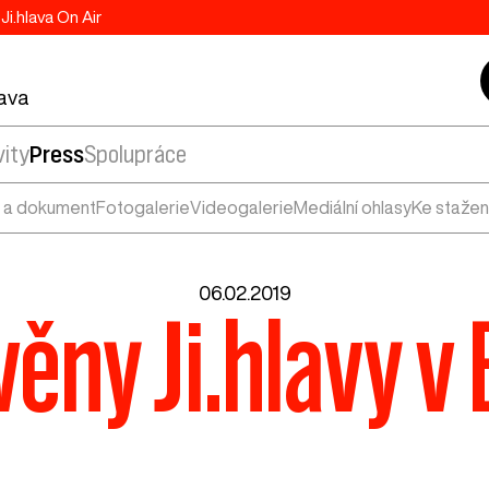
Ji.hlava On Air
lava
vity
Press
Spolupráce
 a dokument
Fotogalerie
Videogalerie
Mediální ohlasy
Ke stažen
06.02.2019
věny Ji.hlavy v 