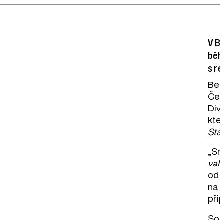
V B
bě
s r
Be
Čer
Di
kt
St
„Sn
val
od
na
při
So