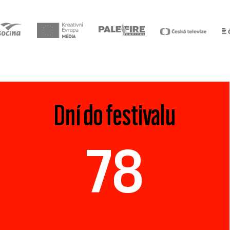
Dní do festivalu
78