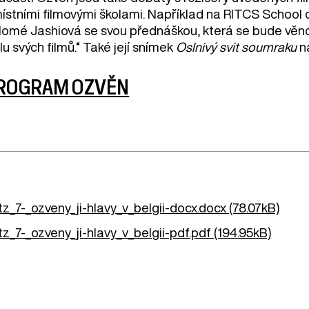
místními filmovými školami. Například na RITCS School
lomé Jashiová se svou přednáškou, která se bude věno
lu svých filmů.“ Také její snímek
Oslnivý svit soumraku
na
ROGRAM OZVĚN
tz_7-_ozveny_ji-hlavy_v_belgii-docx.docx (78.07kB)
tz_7-_ozveny_ji-hlavy_v_belgii-pdf.pdf (194.95kB)