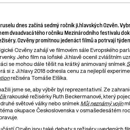
ruselu dnes začíná sedmý ročník ji.hlavských Ozvěn. Vy
hem dvaadvacátého ročníku Mezinárodního festivalu doku
ežiséry. Ozvěny promítnou jedenáct filmů a potrvají týden
lgické Ozvěny zahájí ve filmovém sále Evropského pa
venky. Jeho film na loňské Ji.hlavě ocenil zvláštním u
váci se mohou dále těšit na krátký animovaný snímek
S
erá si z Ji.hlavy 2018 odnesla cenu za nejlepší experim
ation
režiséra Tomáše Elšíka.
ažili jsme se, aby výběr byl reprezentativní. Ze zahran
čík
rakouské režisérky Ruth Beckermanové, který pojedn
 druhé světové války nebo snímek
Můj neznámý vojín
ml
 téma okupace Československa v osmašedesátém roce,“
pravuje.
učástí Ozvěn jsou také debaty s režiséry uvedených film