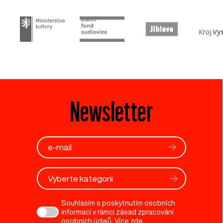
Newsletter
Vyberte kategorii
Souhlasím s poskytnutím osobních
informací v rámci zásad zpracování
osobních údajů. Více
zde
.