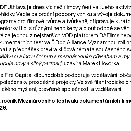
F Ji.hlava je dnes víc než filmový festival. Jeho aktiv
hlídky. Vedle celoroční podpory vzniku a vývoje dokume
gramy pro filmové tvůrce a tvůrkyně, připravuje kurátor
eniorky i lidi s různými hendikepy a dlouhodobě se věnu
ké za jednou z nejstarších VOD platforem DAFilms neb
kumentárních festivalů Doc Alliance. Významnou roli hr
bat a přednášek otevírá klíčová témata současného sv
dělávací a inovační hub s mezinárodním přesahem a my 
upuje nový a silný partner
,“ uzavírá Marek Hovorka.
le Fire Capital dlouhodobě podporuje vzdělávání, obča
společensky prospěšné projekty. Ve své filantropické 
tického myšlení, otevřené společnosti a vzdělávání.
. ročník Mezinárodního festivalu dokumentárních filmů 
26.