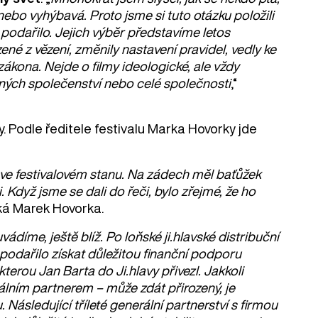
nebo vyhýbavá. Proto jsme si tuto otázku položili
to podařilo. Jejich výběr představíme letos
ené z vězení, změnily nastavení pravidel, vedly ke
kona. Nejde o filmy ideologické, ale vždy
různých společenství nebo celé společnosti
,“
ky. Podle ředitele festivalu Marka Hovorky jde
ě ve festivalovém stanu. Na zádech měl baťůžek
i. Když jsme se dali do řeči, bylo zřejmé, že ho
říká Marek Hovorka.
vádíme, ještě blíž. Po loňské ji.hlavské distribuční
podařilo získat důležitou finanční podporu
terou Jan Barta do Ji.hlavy přivezl. Jakkoli
rálním partnerem – může zdát přirozený, je
ásledující tříleté generální partnerství s firmou