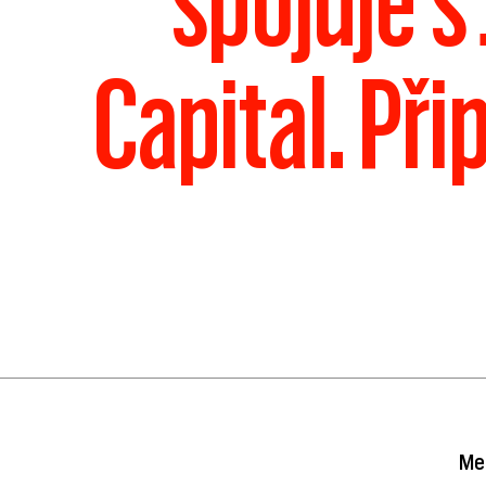
spojuje s
Capital. Př
Mez