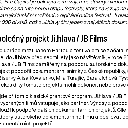
e Fire Capital je pak výrazem vzájemné důvěry i vědomí, 
íme se na tuto novou etapu festivalu, která navazuje na r
azující funkční rozšíření o digitální online festival. Ji.
 000 diváků, což z Ji.hlavy činí jeden z největších dokum
olečný projekt Ji.hlava / JB Films
olupráce mezi Janem Bartou a festivalem se začala inte
jel do Ji.hlavy před sedmi lety jako návštěvník, v roce
.hlava / JB Films zaměřený na podporu autorského doku
ojekt podpořil dokumentární snímky z České republiky, 
isérky Alisa Kovalenko, Mila Turajlić, Bara Jíchová Tys
rekes díky tomuto projektu mohli dokončit nebo právě 
de přitom o klasický grantový program. Ji.hlava / JB F
 vybraných filmů vstupuje jako partner. Výnosy z podpo
slouží k podpoře dalších dokumentárních projektů. Cíl
dpory autorského dokumentárního filmu a posilovat p
kumentárních projektů.