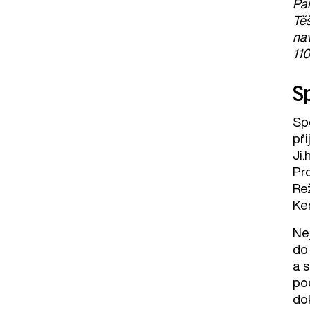
Pal
Těš
nav
110
Sp
Sp
při
Ji
Pr
Rež
Ke
Nej
do
a 
po
do