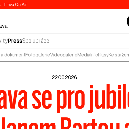
Ji.hlava On Air
lava
vity
Press
Spolupráce
 a dokument
Fotogalerie
Videogalerie
Mediální ohlasy
Ke stažen
22.06.2026
ava se pro jubil