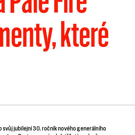
 Pale Fire
menty, které
o svůj jubilejní 30. ročník nového generálního