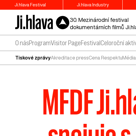
Ji.hlava Festival
Ji.hlava Industry
30. Mezinárodní festival
dokumentárních filmů Ji.h
O nás
Program
Visitor Page
Festival
Celoroční akti
Tiskové zprávy
Akreditace press
Cena Respektu
Média
MFDF Ji.hl