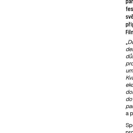
par
fes
svě
při
Fil
„
Do
des
důs
pr
umí
Kva
eko
dok
do 
par
a p
Spo
pr