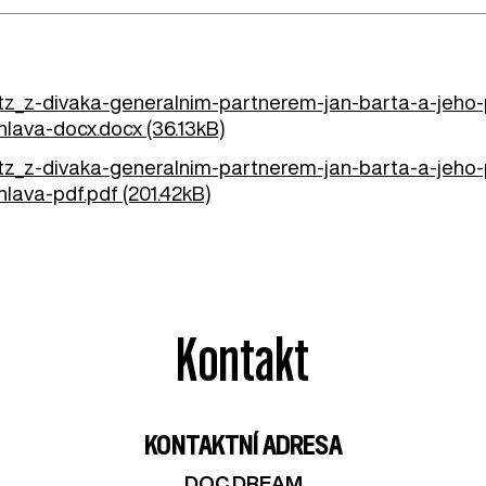
tz_z-divaka-generalnim-partnerem-jan-barta-a-jeho-pa
hlava-docx.docx (36.13kB)
tz_z-divaka-generalnim-partnerem-jan-barta-a-jeho-pa
hlava-pdf.pdf (201.42kB)
Kontakt
KONTAKTNÍ ADRESA
DOC.DREAM​