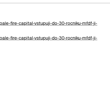
le-fire-capital-vstupuji-do-30-rocniku-mfdf-ji-
le-fire-capital-vstupuji-do-30-rocniku-mfdf-ji-