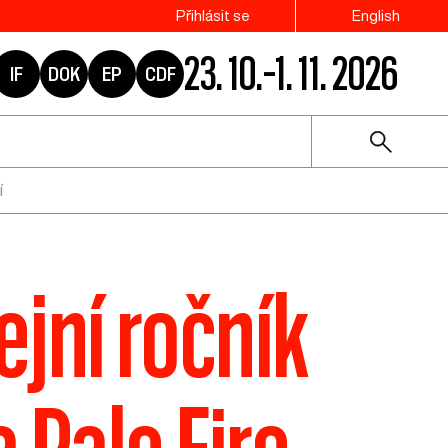
Přihlásit se
English
23. 10.–1. 11. 2026
IF
DOK
EP
CDF
í
ejní ročník