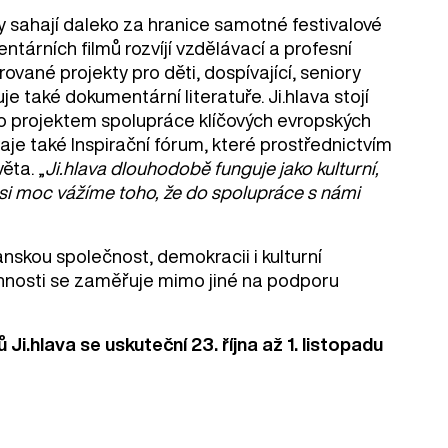
ity sahají daleko za hranice samotné festivalové
ntárních filmů rozvíjí vzdělávací a profesní
ované projekty pro děti, dospívající, seniory
je také dokumentární literatuře. Ji.hlava stojí
o projektem spolupráce klíčových evropských
aje také Inspirační fórum, které prostřednictvím
ěta. „
Ji.hlava dlouhodobě funguje jako kulturní,
si moc vážíme toho, že do spolupráce s námi
nskou společnost, demokracii i kulturní
činnosti se zaměřuje mimo jiné na podporu
Ji.hlava se uskuteční 23. října až 1. listopadu