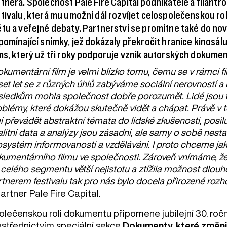
tnera. Společnost Pale Fire Capital podnikatele a filantr
tivalu, která mu umožní dál rozvíjet celospolečenskou r
tu a veřejné debaty. Partnerství se promítne také do no
pomínající snímky, jež dokázaly překročit hranice kinosálu
ms, který už tři roky podporuje vznik autorských dokumen
kumentární film je velmi blízko tomu, čemu se v rámci fi
et let se z různých úhlů zabýváme sociální nerovností a 
ledkům mohla společnost dobře porozumět. Lidé jsou tot
oblémy, které dokážou skutečně vidět a chápat. Právě v
 převádět abstraktní témata do lidské zkušenosti, posilu
litní data a analýzy jsou zásadní, ale samy o sobě nesta
systém informovanosti a vzdělávání. I proto chceme jako 
umentárního filmu ve společnosti. Zároveň vnímáme, že 
celého segmentu větší nejistotu a ztížila možnost dlou
tnerem festivalu tak pro nás bylo docela přirozené rozh
artner Pale Fire Capital.
lečenskou roli dokumentu připomene jubilejní 30. roční
ostřednictvím speciální sekce
Dokumenty, které změni