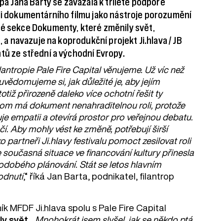
opa Jana Barty se zavázala k tříleté podpoře
oli dokumentárního filmu jako nástroje porozumění
vé sekce Dokumenty, které změnily svět,
, a navazuje na koprodukční projekt Ji.hlava / JB
tů ze střední a východní Evropy.
lantropie Pale Fire Capital věnujeme. Už víc než
uvědomujeme si, jak důležité je, aby jejím
iž přirozeně daleko více ochotní řešit ty
 tom má dokument nenahraditelnou roli, protože
je empatii a otevírá prostor pro veřejnou debatu.
čí. Aby mohly vést ke změně, potřebují širší
partneři Ji.hlavy festivalu pomoct zesilovat roli
současná situace ve financování kultury přinesla
hodobého plánování. Stát se letos hlavním
odnutí
,“ říká Jan Barta, podnikatel, filantrop
k MFDF Ji.hlava spolu s Pale Fire Capital
ly svět
. „
Mnohokrát jsem slyšel, jak se někdo ptá,