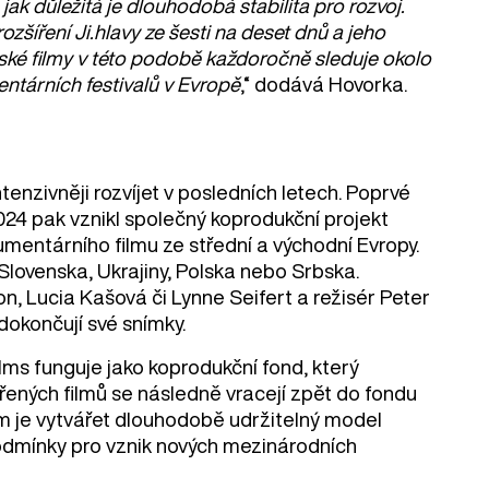
jak důležitá je dlouhodobá stabilita pro rozvoj.
ozšíření Ji.hlavy ze šesti na deset dnů a jeho
hlavské filmy v této podobě každoročně sleduje okolo
entárních festivalů v Evropě
,“ dodává Hovorka.
nzivněji rozvíjet v posledních letech. Poprvé
 2024 pak vznikl společný koprodukční projekt
mentárního filmu ze střední a východní Evropy.
Slovenska, Ukrajiny, Polska nebo Srbska.
on, Lucia Kašová či Lynne Seifert a režisér Peter
dokončují své snímky.
ilms funguje jako koprodukční fond, který
řených filmů se následně vracejí zpět do fondu
em je vytvářet dlouhodobě udržitelný model
odmínky pro vznik nových mezinárodních