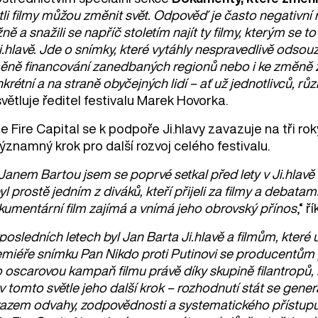
tli filmy můžou změnit svět. Odpověď je často negativní 
ně a snažili se napříč stoletím najít ty filmy, kterým se 
i.hlavě. Jde o snímky, které vytáhly nespravedlivě odsouz
ěně financování zanedbaných regionů nebo i ke změně zá
krétní a na straně obyčejných lidí – ať už jednotlivců, 
větluje ředitel festivalu Marek Hovorka.
e Fire Capital se k podpoře Ji.hlavy zavazuje na tři ro
ýznamný krok pro další rozvoj celého festivalu.
Janem Bartou jsem se poprvé setkal před lety v Ji.hlav
yl prostě jedním z diváků, kteří přijeli za filmy a debatam
kumentární film zajímá a vnímá jeho obrovský přínos
,“ 
posledních letech byl Jan Barta Ji.hlavě a filmům, které u
emiéře snímku Pan Nikdo proti Putinovi se producentům 
 oscarovou kampaň filmu právě díky skupině filantropů, k
v tomto světle jeho další krok – rozhodnutí stát se gene
azem odvahy, zodpovědnosti a systematického přístupu. N