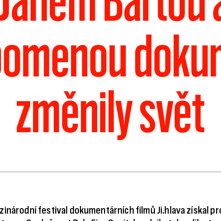
 Janem Bartou a
ipomenou doku
změnily svět
inárodní festival dokumentárních filmů Ji.hlava získal pr