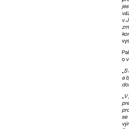
jes
váž
v J
zm
kon
vys
Pal
o v
„
S 
a b
do
„
V 
pr
pro
se 
výr