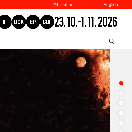
Přihlásit se
English
23. 10.–1. 11. 2026
IF
DOK
EP
CDF