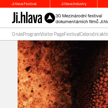
Ji.hlava Festival
Ji.hlava Industry
30. Mezinárodní festival
dokumentárních filmů Ji.h
O nás
Program
Visitor Page
Festival
Celoroční akti