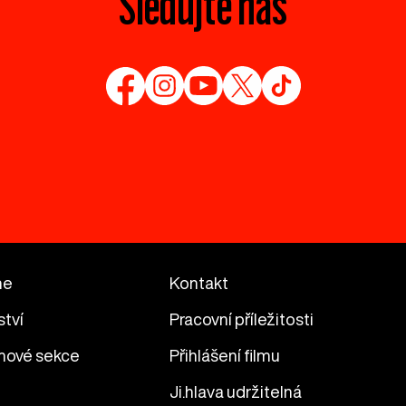
Sledujte nás
me
Kontakt
ství
Pracovní příležitosti
mové sekce
Přihlášení filmu
Ji.hlava udržitelná