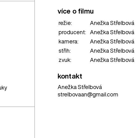
více o filmu
režie:
Anežka Střelbová
producent:
Anežka Střelbová
kamera:
Anežka Střelbová
střih:
Anežka Střelbová
zvuk:
Anežka Střelbová
kontakt
Anežka Střelbová
uky
strelbovaan@gmail.com