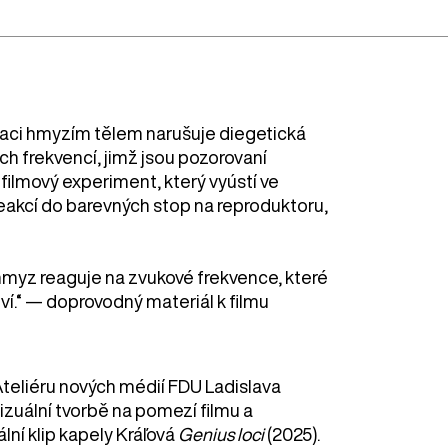
naci hmyzím tělem narušuje diegetická
h frekvencí, jimž jsou pozorovaní
filmový experiment, který vyústí ve
 reakcí do barevných stop na reproduktoru,
hmyz reaguje na zvukové frekvence, které
ství.“ — doprovodný materiál k filmu
teliéru nových médií FDU Ladislava
izuální tvorbě na pomezí filmu a
ální klip kapely Kráľová
Genius loci
(2025).