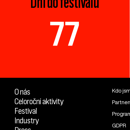
Dní do festivalu
77
O nás
Kdo js
Celoroční aktivity
Partner
Festival
Progra
Industry
GDPR