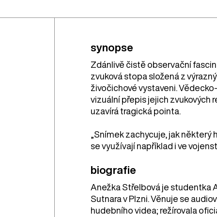
synopse
Zdánlivě čistě observační fasci
zvuková stopa složená z výraznýc
živočichové vystaveni. Vědecko-
vizuální přepis jejich zvukových
uzavírá tragická pointa.
„Snímek zachycuje, jak některý 
se využívají například i ve vojen
biografie
Anežka Střelbová je studentka A
Sutnara v Plzni. Věnuje se audiov
hudebního videa; režírovala ofici