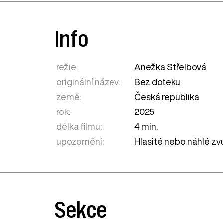
Info
režie:
Anežka Střelbová
originální název:
Bez doteku
země:
Česká republika
rok:
2025
délka filmu:
4 min.
upozornění:
Hlasité nebo náhlé zv
Sekce