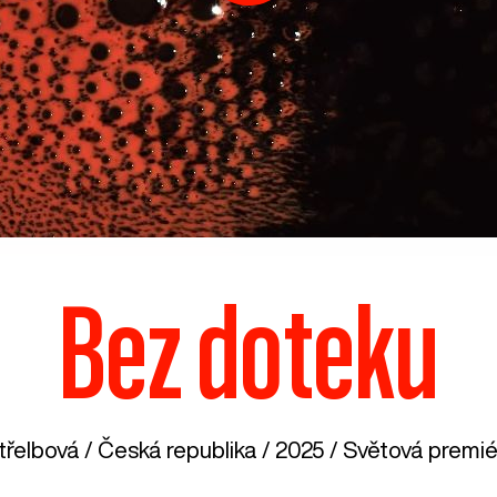
Bez doteku
třelbová /
Česká republika
/ 2025 / Světová premiér