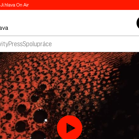
Ji.hlava On Air
lava
vity
Press
Spolupráce