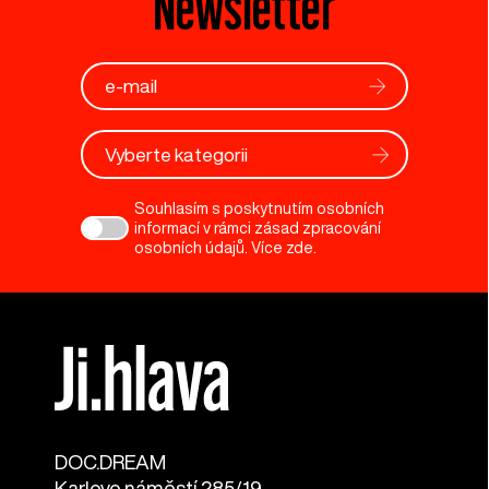
Newsletter
Vyberte kategorii
Souhlasím s poskytnutím osobních
informací v rámci zásad zpracování
osobních údajů. Více
zde
.
DOC.DREAM​
Karlovo náměstí 285/19