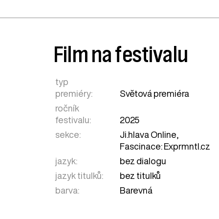
Film na festivalu
typ
premiéry:
Světová premiéra
ročník
festivalu:
2025
sekce:
Ji.hlava Online
,
Fascinace: Exprmntl.cz
jazyk:
bez dialogu
jazyk titulků:
bez titulků
barva:
Barevná