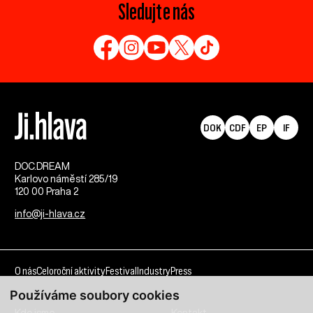
Sledujte nás
DOK
CDF
EP
IF
DOC.DREAM​
Karlovo náměstí 285/19
120 00 Praha 2
info@ji-hlava.cz
O nás
Celoroční aktivity
Festival
Industry
Press
Používáme soubory cookies