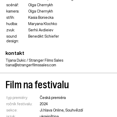
scénář:
Olga Chernykh
kamera:
Olga Chernykh
střih:
Kasia Boniecka
hudba:
Maryana Klochko
zvuk:
Serhii Avdieiev
sound
Benedikt Schiefer
design:
kontakt
Tijana Dukic / Stranger Films Sales
tiana@strangerfilmssales.com
Film na festivalu
typ premiéry:
Česká premiéra
ročník festivalu:
2024
sekce:
Ji.hlava Online
,
Souhvězdí
jazyk:
ukrajinština