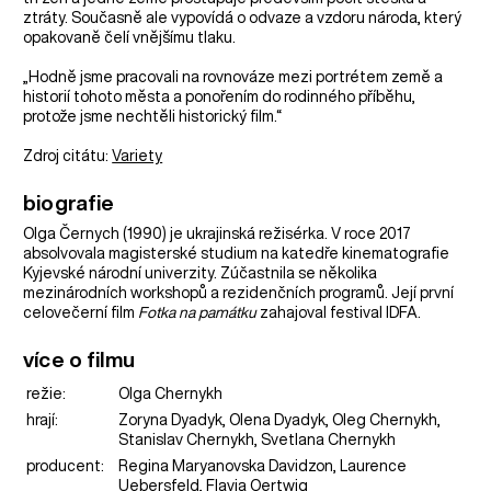
ztráty. Současně ale vypovídá o odvaze a vzdoru národa, který
opakovaně čelí vnějšímu tlaku.
„Hodně jsme pracovali na rovnováze mezi portrétem země a
historií tohoto města a ponořením do rodinného příběhu,
protože jsme nechtěli historický film.“
Zdroj citátu:
Variety
biografie
Olga Černych (1990) je ukrajinská režisérka. V roce 2017
absolvovala magisterské studium na katedře kinematografie
Kyjevské národní univerzity. Zúčastnila se několika
mezinárodních workshopů a rezidenčních programů. Její první
celovečerní film
Fotka na památku
zahajoval festival IDFA.
více o filmu
režie:
Olga Chernykh
hrají:
Zoryna Dyadyk, Olena Dyadyk, Oleg Chernykh,
Stanislav Chernykh, Svetlana Chernykh
producent:
Regina Maryanovska Davidzon, Laurence
Uebersfeld, Flavia Oertwig