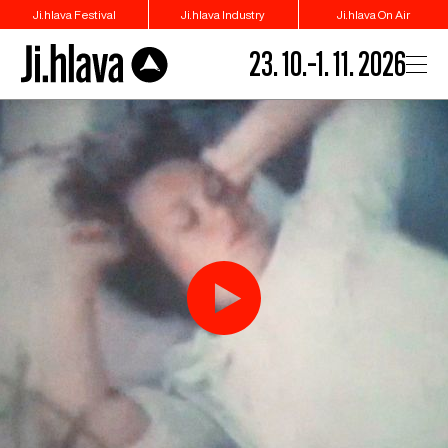
Ji.hlava Festival
Ji.hlava Industry
Ji.hlava On Air
23. 10.–1. 11. 2026