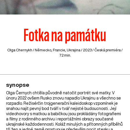
Fotka na památku
Olga Chernykh /
Německo
,
Francie
,
Ukrajina
/ 2023 / Česká premiéra /
72 min.
synopse
Olga Černych chtěla původně natočit portrét své matky. V
únoru 2022 ovšem Rusko znovu napadlo Ukrajinu a všechno se
rozpadlo. Režisérčin trojgenerační kaleidoskop vzpomínek je
snahou najít pevný bod tváří v tvář nejisté budoucnosti. Její
videohovory s matkou a babičkou jsou prokládány fotografiemi
a filmy z rodinného archivu i reportážními obrazy současné
ukrajinské každodennosti. Koláž minulých a přítomných příběhů
tří žen a jedné země prostupuje především pocit stesku a