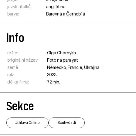
jazyk titulků:
angličtina
barva:
Barevná a Černobílá
Info
režie:
Olga Chernykh
originální název:
Foto na pam'yat
země:
Německo
,
Francie
,
Ukrajina
rok:
2023
délka filmu:
72 min.
Sekce
Ji.hlava Online
Souhvězdí