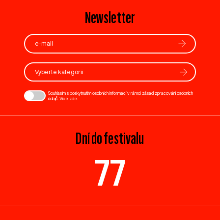
Newsletter
Vyberte kategorii
Souhlasím s poskytnutím osobních informací v rámci zásad zpracování osobních
údajů. Více
zde
.
Dní do festivalu
77