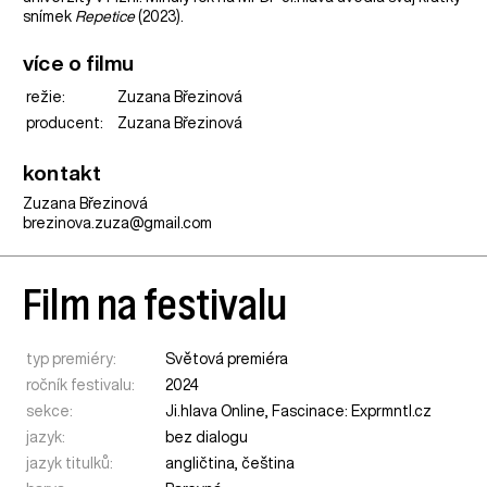
snímek
Repetice
(2023).
více o filmu
režie:
Zuzana Březinová
producent:
Zuzana Březinová
kontakt
Zuzana Březinová
brezinova.zuza@gmail.com
Film na festivalu
typ premiéry:
Světová premiéra
ročník festivalu:
2024
sekce:
Ji.hlava Online
,
Fascinace: Exprmntl.cz
jazyk:
bez dialogu
jazyk titulků:
angličtina, čeština