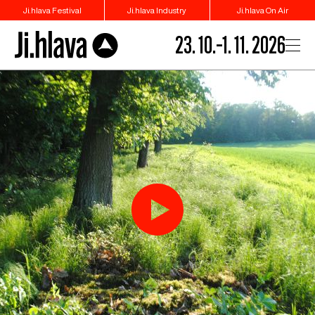
Ji.hlava Festival
Ji.hlava Industry
Ji.hlava On Air
23. 10.–1. 11. 2026