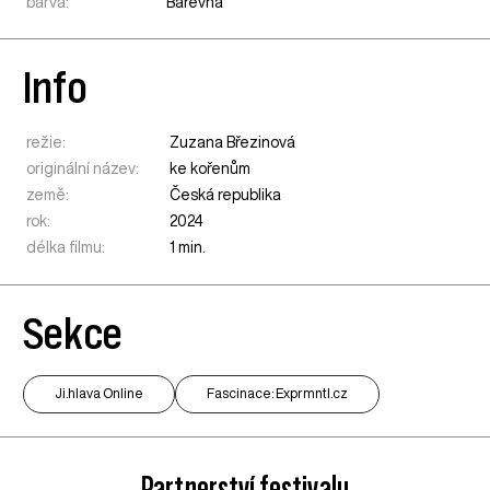
barva:
Barevná
Info
režie:
Zuzana Březinová
originální název:
ke kořenům
země:
Česká republika
rok:
2024
délka filmu:
1 min.
Sekce
Ji.hlava Online
Fascinace: Exprmntl.cz
Partnerství festivalu