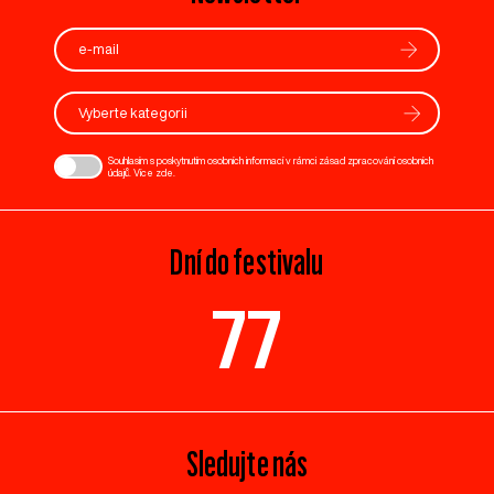
Vyberte kategorii
Souhlasím s poskytnutím osobních informací v rámci zásad zpracování osobních
údajů. Více
zde
.
Dní do festivalu
77
Sledujte nás