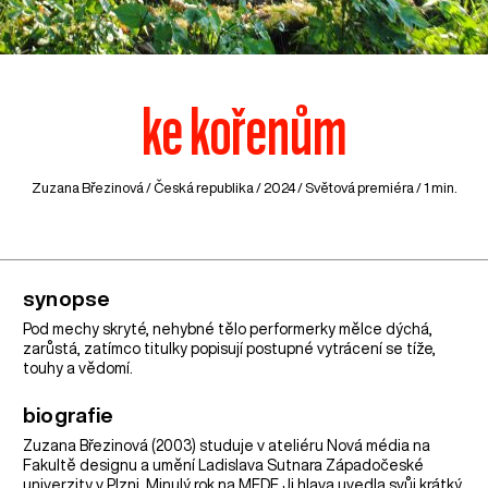
ke kořenům
Zuzana Březinová /
Česká republika
/ 2024 / Světová premiéra / 1 min.
synopse
Pod mechy skryté, nehybné tělo performerky mělce dýchá,
zarůstá, zatímco titulky popisují postupné vytrácení se tíže,
touhy a vědomí.
biografie
Zuzana Březinová (2003) studuje v ateliéru Nová média na
Fakultě designu a umění Ladislava Sutnara Západočeské
univerzity v Plzni. Minulý rok na MFDF Ji.hlava uvedla svůj krátký