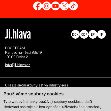
DOK
CDF
EP
IF
DOC.DREAM​
Karlovo náměstí 285/19
120 00 Praha 2
info@ji-hlava.cz
O nás
Celoroční aktivity
Festival
Industry
Press
Používáme soubory cookies
Kdo jsme
Kontakt
Tyto webové stránky používají soubory cookies a další
sledovací nástroje s cílem vylepšení uživatelského prostředí,
Partnerství
Pracovní příležitosti