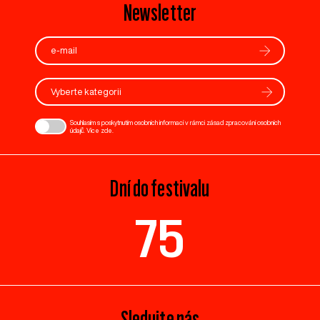
Newsletter
Vyberte kategorii
Souhlasím s poskytnutím osobních informací v rámci zásad zpracování osobních
údajů. Více
zde
.
Dní do festivalu
75
Sledujte nás