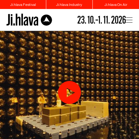
Ji.hlava Festival
Ji.hlava Industry
Ji.hlava On Air
23. 10.–1. 11. 2026