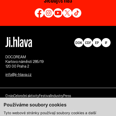
DOK
CDF
EP
IF
DOC.DREAM​
Karlovo náměstí 285/19
120 00 Praha 2
info@ji-hlava.cz
O nás
Celoroční aktivity
Festival
Industry
Press
Používáme soubory cookies
Kdo jsme
Kontakt
Tyto webové stránky používají soubory cookies a další