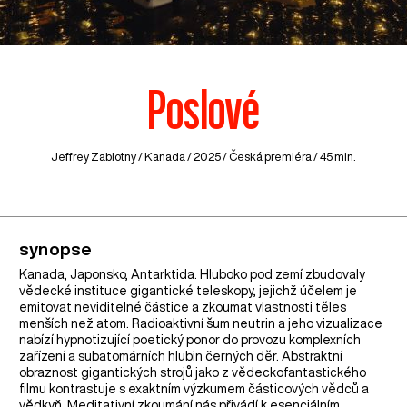
Poslové
Jeffrey Zablotny /
Kanada
/ 2025 / Česká premiéra / 45 min.
synopse
Kanada, Japonsko, Antarktida. Hluboko pod zemí zbudovaly
vědecké instituce gigantické teleskopy, jejichž účelem je
emitovat neviditelné částice a zkoumat vlastnosti těles
menších než atom. Radioaktivní šum neutrin a jeho vizualizace
nabízí hypnotizující poetický ponor do provozu komplexních
zařízení a subatomárních hlubin černých děr. Abstraktní
obraznost gigantických strojů jako z vědeckofantastického
filmu kontrastuje s exaktním výzkumem částicových vědců a
vědkyň. Meditativní zkoumání nás přivádí k esenciálním