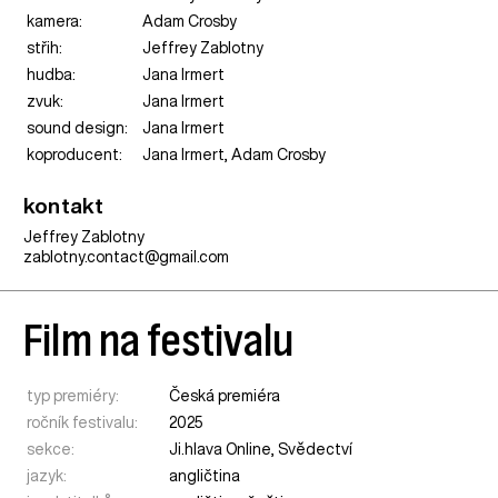
kamera:
Adam Crosby
střih:
Jeffrey Zablotny
hudba:
Jana Irmert
zvuk:
Jana Irmert
sound design:
Jana Irmert
koproducent:
Jana Irmert, Adam Crosby
kontakt
Jeffrey Zablotny
zablotny.contact@gmail.com
Film na festivalu
typ premiéry:
Česká premiéra
ročník festivalu:
2025
sekce:
Ji.hlava Online
,
Svědectví
jazyk:
angličtina