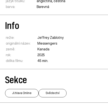
jazyk titulků:
angličtina, čeština
barva:
Barevná
Info
režie:
Jeffrey Zablotny
originální název:
Messengers
země:
Kanada
rok:
2025
délka filmu:
45 min.
Sekce
Ji.hlava Online
Svědectví