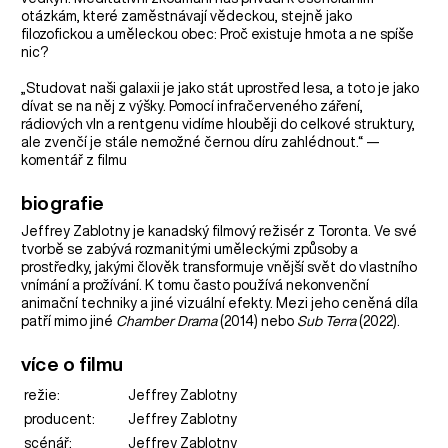
otázkám, které zaměstnávají vědeckou, stejně jako
filozofickou a uměleckou obec: Proč existuje hmota a ne spíše
nic?
„Studovat naši galaxii je jako stát uprostřed lesa, a toto je jako
dívat se na něj z výšky. Pomocí infračerveného záření,
rádiových vln a rentgenu vidíme hlouběji do celkové struktury,
ale zvenčí je stále nemožné černou díru zahlédnout.“ —
komentář z filmu
biografie
Jeffrey Zablotny je kanadský filmový režisér z Toronta. Ve své
tvorbě se zabývá rozmanitými uměleckými způsoby a
prostředky, jakými člověk transformuje vnější svět do vlastního
vnímání a prožívání. K tomu často používá nekonvenční
animační techniky a jiné vizuální efekty. Mezi jeho ceněná díla
patří mimo jiné
Chamber Drama
(2014) nebo
Sub Terra
(2022).
více o filmu
režie:
Jeffrey Zablotny
producent:
Jeffrey Zablotny
scénář:
Jeffrey Zablotny