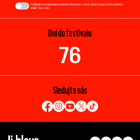
Souhlasím s poskytnutím osobních informací v rámci zásad zpracování osobních
údajů. Více
zde
.
Dní do festivalu
76
Sledujte nás