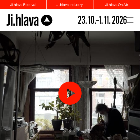
Ji.hlava Festival
Ji.hlava Industry
Ji.hlava On Air
23. 10.–1. 11. 2026