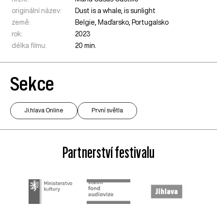
originální název:
Dust is a whale, is sunlight
země:
Belgie
,
Maďarsko
,
Portugalsko
rok:
2023
délka filmu:
20 min.
Sekce
Ji.hlava Online
První světla
Partnerství festivalu