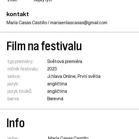
kontakt
María Casas Castillo / mariaenlascasas@gmail.com
Film na festivalu
typ premiéry:
Světová premiéra
ročník festivalu:
2023
sekce:
Ji.hlava Online
,
První světla
jazyk:
angličtina
jazyk titulků:
angličtina
barva:
Barevná
Info
režie:
María Casas Castillo