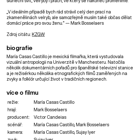
sluneční svit, velryby i prach, ve který se nakonec proměníme.
„V ideálním případě bych rád strávil celý den prací na
zkamenělinách velryb, ale samozřejmě musím také občas dělat
domácí práce pro svou ženu.“ — Mark Bosselaers
Zdroj citátu:
KZGW
biografie
María Casas Castillo je mexická filmařka, která vystudovala
vizuální antropologii na Univerzitě v Manchesteru. Natočila
několik dokumentárních pořadů pro španělské televizní stanice
a je režisérkou několika etnografických filmů zaměřených na
zvyky a folklór určující život v tradičních regionech.
více o filmu
režie:
María Casas Castillo
hrají:
Mark Bosselaers
producent:
Victor Candeias
scénář:
María Casas Castillo, Mark Bosselaers
kamera:
María Casas Castillo, Sujay Iyer
zvuk:
Sujay Iyer