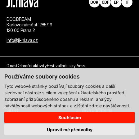
DOK
CDF
EP
IF
DOC.DREAM​
Karlovo náměstí 285/19
120 00 Praha 2
info@ji-hlava.cz
O nás
Celoroční aktivity
Festival
Industry
Press
Používáme soubory cookies
Kdo jsme
Kontakt
Tyto webové stránky používají soubory cookies a další
sledovací nástroje s cílem vylepšení uživatelského prostředí,
Partnerství
Pracovní příležitosti
zobrazení přizpůsobeného obsahu a reklam, analýzy
Programové sekce
Přihlášení filmu
návštěvnosti webových stránek a zjištění zdroje návštěvnosti.
GDPR
Ji.hlava udržitelná
Souhlasím
Všechna práva vyhrazena DOC.DREAM services s. r. o.
Upravit mé předvolby
Zásady zpracování osobních údajů pro MFDF Ji.hlava
zde