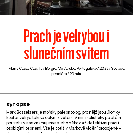
Prach je velrybou i
slunečním svitem
María Casas Castillo /
Belgie
,
Maďarsko
,
Portugalsko
/ 2023 / Světová
premiéra / 20 min.
synopse
Mark Bosselaers je mořský paleontolog, pro nějž jsou úlomky
koster velryb takřka celým životem. V minimalisticky pojatém
portrétu se seznamujeme s jeho někdy až detektivní prací i
osobitými teoriemi. Vše je totiž v Markově vidění propojené –