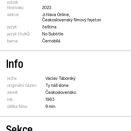
ročník
festivalu:
2023
sekce:
Ji.hlava Online
,
Československý filmový fejeton
jazyk:
čeština
jazyk titulků:
No Subtitle
barva:
Černobílá
Info
režie:
Václav Táborský
originální název:
Ty náš slone
země:
Československo
rok:
1963
délka filmu:
9 min.
Sekce