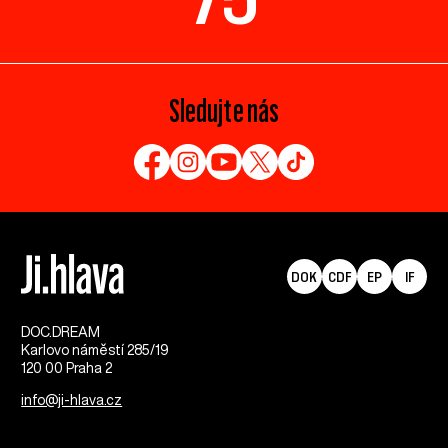
Sledujte nás
DOK
CDF
EP
IF
DOC.DREAM​
Karlovo náměstí 285/19
120 00 Praha 2
info@ji-hlava.cz