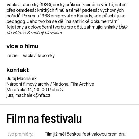
Václav Táborský (1928), český průkopník cinéma vérité, natočil
přes osmdesát krátkých filmů a téměř padesát výchovných
pořadů. Po srpnu 1968 emigroval do Kanady, kde působil jako
pedagog. Jeho tvorba se dělí na satirické dokumentární
fejetony a celovečerní tvorbu pro děti, zahrnující snímky
Útěk
do větru
a
Zázračný hlavolam
.
více o filmu
režie:
Václav Táborský
kontakt
Juraj Machálek
Národní filmový archiv / National Film Archive
Malešická 14, 130 00 Praha 3
juraj.machalek@nfa.cz
Film na festivalu
typ premiéry:
Film již měl českou festivalovou premiéru.