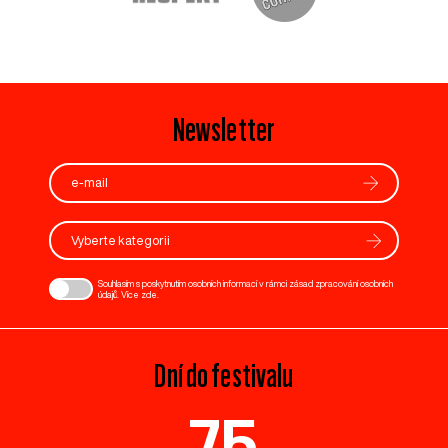
Newsletter
Vyberte kategorii
Souhlasím s poskytnutím osobních informací v rámci zásad zpracování osobních
údajů. Více
zde
.
Dní do festivalu
75