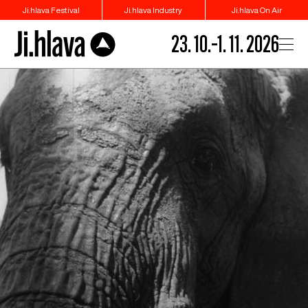
Ji.hlava Festival
Ji.hlava Industry
Ji.hlava On Air
23. 10.–1. 11. 2026